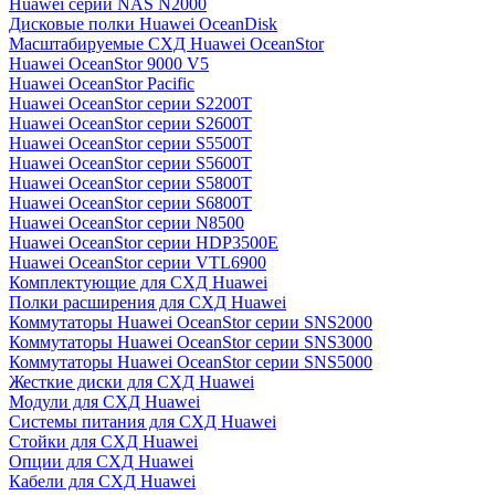
Huawei серии NAS N2000
Дисковые полки Huawei OceanDisk
Масштабируемые СХД Huawei OceanStor
Huawei OceanStor 9000 V5
Huawei OceanStor Pacific
Huawei OceanStor серии S2200T
Huawei OceanStor серии S2600T
Huawei OceanStor серии S5500T
Huawei OceanStor серии S5600T
Huawei OceanStor серии S5800T
Huawei OceanStor серии S6800T
Huawei OceanStor серии N8500
Huawei OceanStor серии HDP3500E
Huawei OceanStor серии VTL6900
Комплектующие для СХД Huawei
Полки расширения для СХД Huawei
Коммутаторы Huawei OceanStor серии SNS2000
Коммутаторы Huawei OceanStor серии SNS3000
Коммутаторы Huawei OceanStor серии SNS5000
Жесткие диски для СХД Huawei
Модули для СХД Huawei
Системы питания для СХД Huawei
Стойки для СХД Huawei
Опции для СХД Huawei
Кабели для СХД Huawei