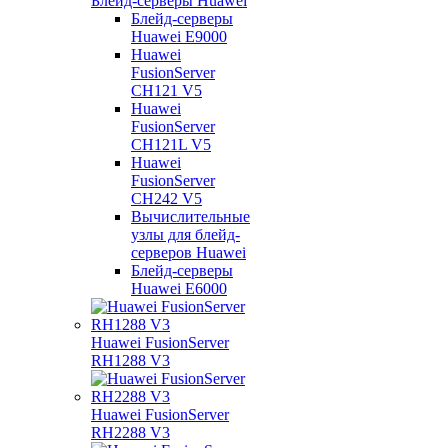
Блейд-серверы Huawei
Блейд-серверы
Huawei E9000
Huawei
FusionServer
CH121 V5
Huawei
FusionServer
CH121L V5
Huawei
FusionServer
CH242 V5
Вычислительные
узлы для блейд-
серверов Huawei
Блейд-серверы
Huawei E6000
Huawei FusionServer
RH1288 V3
Huawei FusionServer
RH2288 V3