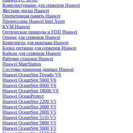
Комплектующие для серверов Huawei
Жесткие диски Huawei
Оперативная память Huawei
Процессоры Huawei Intel Xeon
KVM Huawei
Оптические приводы и FDD Huawei
Опции для серверов Huawei
Комплекты для монтажа Huawei
Блоки питания для серверов Huawei
Кабели для серверов Huawei
Рабочие станции Huawei
Huawei MateStation
Системы хранения данных Huawei
Huawei OceanStor Dorado V6
Huawei OceanStor 5000 V6
Huawei OceanStor 6000 V6
Huawei OceanStor 18000 V6
Huawei OceanProtect
Huawei OceanStor 2200 V5
Huawei OceanStor 2600 V5
Huawei OceanStor 2800 V5
Huawei OceanStor 5110 V5
Huawei OceanStor 5800 V5
Huawei OceanStor 5600 V5