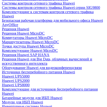
Системы контроля сетевого трафика Huawei
Системы контроля сетевого трафика Huawei серии SIG9800
Комплектующие к системам контроля сетевого трафика
Huawei
Безопасная рабочая платформа для мобильного офиса Huawei
AnyOffice
Решения Huawei
Решения Huawei MicroDC
Коммутаторы Huawei MicroDC
Маршрутизаторы Huawei MicroDC
Точки доступа Huawei MicroDC
Комплектующие Huawei MicroDC
Решения Huawei SAP HANA
Решения Huawei для Big Data, облачных вычислений и
искусственного интеллекта
Оборудование Huawei для видеоконференцсвязи
Источники бесперебойного питания Huawei
Huawei UPS5000
Huawei UPS2000
Huawei UPS8000
Комплектующие для источников бесперебойного питания
Huawei
Батарейные модули для ИБП Huawei
Модули для ИБП Huawei
Инверторные системы Huawei