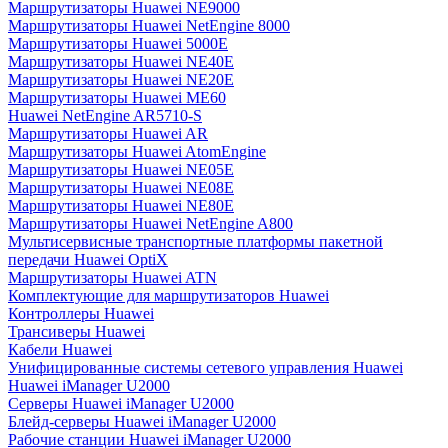
Маршрутизаторы Huawei NE9000
Маршрутизаторы Huawei NetEngine 8000
Маршрутизаторы Huawei 5000E
Маршрутизаторы Huawei NE40E
Маршрутизаторы Huawei NE20E
Маршрутизаторы Huawei ME60
Huawei NetEngine AR5710-S
Маршрутизаторы Huawei AR
Маршрутизаторы Huawei AtomEngine
Маршрутизаторы Huawei NE05E
Маршрутизаторы Huawei NE08E
Маршрутизаторы Huawei NE80E
Маршрутизаторы Huawei NetEngine A800
Мультисервисные транспортные платформы пакетной
передачи Huawei OptiX
Маршрутизаторы Huawei ATN
Комплектующие для маршрутизаторов Huawei
Контроллеры Huawei
Трансиверы Huawei
Кабели Huawei
Унифицированные системы сетевого управления Huawei
Huawei iManager U2000
Серверы Huawei iManager U2000
Блейд-серверы Huawei iManager U2000
Рабочие станции Huawei iManager U2000