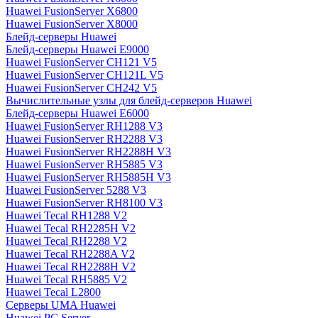
Huawei FusionServer X6800
Huawei FusionServer X8000
Блейд-серверы Huawei
Блейд-серверы Huawei E9000
Huawei FusionServer CH121 V5
Huawei FusionServer CH121L V5
Huawei FusionServer CH242 V5
Вычислительные узлы для блейд-серверов Huawei
Блейд-серверы Huawei E6000
Huawei FusionServer RH1288 V3
Huawei FusionServer RH2288 V3
Huawei FusionServer RH2288H V3
Huawei FusionServer RH5885 V3
Huawei FusionServer RH5885H V3
Huawei FusionServer 5288 V3
Huawei FusionServer RH8100 V3
Huawei Tecal RH1288 V2
Huawei Tecal RH2285H V2
Huawei Tecal RH2288 V2
Huawei Tecal RH2288A V2
Huawei Tecal RH2288H V2
Huawei Tecal RH5885 V2
Huawei Tecal L2800
Серверы UMA Huawei
Huawei PC Server