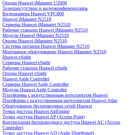
Опции Huawei iManager U2000
Телеприсутствие и видеоконференцсвязь
Видеокамера Huawei VPC800
Huawei iManager N2510
Серверы Huawei iManager N2510
Рабочие станции Huawei iManager N2510
Модули Huawei iManager N2510
Опции Huawei iManager N2510
Системы питания Huawei iManager N2510
Монтажное оборудование Huawei iManager N2510
Huawei eSight
Серверы Huawei eSight
Рабочие станции Huawei eSight
Опции Huawei eSight
Huawei Agile Controller
Серверы Huawei Agile Controller
Модули Huawei Agile Controller
Платформы с искусственным интеллектом Huawei
Платформа с искусственным интеллектом Huawei Atlas
Оборудование беспроводных сетей Huawei
Точки доступа Huawei AirEngine
Точки доступа Huawei AP (Access Point)
Контроллеры беспроводного доступа Huawei AC (Access
Controller)
Точки доступа Huawei AD (Agile Distributed)