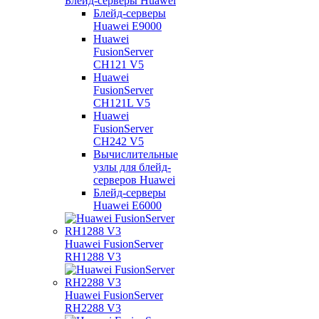
Блейд-серверы Huawei
Блейд-серверы
Huawei E9000
Huawei
FusionServer
CH121 V5
Huawei
FusionServer
CH121L V5
Huawei
FusionServer
CH242 V5
Вычислительные
узлы для блейд-
серверов Huawei
Блейд-серверы
Huawei E6000
Huawei FusionServer
RH1288 V3
Huawei FusionServer
RH2288 V3