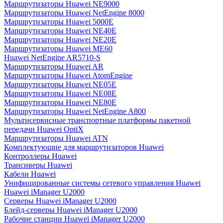
Маршрутизаторы Huawei NE9000
Маршрутизаторы Huawei NetEngine 8000
Маршрутизаторы Huawei 5000E
Маршрутизаторы Huawei NE40E
Маршрутизаторы Huawei NE20E
Маршрутизаторы Huawei ME60
Huawei NetEngine AR5710-S
Маршрутизаторы Huawei AR
Маршрутизаторы Huawei AtomEngine
Маршрутизаторы Huawei NE05E
Маршрутизаторы Huawei NE08E
Маршрутизаторы Huawei NE80E
Маршрутизаторы Huawei NetEngine A800
Мультисервисные транспортные платформы пакетной
передачи Huawei OptiX
Маршрутизаторы Huawei ATN
Комплектующие для маршрутизаторов Huawei
Контроллеры Huawei
Трансиверы Huawei
Кабели Huawei
Унифицированные системы сетевого управления Huawei
Huawei iManager U2000
Серверы Huawei iManager U2000
Блейд-серверы Huawei iManager U2000
Рабочие станции Huawei iManager U2000