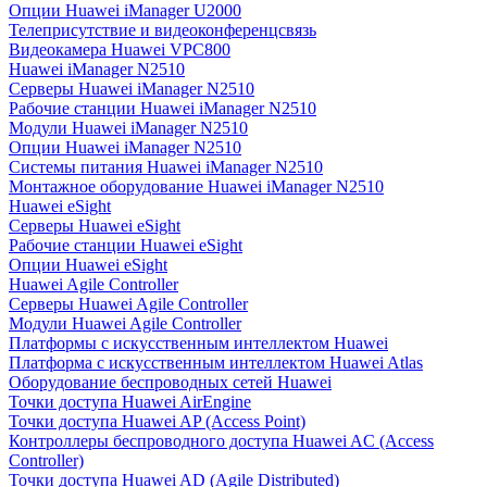
Опции Huawei iManager U2000
Телеприсутствие и видеоконференцсвязь
Видеокамера Huawei VPC800
Huawei iManager N2510
Серверы Huawei iManager N2510
Рабочие станции Huawei iManager N2510
Модули Huawei iManager N2510
Опции Huawei iManager N2510
Системы питания Huawei iManager N2510
Монтажное оборудование Huawei iManager N2510
Huawei eSight
Серверы Huawei eSight
Рабочие станции Huawei eSight
Опции Huawei eSight
Huawei Agile Controller
Серверы Huawei Agile Controller
Модули Huawei Agile Controller
Платформы с искусственным интеллектом Huawei
Платформа с искусственным интеллектом Huawei Atlas
Оборудование беспроводных сетей Huawei
Точки доступа Huawei AirEngine
Точки доступа Huawei AP (Access Point)
Контроллеры беспроводного доступа Huawei AC (Access
Controller)
Точки доступа Huawei AD (Agile Distributed)