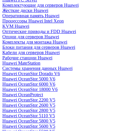
Комплектующие для серверов Huawei
Жесткие диски Huawei
Оперативная память Huawei
Процессоры Huawei Intel Xeon
KVM Huawei
Оптические приводы и FDD Huawei
Опции для серверов Huawei
Комплекты для монтажа Huawei
Блоки питания для серверов Huawei
Кабели для серверов Huawei
Рабочие станции Huawei
Huawei MateStation
Системы хранения данных Huawei
Huawei OceanStor Dorado V6
Huawei OceanStor 5000 V6
Huawei OceanStor 6000 V6
Huawei OceanStor 18000 V6
Huawei OceanProtect
Huawei OceanStor 2200 V5
Huawei OceanStor 2600 V5
Huawei OceanStor 2800 V5
Huawei OceanStor 5110 V5
Huawei OceanStor 5800 V5
Huawei OceanStor 5600 V5