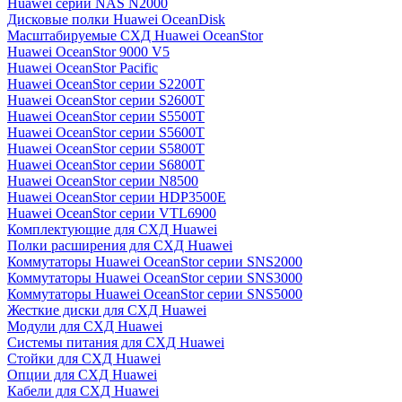
Huawei серии NAS N2000
Дисковые полки Huawei OceanDisk
Масштабируемые СХД Huawei OceanStor
Huawei OceanStor 9000 V5
Huawei OceanStor Pacific
Huawei OceanStor серии S2200T
Huawei OceanStor серии S2600T
Huawei OceanStor серии S5500T
Huawei OceanStor серии S5600T
Huawei OceanStor серии S5800T
Huawei OceanStor серии S6800T
Huawei OceanStor серии N8500
Huawei OceanStor серии HDP3500E
Huawei OceanStor серии VTL6900
Комплектующие для СХД Huawei
Полки расширения для СХД Huawei
Коммутаторы Huawei OceanStor серии SNS2000
Коммутаторы Huawei OceanStor серии SNS3000
Коммутаторы Huawei OceanStor серии SNS5000
Жесткие диски для СХД Huawei
Модули для СХД Huawei
Системы питания для СХД Huawei
Стойки для СХД Huawei
Опции для СХД Huawei
Кабели для СХД Huawei