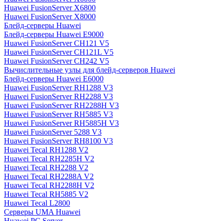
Huawei FusionServer X6800
Huawei FusionServer X8000
Блейд-серверы Huawei
Блейд-серверы Huawei E9000
Huawei FusionServer CH121 V5
Huawei FusionServer CH121L V5
Huawei FusionServer CH242 V5
Вычислительные узлы для блейд-серверов Huawei
Блейд-серверы Huawei E6000
Huawei FusionServer RH1288 V3
Huawei FusionServer RH2288 V3
Huawei FusionServer RH2288H V3
Huawei FusionServer RH5885 V3
Huawei FusionServer RH5885H V3
Huawei FusionServer 5288 V3
Huawei FusionServer RH8100 V3
Huawei Tecal RH1288 V2
Huawei Tecal RH2285H V2
Huawei Tecal RH2288 V2
Huawei Tecal RH2288A V2
Huawei Tecal RH2288H V2
Huawei Tecal RH5885 V2
Huawei Tecal L2800
Серверы UMA Huawei
Huawei PC Server