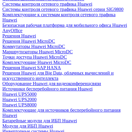
Системы контроля сетевого трафика Huawei
Системы контроля сетевого трафика Huawei серии SIG9800
Комплектующие к системам контроля сетевого трафика
Huawei
Безопасная рабочая платформа для мобильного офиса Huawei
AnyOffice
Решения Huawei
Решения Huawei MicroDC
Коммутаторы Huawei MicroDC
Маршрутизаторы Huawei MicroDC
Точки доступа Huawei MicroDC
Комплектующие Huawei MicroDC
Решения Huawei SAP HANA
Решения Huawei для Big Data, облачных вычислений и
искусственного интеллекта
Оборудование Huawei для видеоконференцсвязи
Источники бесперебойного питания Huawei
Huawei UPS5000
Huawei UPS2000
Huawei UPS8000
Комплектующие для источников бесперебойного питания
Huawei
Батарейные модули для ИБП Huawei
Модули для ИБП Huawei
Инверторные системы Huawei