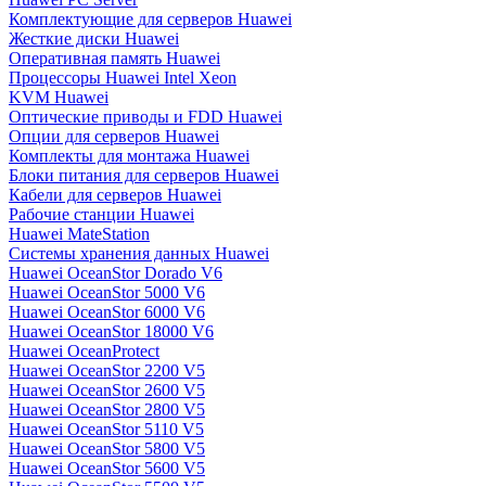
Комплектующие для серверов Huawei
Жесткие диски Huawei
Оперативная память Huawei
Процессоры Huawei Intel Xeon
KVM Huawei
Оптические приводы и FDD Huawei
Опции для серверов Huawei
Комплекты для монтажа Huawei
Блоки питания для серверов Huawei
Кабели для серверов Huawei
Рабочие станции Huawei
Huawei MateStation
Системы хранения данных Huawei
Huawei OceanStor Dorado V6
Huawei OceanStor 5000 V6
Huawei OceanStor 6000 V6
Huawei OceanStor 18000 V6
Huawei OceanProtect
Huawei OceanStor 2200 V5
Huawei OceanStor 2600 V5
Huawei OceanStor 2800 V5
Huawei OceanStor 5110 V5
Huawei OceanStor 5800 V5
Huawei OceanStor 5600 V5