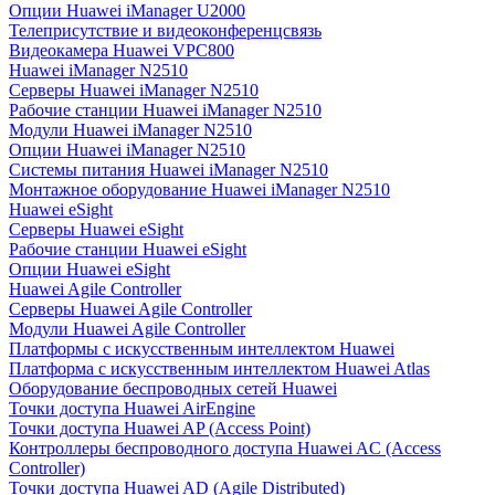
Опции Huawei iManager U2000
Телеприсутствие и видеоконференцсвязь
Видеокамера Huawei VPC800
Huawei iManager N2510
Серверы Huawei iManager N2510
Рабочие станции Huawei iManager N2510
Модули Huawei iManager N2510
Опции Huawei iManager N2510
Системы питания Huawei iManager N2510
Монтажное оборудование Huawei iManager N2510
Huawei eSight
Серверы Huawei eSight
Рабочие станции Huawei eSight
Опции Huawei eSight
Huawei Agile Controller
Серверы Huawei Agile Controller
Модули Huawei Agile Controller
Платформы с искусственным интеллектом Huawei
Платформа с искусственным интеллектом Huawei Atlas
Оборудование беспроводных сетей Huawei
Точки доступа Huawei AirEngine
Точки доступа Huawei AP (Access Point)
Контроллеры беспроводного доступа Huawei AC (Access
Controller)
Точки доступа Huawei AD (Agile Distributed)