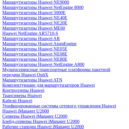
Маршрутизаторы Huawei NE9000
Маршрутизаторы Huawei NetEngine 8000
Маршрутизаторы Huawei 5000E
Маршрутизаторы Huawei NE40E
Маршрутизаторы Huawei NE20E
Маршрутизаторы Huawei ME60
Huawei NetEngine AR5710-S
Маршрутизаторы Huawei AR
Маршрутизаторы Huawei AtomEngine
Маршрутизаторы Huawei NE05E
Маршрутизаторы Huawei NE08E
Маршрутизаторы Huawei NE80E
Маршрутизаторы Huawei NetEngine A800
Мультисервисные транспортные платформы пакетной
передачи Huawei OptiX
Маршрутизаторы Huawei ATN
Комплектующие для маршрутизаторов Huawei
Контроллеры Huawei
Трансиверы Huawei
Кабели Huawei
Унифицированные системы сетевого управления Huawei
Huawei iManager U2000
Серверы Huawei iManager U2000
Блейд-серверы Huawei iManager U2000
Рабочие станции Huawei iManager U2000