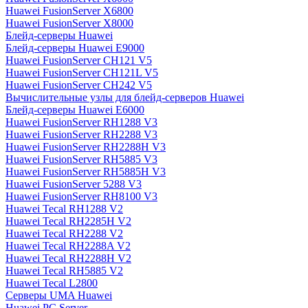
Huawei FusionServer X6800
Huawei FusionServer X8000
Блейд-серверы Huawei
Блейд-серверы Huawei E9000
Huawei FusionServer CH121 V5
Huawei FusionServer CH121L V5
Huawei FusionServer CH242 V5
Вычислительные узлы для блейд-серверов Huawei
Блейд-серверы Huawei E6000
Huawei FusionServer RH1288 V3
Huawei FusionServer RH2288 V3
Huawei FusionServer RH2288H V3
Huawei FusionServer RH5885 V3
Huawei FusionServer RH5885H V3
Huawei FusionServer 5288 V3
Huawei FusionServer RH8100 V3
Huawei Tecal RH1288 V2
Huawei Tecal RH2285H V2
Huawei Tecal RH2288 V2
Huawei Tecal RH2288A V2
Huawei Tecal RH2288H V2
Huawei Tecal RH5885 V2
Huawei Tecal L2800
Серверы UMA Huawei
Huawei PC Server