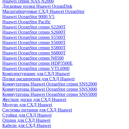
Huawei серии NAS N2000
Дисковые полки Huawei OceanDisk
Масштабируемые СХД Huawei OceanStor
Huawei OceanStor 9000 V5
Huawei OceanStor Pacific
Huawei OceanStor серии S2200T
Huawei OceanStor серии S2600T
Huawei OceanStor серии S5500T
Huawei OceanStor серии S5600T
Huawei OceanStor серии S5800T
Huawei OceanStor серии S6800T
Huawei OceanStor серии N8500
Huawei OceanStor серии HDP3500E
Huawei OceanStor серии VTL6900
Комплектующие для СХД Huawei
Полки расширения для СХД Huawei
Коммутаторы Huawei OceanStor серии SNS2000
Коммутаторы Huawei OceanStor серии SNS3000
Коммутаторы Huawei OceanStor серии SNS5000
Жесткие диски для СХД Huawei
Модули для СХД Huawei
Системы питания для СХД Huawei
Стойки для СХД Huawei
Опции для СХД Huawei
Кабели для СХД Huawei