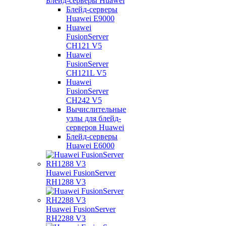
Блейд-серверы Huawei
Блейд-серверы
Huawei E9000
Huawei
FusionServer
CH121 V5
Huawei
FusionServer
CH121L V5
Huawei
FusionServer
CH242 V5
Вычислительные
узлы для блейд-
серверов Huawei
Блейд-серверы
Huawei E6000
Huawei FusionServer
RH1288 V3
Huawei FusionServer
RH2288 V3