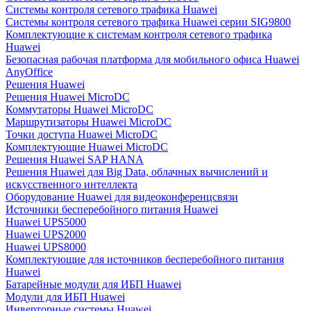
Системы контроля сетевого трафика Huawei
Системы контроля сетевого трафика Huawei серии SIG9800
Комплектующие к системам контроля сетевого трафика
Huawei
Безопасная рабочая платформа для мобильного офиса Huawei
AnyOffice
Решения Huawei
Решения Huawei MicroDC
Коммутаторы Huawei MicroDC
Маршрутизаторы Huawei MicroDC
Точки доступа Huawei MicroDC
Комплектующие Huawei MicroDC
Решения Huawei SAP HANA
Решения Huawei для Big Data, облачных вычислений и
искусственного интеллекта
Оборудование Huawei для видеоконференцсвязи
Источники бесперебойного питания Huawei
Huawei UPS5000
Huawei UPS2000
Huawei UPS8000
Комплектующие для источников бесперебойного питания
Huawei
Батарейные модули для ИБП Huawei
Модули для ИБП Huawei
Инверторные системы Huawei