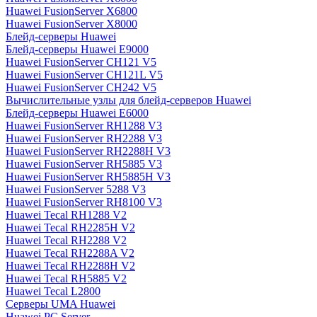
Huawei FusionServer X6800
Huawei FusionServer X8000
Блейд-серверы Huawei
Блейд-серверы Huawei E9000
Huawei FusionServer CH121 V5
Huawei FusionServer CH121L V5
Huawei FusionServer CH242 V5
Вычислительные узлы для блейд-серверов Huawei
Блейд-серверы Huawei E6000
Huawei FusionServer RH1288 V3
Huawei FusionServer RH2288 V3
Huawei FusionServer RH2288H V3
Huawei FusionServer RH5885 V3
Huawei FusionServer RH5885H V3
Huawei FusionServer 5288 V3
Huawei FusionServer RH8100 V3
Huawei Tecal RH1288 V2
Huawei Tecal RH2285H V2
Huawei Tecal RH2288 V2
Huawei Tecal RH2288A V2
Huawei Tecal RH2288H V2
Huawei Tecal RH5885 V2
Huawei Tecal L2800
Серверы UMA Huawei
Huawei PC Server