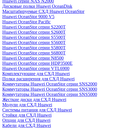
Huawei серии NAS N2000
Дисковые полки Huawei OceanDisk
Масштабируемые СХД Huawei OceanStor
Huawei OceanStor 9000 V5
Huawei OceanStor Pacific
Huawei OceanStor серии S2200T
Huawei OceanStor серии S2600T
Huawei OceanStor серии S5500T
Huawei OceanStor серии S5600T
Huawei OceanStor серии S5800T
Huawei OceanStor серии S6800T
Huawei OceanStor серии N8500
Huawei OceanStor серии HDP3500E
Huawei OceanStor серии VTL6900
Комплектующие для СХД Huawei
Полки расширения для СХД Huawei
Коммутаторы Huawei OceanStor серии SNS2000
Коммутаторы Huawei OceanStor серии SNS3000
Коммутаторы Huawei OceanStor серии SNS5000
Жесткие диски для СХД Huawei
Модули для СХД Huawei
Системы питания для СХД Huawei
Стойки для СХД Huawei
Опции для СХД Huawei
Кабели для СХД Huawei