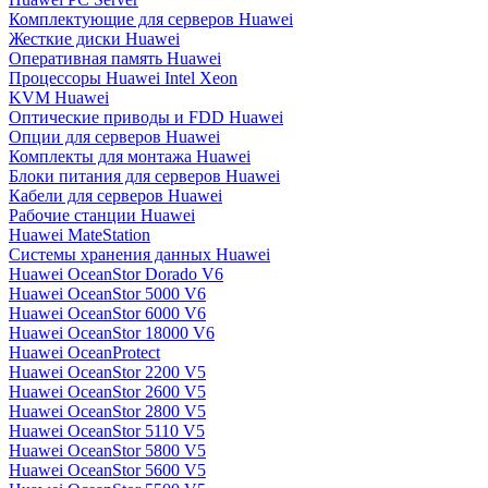
Комплектующие для серверов Huawei
Жесткие диски Huawei
Оперативная память Huawei
Процессоры Huawei Intel Xeon
KVM Huawei
Оптические приводы и FDD Huawei
Опции для серверов Huawei
Комплекты для монтажа Huawei
Блоки питания для серверов Huawei
Кабели для серверов Huawei
Рабочие станции Huawei
Huawei MateStation
Системы хранения данных Huawei
Huawei OceanStor Dorado V6
Huawei OceanStor 5000 V6
Huawei OceanStor 6000 V6
Huawei OceanStor 18000 V6
Huawei OceanProtect
Huawei OceanStor 2200 V5
Huawei OceanStor 2600 V5
Huawei OceanStor 2800 V5
Huawei OceanStor 5110 V5
Huawei OceanStor 5800 V5
Huawei OceanStor 5600 V5