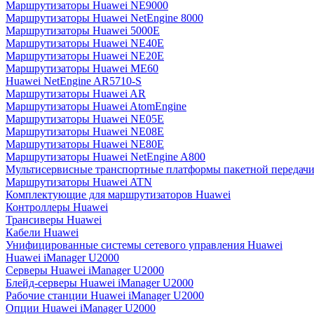
Маршрутизаторы Huawei NE9000
Маршрутизаторы Huawei NetEngine 8000
Маршрутизаторы Huawei 5000E
Маршрутизаторы Huawei NE40E
Маршрутизаторы Huawei NE20E
Маршрутизаторы Huawei ME60
Huawei NetEngine AR5710-S
Маршрутизаторы Huawei AR
Маршрутизаторы Huawei AtomEngine
Маршрутизаторы Huawei NE05E
Маршрутизаторы Huawei NE08E
Маршрутизаторы Huawei NE80E
Маршрутизаторы Huawei NetEngine A800
Мультисервисные транспортные платформы пакетной передачи
Маршрутизаторы Huawei ATN
Комплектующие для маршрутизаторов Huawei
Контроллеры Huawei
Трансиверы Huawei
Кабели Huawei
Унифицированные системы сетевого управления Huawei
Huawei iManager U2000
Серверы Huawei iManager U2000
Блейд-серверы Huawei iManager U2000
Рабочие станции Huawei iManager U2000
Опции Huawei iManager U2000