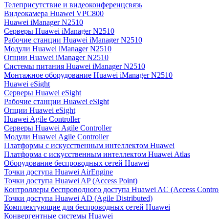
Телеприсутствие и видеоконференцсвязь
Видеокамера Huawei VPC800
Huawei iManager N2510
Серверы Huawei iManager N2510
Рабочие станции Huawei iManager N2510
Модули Huawei iManager N2510
Опции Huawei iManager N2510
Системы питания Huawei iManager N2510
Монтажное оборудование Huawei iManager N2510
Huawei eSight
Серверы Huawei eSight
Рабочие станции Huawei eSight
Опции Huawei eSight
Huawei Agile Controller
Серверы Huawei Agile Controller
Модули Huawei Agile Controller
Платформы с искусственным интеллектом Huawei
Платформа с искусственным интеллектом Huawei Atlas
Оборудование беспроводных сетей Huawei
Точки доступа Huawei AirEngine
Точки доступа Huawei AP (Access Point)
Контроллеры беспроводного доступа Huawei AC (Access Control
Точки доступа Huawei AD (Agile Distributed)
Комплектующие для беспроводных сетей Huawei
Конвергентные системы Huawei