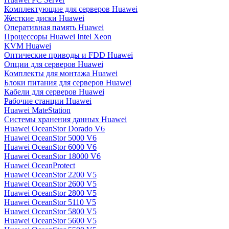
Комплектующие для серверов Huawei
Жесткие диски Huawei
Оперативная память Huawei
Процессоры Huawei Intel Xeon
KVM Huawei
Оптические приводы и FDD Huawei
Опции для серверов Huawei
Комплекты для монтажа Huawei
Блоки питания для серверов Huawei
Кабели для серверов Huawei
Рабочие станции Huawei
Huawei MateStation
Системы хранения данных Huawei
Huawei OceanStor Dorado V6
Huawei OceanStor 5000 V6
Huawei OceanStor 6000 V6
Huawei OceanStor 18000 V6
Huawei OceanProtect
Huawei OceanStor 2200 V5
Huawei OceanStor 2600 V5
Huawei OceanStor 2800 V5
Huawei OceanStor 5110 V5
Huawei OceanStor 5800 V5
Huawei OceanStor 5600 V5