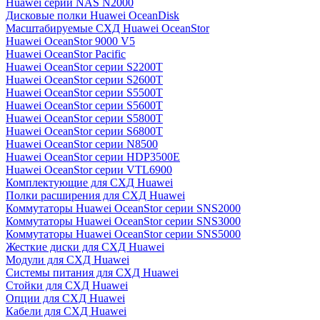
Huawei серии NAS N2000
Дисковые полки Huawei OceanDisk
Масштабируемые СХД Huawei OceanStor
Huawei OceanStor 9000 V5
Huawei OceanStor Pacific
Huawei OceanStor серии S2200T
Huawei OceanStor серии S2600T
Huawei OceanStor серии S5500T
Huawei OceanStor серии S5600T
Huawei OceanStor серии S5800T
Huawei OceanStor серии S6800T
Huawei OceanStor серии N8500
Huawei OceanStor серии HDP3500E
Huawei OceanStor серии VTL6900
Комплектующие для СХД Huawei
Полки расширения для СХД Huawei
Коммутаторы Huawei OceanStor серии SNS2000
Коммутаторы Huawei OceanStor серии SNS3000
Коммутаторы Huawei OceanStor серии SNS5000
Жесткие диски для СХД Huawei
Модули для СХД Huawei
Системы питания для СХД Huawei
Стойки для СХД Huawei
Опции для СХД Huawei
Кабели для СХД Huawei