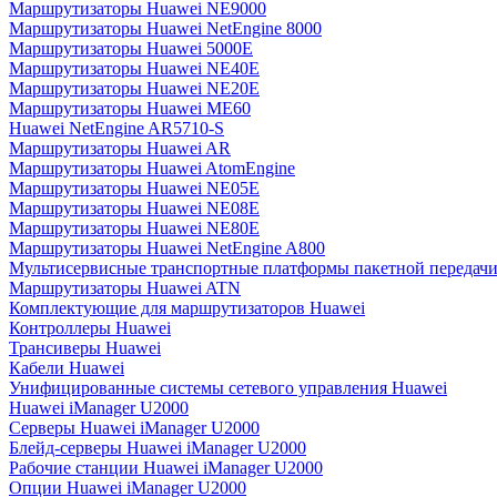
Маршрутизаторы Huawei NE9000
Маршрутизаторы Huawei NetEngine 8000
Маршрутизаторы Huawei 5000E
Маршрутизаторы Huawei NE40E
Маршрутизаторы Huawei NE20E
Маршрутизаторы Huawei ME60
Huawei NetEngine AR5710-S
Маршрутизаторы Huawei AR
Маршрутизаторы Huawei AtomEngine
Маршрутизаторы Huawei NE05E
Маршрутизаторы Huawei NE08E
Маршрутизаторы Huawei NE80E
Маршрутизаторы Huawei NetEngine A800
Мультисервисные транспортные платформы пакетной передачи
Маршрутизаторы Huawei ATN
Комплектующие для маршрутизаторов Huawei
Контроллеры Huawei
Трансиверы Huawei
Кабели Huawei
Унифицированные системы сетевого управления Huawei
Huawei iManager U2000
Серверы Huawei iManager U2000
Блейд-серверы Huawei iManager U2000
Рабочие станции Huawei iManager U2000
Опции Huawei iManager U2000