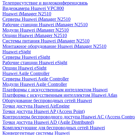
Телеприсутствие и видеоконференцсвязь
Видеокамера Huawei VPC800
Huawei iManager N2510
Серверы Huawei iManager N2510
Рабочие станции Huawei iManager N2510
Модули Huawei iManager N2510
Опции Huawei iManager N2510
Системы питания Huawei iManager N2510
Монтажное оборудование Huawei iManager N2510
Huawei eSight
Серверы Huawei eSight
Рабочие станции Huawei eSight
Опции Huawei eSight
Huawei Agile Controller
Серверы Huawei Agile Controller
Модули Huawei Agile Controller
Платформы с искусственным интеллектом Huawei
Платформа с искусственным интеллектом Huawei Atlas
Оборудование беспроводных сетей Huawei
Точки доступа Huawei AirEngine
Точки доступа Huawei AP (Access Point)
Контроллеры беспроводного доступа Huawei AC (Access Control
Точки доступа Huawei AD (Agile Distributed)
Комплектующие для беспроводных сетей Huawei
Конвергентные системы Huawei