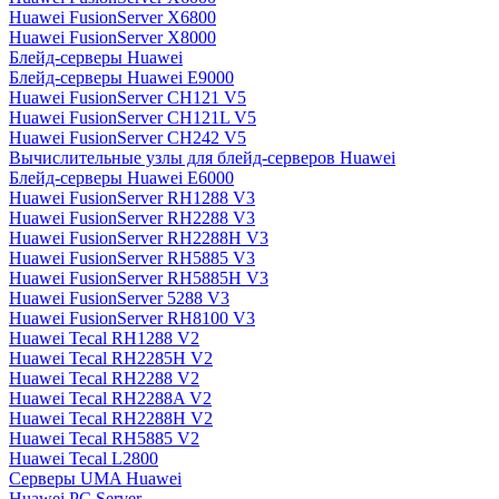
Huawei FusionServer X6800
Huawei FusionServer X8000
Блейд-серверы Huawei
Блейд-серверы Huawei E9000
Huawei FusionServer CH121 V5
Huawei FusionServer CH121L V5
Huawei FusionServer CH242 V5
Вычислительные узлы для блейд-серверов Huawei
Блейд-серверы Huawei E6000
Huawei FusionServer RH1288 V3
Huawei FusionServer RH2288 V3
Huawei FusionServer RH2288H V3
Huawei FusionServer RH5885 V3
Huawei FusionServer RH5885H V3
Huawei FusionServer 5288 V3
Huawei FusionServer RH8100 V3
Huawei Tecal RH1288 V2
Huawei Tecal RH2285H V2
Huawei Tecal RH2288 V2
Huawei Tecal RH2288A V2
Huawei Tecal RH2288H V2
Huawei Tecal RH5885 V2
Huawei Tecal L2800
Серверы UMA Huawei
Huawei PC Server