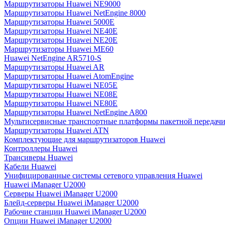
Маршрутизаторы Huawei NE9000
Маршрутизаторы Huawei NetEngine 8000
Маршрутизаторы Huawei 5000E
Маршрутизаторы Huawei NE40E
Маршрутизаторы Huawei NE20E
Маршрутизаторы Huawei ME60
Huawei NetEngine AR5710-S
Маршрутизаторы Huawei AR
Маршрутизаторы Huawei AtomEngine
Маршрутизаторы Huawei NE05E
Маршрутизаторы Huawei NE08E
Маршрутизаторы Huawei NE80E
Маршрутизаторы Huawei NetEngine A800
Мультисервисные транспортные платформы пакетной передачи
Маршрутизаторы Huawei ATN
Комплектующие для маршрутизаторов Huawei
Контроллеры Huawei
Трансиверы Huawei
Кабели Huawei
Унифицированные системы сетевого управления Huawei
Huawei iManager U2000
Серверы Huawei iManager U2000
Блейд-серверы Huawei iManager U2000
Рабочие станции Huawei iManager U2000
Опции Huawei iManager U2000