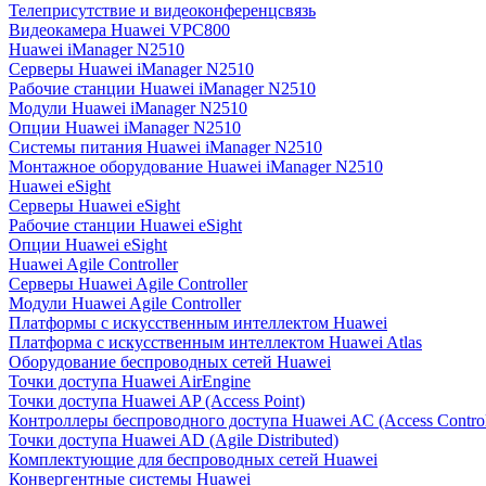
Телеприсутствие и видеоконференцсвязь
Видеокамера Huawei VPC800
Huawei iManager N2510
Серверы Huawei iManager N2510
Рабочие станции Huawei iManager N2510
Модули Huawei iManager N2510
Опции Huawei iManager N2510
Системы питания Huawei iManager N2510
Монтажное оборудование Huawei iManager N2510
Huawei eSight
Серверы Huawei eSight
Рабочие станции Huawei eSight
Опции Huawei eSight
Huawei Agile Controller
Серверы Huawei Agile Controller
Модули Huawei Agile Controller
Платформы с искусственным интеллектом Huawei
Платформа с искусственным интеллектом Huawei Atlas
Оборудование беспроводных сетей Huawei
Точки доступа Huawei AirEngine
Точки доступа Huawei AP (Access Point)
Контроллеры беспроводного доступа Huawei AC (Access Control
Точки доступа Huawei AD (Agile Distributed)
Комплектующие для беспроводных сетей Huawei
Конвергентные системы Huawei