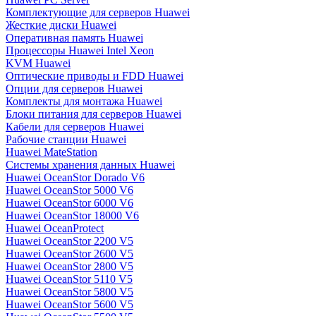
Комплектующие для серверов Huawei
Жесткие диски Huawei
Оперативная память Huawei
Процессоры Huawei Intel Xeon
KVM Huawei
Оптические приводы и FDD Huawei
Опции для серверов Huawei
Комплекты для монтажа Huawei
Блоки питания для серверов Huawei
Кабели для серверов Huawei
Рабочие станции Huawei
Huawei MateStation
Системы хранения данных Huawei
Huawei OceanStor Dorado V6
Huawei OceanStor 5000 V6
Huawei OceanStor 6000 V6
Huawei OceanStor 18000 V6
Huawei OceanProtect
Huawei OceanStor 2200 V5
Huawei OceanStor 2600 V5
Huawei OceanStor 2800 V5
Huawei OceanStor 5110 V5
Huawei OceanStor 5800 V5
Huawei OceanStor 5600 V5