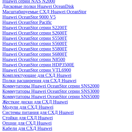
Huawei серии NAS N2000
Дисковые полки Huawei OceanDisk
Масштабируемые СХД Huawei OceanStor
Huawei OceanStor 9000 V5
Huawei OceanStor Pacific
Huawei OceanStor серии S2200T
Huawei OceanStor серии S2600T
Huawei OceanStor серии S5500T
Huawei OceanStor серии S5600T
Huawei OceanStor серии S5800T
Huawei OceanStor серии S6800T
Huawei OceanStor серии N8500
Huawei OceanStor серии HDP3500E
Huawei OceanStor серии VTL6900
Комплектующие для СХД Huawei
Полки расширения для СХД Huawei
Коммутаторы Huawei OceanStor серии SNS2000
Коммутаторы Huawei OceanStor серии SNS3000
Коммутаторы Huawei OceanStor серии SNS5000
Жесткие диски для СХД Huawei
Модули для СХД Huawei
Системы питания для СХД Huawei
Стойки для СХД Huawei
Опции для СХД Huawei
Кабели для СХД Huawei