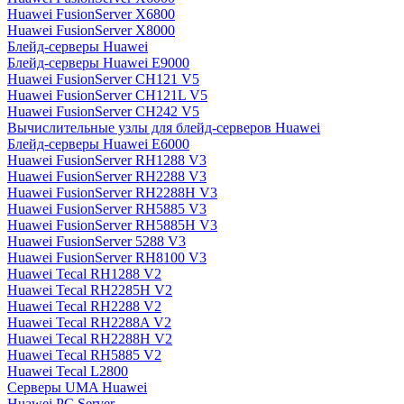
Huawei FusionServer X6800
Huawei FusionServer X8000
Блейд-серверы Huawei
Блейд-серверы Huawei E9000
Huawei FusionServer CH121 V5
Huawei FusionServer CH121L V5
Huawei FusionServer CH242 V5
Вычислительные узлы для блейд-серверов Huawei
Блейд-серверы Huawei E6000
Huawei FusionServer RH1288 V3
Huawei FusionServer RH2288 V3
Huawei FusionServer RH2288H V3
Huawei FusionServer RH5885 V3
Huawei FusionServer RH5885H V3
Huawei FusionServer 5288 V3
Huawei FusionServer RH8100 V3
Huawei Tecal RH1288 V2
Huawei Tecal RH2285H V2
Huawei Tecal RH2288 V2
Huawei Tecal RH2288A V2
Huawei Tecal RH2288H V2
Huawei Tecal RH5885 V2
Huawei Tecal L2800
Серверы UMA Huawei
Huawei PC Server