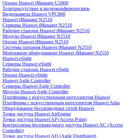
Опции Huawei iManager U2000
Телеприсутствие и видеоконференцсвязь
Видеокамера Huawei VPC800
Huawei iManager N2510
Серверы Huawei iManager N2510
Рабочие станции Huawei iManager N2510
Модули Huawei iManager N2510
Опции Huawei iManager N2510
Системы питания Huawei iManager N2510
Монтажное оборудование Huawei iManager N2510
Huawei eSight
Серверы Huawei eSight
Рабочие станции Huawei eSight
Опции Huawei eSight
Huawei Agile Controller
Серверы Huawei Agile Controller
Модули Huawei Agile Controller
Платформы с искусственным интеллектом Huawei
Платформа с искусственным интеллектом Huawei Atlas
Оборудование беспроводных сетей Huawei
Точки доступа Huawei AirEngine
Точки доступа Huawei AP (Access Point)
Контроллеры беспроводного доступа Huawei AC (Access
Controller)
Точки доступа Huawei AD (Agile Distributed)