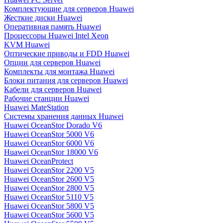
Комплектующие для серверов Huawei
Жесткие диски Huawei
Оперативная память Huawei
Процессоры Huawei Intel Xeon
KVM Huawei
Оптические приводы и FDD Huawei
Опции для серверов Huawei
Комплекты для монтажа Huawei
Блоки питания для серверов Huawei
Кабели для серверов Huawei
Рабочие станции Huawei
Huawei MateStation
Системы хранения данных Huawei
Huawei OceanStor Dorado V6
Huawei OceanStor 5000 V6
Huawei OceanStor 6000 V6
Huawei OceanStor 18000 V6
Huawei OceanProtect
Huawei OceanStor 2200 V5
Huawei OceanStor 2600 V5
Huawei OceanStor 2800 V5
Huawei OceanStor 5110 V5
Huawei OceanStor 5800 V5
Huawei OceanStor 5600 V5