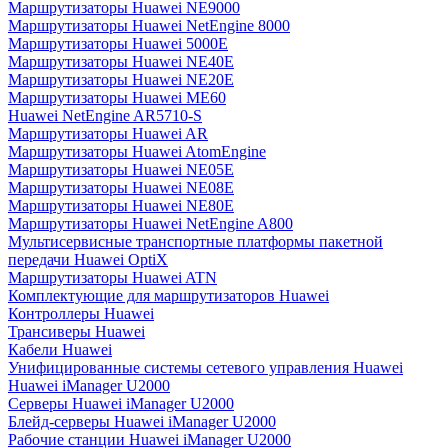
Маршрутизаторы Huawei NE9000
Маршрутизаторы Huawei NetEngine 8000
Маршрутизаторы Huawei 5000E
Маршрутизаторы Huawei NE40E
Маршрутизаторы Huawei NE20E
Маршрутизаторы Huawei ME60
Huawei NetEngine AR5710-S
Маршрутизаторы Huawei AR
Маршрутизаторы Huawei AtomEngine
Маршрутизаторы Huawei NE05E
Маршрутизаторы Huawei NE08E
Маршрутизаторы Huawei NE80E
Маршрутизаторы Huawei NetEngine A800
Мультисервисные транспортные платформы пакетной
передачи Huawei OptiX
Маршрутизаторы Huawei ATN
Комплектующие для маршрутизаторов Huawei
Контроллеры Huawei
Трансиверы Huawei
Кабели Huawei
Унифицированные системы сетевого управления Huawei
Huawei iManager U2000
Серверы Huawei iManager U2000
Блейд-серверы Huawei iManager U2000
Рабочие станции Huawei iManager U2000