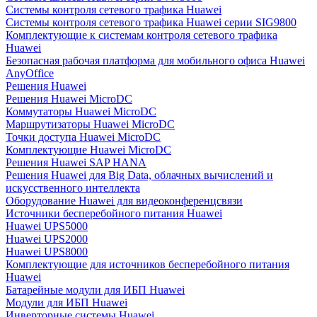
Системы контроля сетевого трафика Huawei
Системы контроля сетевого трафика Huawei серии SIG9800
Комплектующие к системам контроля сетевого трафика
Huawei
Безопасная рабочая платформа для мобильного офиса Huawei
AnyOffice
Решения Huawei
Решения Huawei MicroDC
Коммутаторы Huawei MicroDC
Маршрутизаторы Huawei MicroDC
Точки доступа Huawei MicroDC
Комплектующие Huawei MicroDC
Решения Huawei SAP HANA
Решения Huawei для Big Data, облачных вычислений и
искусственного интеллекта
Оборудование Huawei для видеоконференцсвязи
Источники бесперебойного питания Huawei
Huawei UPS5000
Huawei UPS2000
Huawei UPS8000
Комплектующие для источников бесперебойного питания
Huawei
Батарейные модули для ИБП Huawei
Модули для ИБП Huawei
Инверторные системы Huawei