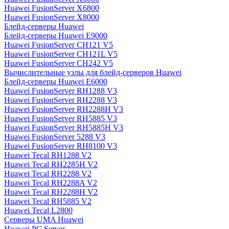
Huawei FusionServer X6800
Huawei FusionServer X8000
Блейд-серверы Huawei
Блейд-серверы Huawei E9000
Huawei FusionServer CH121 V5
Huawei FusionServer CH121L V5
Huawei FusionServer CH242 V5
Вычислительные узлы для блейд-серверов Huawei
Блейд-серверы Huawei E6000
Huawei FusionServer RH1288 V3
Huawei FusionServer RH2288 V3
Huawei FusionServer RH2288H V3
Huawei FusionServer RH5885 V3
Huawei FusionServer RH5885H V3
Huawei FusionServer 5288 V3
Huawei FusionServer RH8100 V3
Huawei Tecal RH1288 V2
Huawei Tecal RH2285H V2
Huawei Tecal RH2288 V2
Huawei Tecal RH2288A V2
Huawei Tecal RH2288H V2
Huawei Tecal RH5885 V2
Huawei Tecal L2800
Серверы UMA Huawei
Huawei PC Server