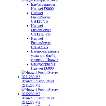
Блейд-серверы Huawei
Блейд-серверы
Huawei E9000
Huawei
FusionServer
CH121 V5
Huawei
FusionServer
CH121L V5
Huawei
FusionServer
CH242 V5
Вычислительные
узлы для блейд-
серверов Huawei
Блейд-серверы
Huawei E6000
Huawei FusionServer
RH1288 V3
Huawei FusionServer
RH2288 V3