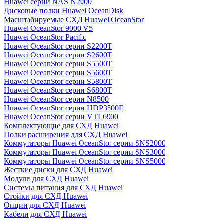
Huawei серии NAS N2000
Дисковые полки Huawei OceanDisk
Масштабируемые СХД Huawei OceanStor
Huawei OceanStor 9000 V5
Huawei OceanStor Pacific
Huawei OceanStor серии S2200T
Huawei OceanStor серии S2600T
Huawei OceanStor серии S5500T
Huawei OceanStor серии S5600T
Huawei OceanStor серии S5800T
Huawei OceanStor серии S6800T
Huawei OceanStor серии N8500
Huawei OceanStor серии HDP3500E
Huawei OceanStor серии VTL6900
Комплектующие для СХД Huawei
Полки расширения для СХД Huawei
Коммутаторы Huawei OceanStor серии SNS2000
Коммутаторы Huawei OceanStor серии SNS3000
Коммутаторы Huawei OceanStor серии SNS5000
Жесткие диски для СХД Huawei
Модули для СХД Huawei
Системы питания для СХД Huawei
Стойки для СХД Huawei
Опции для СХД Huawei
Кабели для СХД Huawei