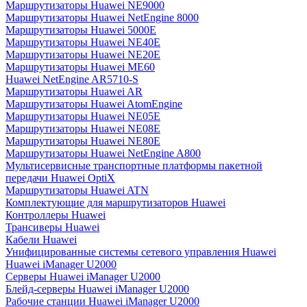
Маршрутизаторы Huawei NE9000
Маршрутизаторы Huawei NetEngine 8000
Маршрутизаторы Huawei 5000E
Маршрутизаторы Huawei NE40E
Маршрутизаторы Huawei NE20E
Маршрутизаторы Huawei ME60
Huawei NetEngine AR5710-S
Маршрутизаторы Huawei AR
Маршрутизаторы Huawei AtomEngine
Маршрутизаторы Huawei NE05E
Маршрутизаторы Huawei NE08E
Маршрутизаторы Huawei NE80E
Маршрутизаторы Huawei NetEngine A800
Мультисервисные транспортные платформы пакетной
передачи Huawei OptiX
Маршрутизаторы Huawei ATN
Комплектующие для маршрутизаторов Huawei
Контроллеры Huawei
Трансиверы Huawei
Кабели Huawei
Унифицированные системы сетевого управления Huawei
Huawei iManager U2000
Серверы Huawei iManager U2000
Блейд-серверы Huawei iManager U2000
Рабочие станции Huawei iManager U2000