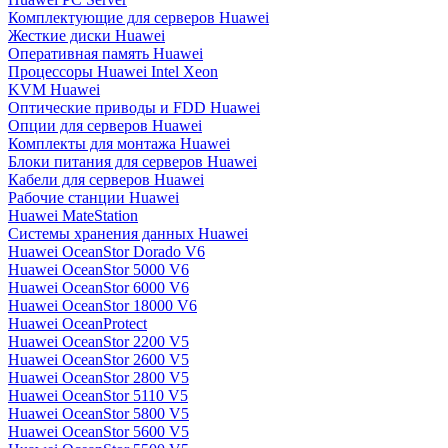
Комплектующие для серверов Huawei
Жесткие диски Huawei
Оперативная память Huawei
Процессоры Huawei Intel Xeon
KVM Huawei
Оптические приводы и FDD Huawei
Опции для серверов Huawei
Комплекты для монтажа Huawei
Блоки питания для серверов Huawei
Кабели для серверов Huawei
Рабочие станции Huawei
Huawei MateStation
Системы хранения данных Huawei
Huawei OceanStor Dorado V6
Huawei OceanStor 5000 V6
Huawei OceanStor 6000 V6
Huawei OceanStor 18000 V6
Huawei OceanProtect
Huawei OceanStor 2200 V5
Huawei OceanStor 2600 V5
Huawei OceanStor 2800 V5
Huawei OceanStor 5110 V5
Huawei OceanStor 5800 V5
Huawei OceanStor 5600 V5