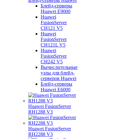
Блейд-серверы Huawei
Блейд-серверы
Huawei E9000
Huawei
FusionServer
CH121 V5
Huawei
FusionServer
CH121L V5
Huawei
FusionServer
CH242 V5
Вычислительные
узлы для блейд-
серверов Huawei
Блейд-серверы
Huawei E6000
Huawei FusionServer
RH1288 V3
Huawei FusionServer
RH2288 V3