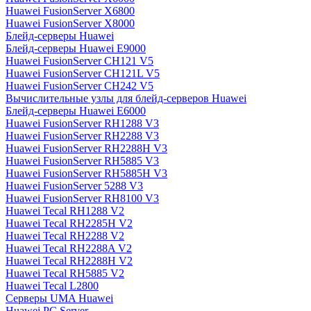
Huawei FusionServer X6800
Huawei FusionServer X8000
Блейд-серверы Huawei
Блейд-серверы Huawei E9000
Huawei FusionServer CH121 V5
Huawei FusionServer CH121L V5
Huawei FusionServer CH242 V5
Вычислительные узлы для блейд-серверов Huawei
Блейд-серверы Huawei E6000
Huawei FusionServer RH1288 V3
Huawei FusionServer RH2288 V3
Huawei FusionServer RH2288H V3
Huawei FusionServer RH5885 V3
Huawei FusionServer RH5885H V3
Huawei FusionServer 5288 V3
Huawei FusionServer RH8100 V3
Huawei Tecal RH1288 V2
Huawei Tecal RH2285H V2
Huawei Tecal RH2288 V2
Huawei Tecal RH2288A V2
Huawei Tecal RH2288H V2
Huawei Tecal RH5885 V2
Huawei Tecal L2800
Серверы UMA Huawei
Huawei PC Server