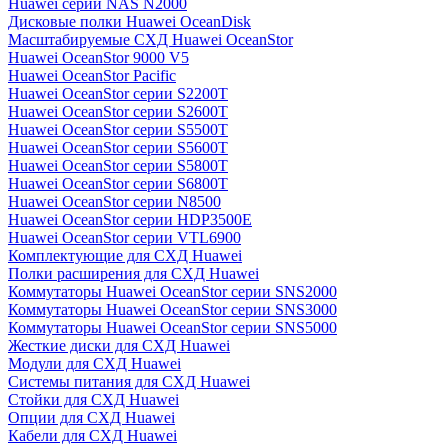
Huawei серии NAS N2000
Дисковые полки Huawei OceanDisk
Масштабируемые СХД Huawei OceanStor
Huawei OceanStor 9000 V5
Huawei OceanStor Pacific
Huawei OceanStor серии S2200T
Huawei OceanStor серии S2600T
Huawei OceanStor серии S5500T
Huawei OceanStor серии S5600T
Huawei OceanStor серии S5800T
Huawei OceanStor серии S6800T
Huawei OceanStor серии N8500
Huawei OceanStor серии HDP3500E
Huawei OceanStor серии VTL6900
Комплектующие для СХД Huawei
Полки расширения для СХД Huawei
Коммутаторы Huawei OceanStor серии SNS2000
Коммутаторы Huawei OceanStor серии SNS3000
Коммутаторы Huawei OceanStor серии SNS5000
Жесткие диски для СХД Huawei
Модули для СХД Huawei
Системы питания для СХД Huawei
Стойки для СХД Huawei
Опции для СХД Huawei
Кабели для СХД Huawei