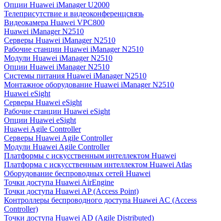
Опции Huawei iManager U2000
Телеприсутствие и видеоконференцсвязь
Видеокамера Huawei VPC800
Huawei iManager N2510
Серверы Huawei iManager N2510
Рабочие станции Huawei iManager N2510
Модули Huawei iManager N2510
Опции Huawei iManager N2510
Системы питания Huawei iManager N2510
Монтажное оборудование Huawei iManager N2510
Huawei eSight
Серверы Huawei eSight
Рабочие станции Huawei eSight
Опции Huawei eSight
Huawei Agile Controller
Серверы Huawei Agile Controller
Модули Huawei Agile Controller
Платформы с искусственным интеллектом Huawei
Платформа с искусственным интеллектом Huawei Atlas
Оборудование беспроводных сетей Huawei
Точки доступа Huawei AirEngine
Точки доступа Huawei AP (Access Point)
Контроллеры беспроводного доступа Huawei AC (Access
Controller)
Точки доступа Huawei AD (Agile Distributed)