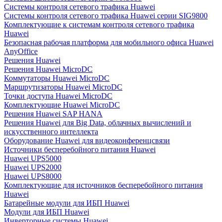
Системы контроля сетевого трафика Huawei
Системы контроля сетевого трафика Huawei серии SIG9800
Комплектующие к системам контроля сетевого трафика
Huawei
Безопасная рабочая платформа для мобильного офиса Huawei
AnyOffice
Решения Huawei
Решения Huawei MicroDC
Коммутаторы Huawei MicroDC
Маршрутизаторы Huawei MicroDC
Точки доступа Huawei MicroDC
Комплектующие Huawei MicroDC
Решения Huawei SAP HANA
Решения Huawei для Big Data, облачных вычислений и
искусственного интеллекта
Оборудование Huawei для видеоконференцсвязи
Источники бесперебойного питания Huawei
Huawei UPS5000
Huawei UPS2000
Huawei UPS8000
Комплектующие для источников бесперебойного питания
Huawei
Батарейные модули для ИБП Huawei
Модули для ИБП Huawei
Инверторные системы Huawei