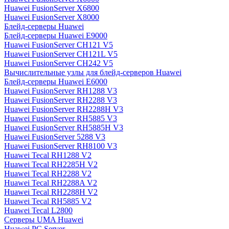
Huawei FusionServer X6800
Huawei FusionServer X8000
Блейд-серверы Huawei
Блейд-серверы Huawei E9000
Huawei FusionServer CH121 V5
Huawei FusionServer CH121L V5
Huawei FusionServer CH242 V5
Вычислительные узлы для блейд-серверов Huawei
Блейд-серверы Huawei E6000
Huawei FusionServer RH1288 V3
Huawei FusionServer RH2288 V3
Huawei FusionServer RH2288H V3
Huawei FusionServer RH5885 V3
Huawei FusionServer RH5885H V3
Huawei FusionServer 5288 V3
Huawei FusionServer RH8100 V3
Huawei Tecal RH1288 V2
Huawei Tecal RH2285H V2
Huawei Tecal RH2288 V2
Huawei Tecal RH2288A V2
Huawei Tecal RH2288H V2
Huawei Tecal RH5885 V2
Huawei Tecal L2800
Серверы UMA Huawei
Huawei PC Server