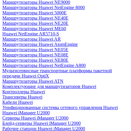
Маршрутизаторы Huawei NE9000
Маршрутизаторы Huawei NetEngine 8000
Маршрутизаторы Huawei 5000E
Маршрутизаторы Huawei NE40E
Маршрутизаторы Huawei NE20E
Маршрутизаторы Huawei ME60
Huawei NetEngine AR5710-S
Маршрутизаторы Huawei AR
Маршрутизаторы Huawei AtomEngine
Маршрутизаторы Huawei NE05E
Маршрутизаторы Huawei NE08E
Маршрутизаторы Huawei NE80E
Маршрутизаторы Huawei NetEngine A800
Мультисервисные транспортные платформы пакетной
передачи Huawei OptiX
Маршрутизаторы Huawei ATN
Комплектующие для маршрутизаторов Huawei
Контроллеры Huawei
Трансиверы Huawei
Кабели Huawei
Унифицированные системы сетевого управления Huawei
Huawei iManager U2000
Серверы Huawei iManager U2000
Блейд-серверы Huawei iManager U2000
Рабочие станции Huawei iManager U2000