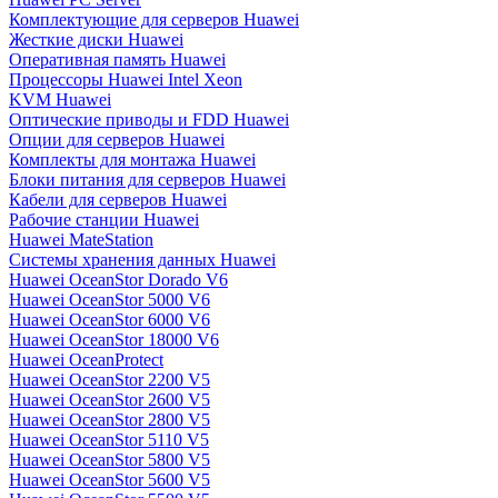
Комплектующие для серверов Huawei
Жесткие диски Huawei
Оперативная память Huawei
Процессоры Huawei Intel Xeon
KVM Huawei
Оптические приводы и FDD Huawei
Опции для серверов Huawei
Комплекты для монтажа Huawei
Блоки питания для серверов Huawei
Кабели для серверов Huawei
Рабочие станции Huawei
Huawei MateStation
Системы хранения данных Huawei
Huawei OceanStor Dorado V6
Huawei OceanStor 5000 V6
Huawei OceanStor 6000 V6
Huawei OceanStor 18000 V6
Huawei OceanProtect
Huawei OceanStor 2200 V5
Huawei OceanStor 2600 V5
Huawei OceanStor 2800 V5
Huawei OceanStor 5110 V5
Huawei OceanStor 5800 V5
Huawei OceanStor 5600 V5