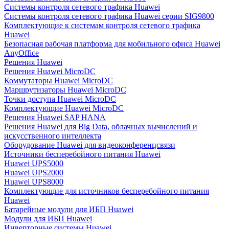
Системы контроля сетевого трафика Huawei
Системы контроля сетевого трафика Huawei серии SIG9800
Комплектующие к системам контроля сетевого трафика
Huawei
Безопасная рабочая платформа для мобильного офиса Huawei
AnyOffice
Решения Huawei
Решения Huawei MicroDC
Коммутаторы Huawei MicroDC
Маршрутизаторы Huawei MicroDC
Точки доступа Huawei MicroDC
Комплектующие Huawei MicroDC
Решения Huawei SAP HANA
Решения Huawei для Big Data, облачных вычислений и
искусственного интеллекта
Оборудование Huawei для видеоконференцсвязи
Источники бесперебойного питания Huawei
Huawei UPS5000
Huawei UPS2000
Huawei UPS8000
Комплектующие для источников бесперебойного питания
Huawei
Батарейные модули для ИБП Huawei
Модули для ИБП Huawei
Инверторные системы Huawei