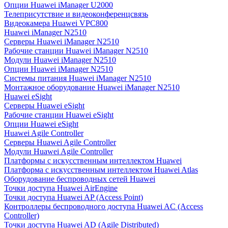
Опции Huawei iManager U2000
Телеприсутствие и видеоконференцсвязь
Видеокамера Huawei VPC800
Huawei iManager N2510
Серверы Huawei iManager N2510
Рабочие станции Huawei iManager N2510
Модули Huawei iManager N2510
Опции Huawei iManager N2510
Системы питания Huawei iManager N2510
Монтажное оборудование Huawei iManager N2510
Huawei eSight
Серверы Huawei eSight
Рабочие станции Huawei eSight
Опции Huawei eSight
Huawei Agile Controller
Серверы Huawei Agile Controller
Модули Huawei Agile Controller
Платформы с искусственным интеллектом Huawei
Платформа с искусственным интеллектом Huawei Atlas
Оборудование беспроводных сетей Huawei
Точки доступа Huawei AirEngine
Точки доступа Huawei AP (Access Point)
Контроллеры беспроводного доступа Huawei AC (Access
Controller)
Точки доступа Huawei AD (Agile Distributed)