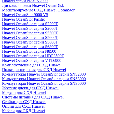
Huawei серии NAS N2000
Дисковые полки Huawei OceanDisk
Масштабируемые СХД Huawei OceanStor
Huawei OceanStor 9000 V5
Huawei OceanStor Pacific
Huawei OceanStor серии S2200T
Huawei OceanStor серии S2600T
Huawei OceanStor серии S5500T
Huawei OceanStor серии S5600T
Huawei OceanStor серии S5800T
Huawei OceanStor серии S6800T
Huawei OceanStor серии N8500
Huawei OceanStor серии HDP3500E
Huawei OceanStor серии VTL6900
Комплектующие для СХД Huawei
Полки расширения для СХД Huawei
Коммутаторы Huawei OceanStor серии SNS2000
Коммутаторы Huawei OceanStor серии SNS3000
Коммутаторы Huawei OceanStor серии SNS5000
Жесткие диски для СХД Huawei
Модули для СХД Huawei
Системы питания для СХД Huawei
Стойки для СХД Huawei
Опции для СХД Huawei
Кабели для СХД Huawei