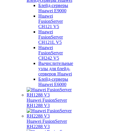
Блейд-серверы Huawei
Блейд-серверы
Huawei E9000
Huawei
FusionServer
CH121 V5
Huawei
FusionServer
CH121L V5
Huawei
FusionServer
CH242 V5
Вычислительные
узлы для блейд-
серверов Huawei
Блейд-серверы
Huawei E6000
Huawei FusionServer
RH1288 V3
Huawei FusionServer
RH2288 V3