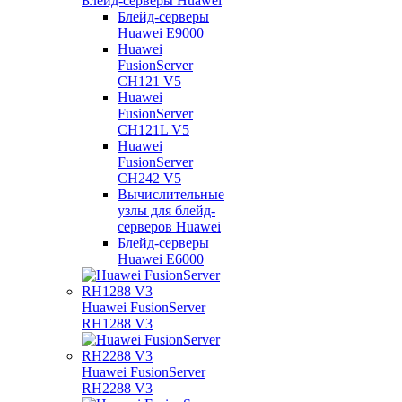
Блейд-серверы Huawei
Блейд-серверы
Huawei E9000
Huawei
FusionServer
CH121 V5
Huawei
FusionServer
CH121L V5
Huawei
FusionServer
CH242 V5
Вычислительные
узлы для блейд-
серверов Huawei
Блейд-серверы
Huawei E6000
Huawei FusionServer
RH1288 V3
Huawei FusionServer
RH2288 V3