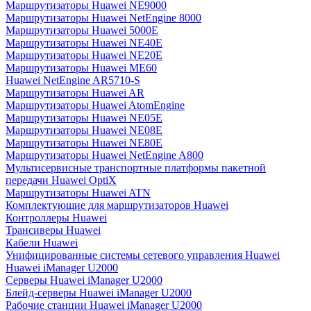
Маршрутизаторы Huawei NE9000
Маршрутизаторы Huawei NetEngine 8000
Маршрутизаторы Huawei 5000E
Маршрутизаторы Huawei NE40E
Маршрутизаторы Huawei NE20E
Маршрутизаторы Huawei ME60
Huawei NetEngine AR5710-S
Маршрутизаторы Huawei AR
Маршрутизаторы Huawei AtomEngine
Маршрутизаторы Huawei NE05E
Маршрутизаторы Huawei NE08E
Маршрутизаторы Huawei NE80E
Маршрутизаторы Huawei NetEngine A800
Мультисервисные транспортные платформы пакетной
передачи Huawei OptiX
Маршрутизаторы Huawei ATN
Комплектующие для маршрутизаторов Huawei
Контроллеры Huawei
Трансиверы Huawei
Кабели Huawei
Унифицированные системы сетевого управления Huawei
Huawei iManager U2000
Серверы Huawei iManager U2000
Блейд-серверы Huawei iManager U2000
Рабочие станции Huawei iManager U2000