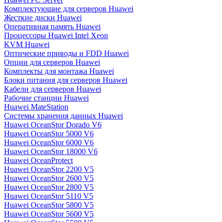
Комплектующие для серверов Huawei
Жесткие диски Huawei
Оперативная память Huawei
Процессоры Huawei Intel Xeon
KVM Huawei
Оптические приводы и FDD Huawei
Опции для серверов Huawei
Комплекты для монтажа Huawei
Блоки питания для серверов Huawei
Кабели для серверов Huawei
Рабочие станции Huawei
Huawei MateStation
Системы хранения данных Huawei
Huawei OceanStor Dorado V6
Huawei OceanStor 5000 V6
Huawei OceanStor 6000 V6
Huawei OceanStor 18000 V6
Huawei OceanProtect
Huawei OceanStor 2200 V5
Huawei OceanStor 2600 V5
Huawei OceanStor 2800 V5
Huawei OceanStor 5110 V5
Huawei OceanStor 5800 V5
Huawei OceanStor 5600 V5