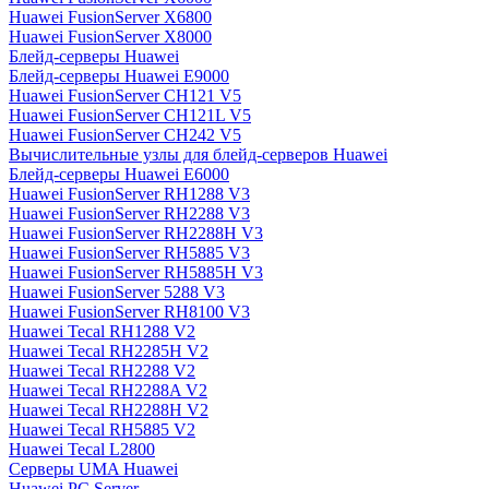
Huawei FusionServer X6800
Huawei FusionServer X8000
Блейд-серверы Huawei
Блейд-серверы Huawei E9000
Huawei FusionServer CH121 V5
Huawei FusionServer CH121L V5
Huawei FusionServer CH242 V5
Вычислительные узлы для блейд-серверов Huawei
Блейд-серверы Huawei E6000
Huawei FusionServer RH1288 V3
Huawei FusionServer RH2288 V3
Huawei FusionServer RH2288H V3
Huawei FusionServer RH5885 V3
Huawei FusionServer RH5885H V3
Huawei FusionServer 5288 V3
Huawei FusionServer RH8100 V3
Huawei Tecal RH1288 V2
Huawei Tecal RH2285H V2
Huawei Tecal RH2288 V2
Huawei Tecal RH2288A V2
Huawei Tecal RH2288H V2
Huawei Tecal RH5885 V2
Huawei Tecal L2800
Серверы UMA Huawei
Huawei PC Server