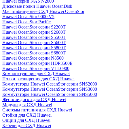
Huawei серии NAS N2000
Дисковые полки Huawei OceanDisk
Масштабируемые СХД Huawei OceanStor
Huawei OceanStor 9000 V5
Huawei OceanStor Pacific
Huawei OceanStor серии S2200T
Huawei OceanStor серии S2600T
Huawei OceanStor серии S5500T
Huawei OceanStor серии S5600T
Huawei OceanStor серии S5800T
Huawei OceanStor серии S6800T
Huawei OceanStor серии N8500
Huawei OceanStor серии HDP3500E
Huawei OceanStor серии VTL6900
Комплектующие для СХД Huawei
Полки расширения для СХД Huawei
Коммутаторы Huawei OceanStor серии SNS2000
Коммутаторы Huawei OceanStor серии SNS3000
Коммутаторы Huawei OceanStor серии SNS5000
Жесткие диски для СХД Huawei
Модули для СХД Huawei
Системы питания для СХД Huawei
Стойки для СХД Huawei
Опции для СХД Huawei
Кабели для СХД Huawei