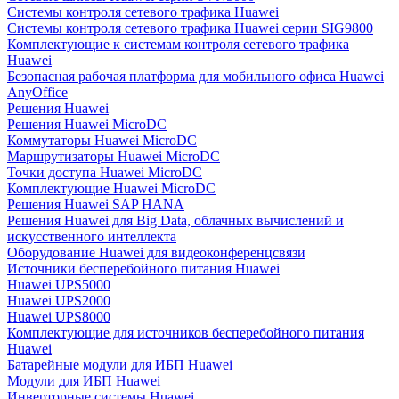
Системы контроля сетевого трафика Huawei
Системы контроля сетевого трафика Huawei серии SIG9800
Комплектующие к системам контроля сетевого трафика
Huawei
Безопасная рабочая платформа для мобильного офиса Huawei
AnyOffice
Решения Huawei
Решения Huawei MicroDC
Коммутаторы Huawei MicroDC
Маршрутизаторы Huawei MicroDC
Точки доступа Huawei MicroDC
Комплектующие Huawei MicroDC
Решения Huawei SAP HANA
Решения Huawei для Big Data, облачных вычислений и
искусственного интеллекта
Оборудование Huawei для видеоконференцсвязи
Источники бесперебойного питания Huawei
Huawei UPS5000
Huawei UPS2000
Huawei UPS8000
Комплектующие для источников бесперебойного питания
Huawei
Батарейные модули для ИБП Huawei
Модули для ИБП Huawei
Инверторные системы Huawei