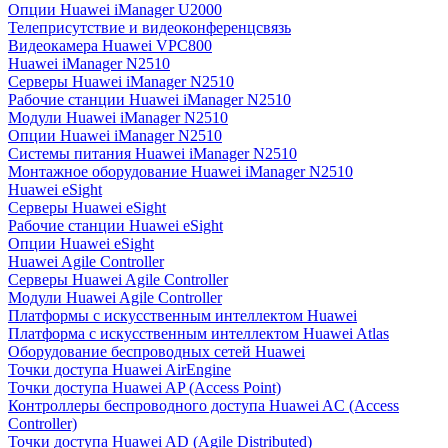
Опции Huawei iManager U2000
Телеприсутствие и видеоконференцсвязь
Видеокамера Huawei VPC800
Huawei iManager N2510
Серверы Huawei iManager N2510
Рабочие станции Huawei iManager N2510
Модули Huawei iManager N2510
Опции Huawei iManager N2510
Системы питания Huawei iManager N2510
Монтажное оборудование Huawei iManager N2510
Huawei eSight
Серверы Huawei eSight
Рабочие станции Huawei eSight
Опции Huawei eSight
Huawei Agile Controller
Серверы Huawei Agile Controller
Модули Huawei Agile Controller
Платформы с искусственным интеллектом Huawei
Платформа с искусственным интеллектом Huawei Atlas
Оборудование беспроводных сетей Huawei
Точки доступа Huawei AirEngine
Точки доступа Huawei AP (Access Point)
Контроллеры беспроводного доступа Huawei AC (Access
Controller)
Точки доступа Huawei AD (Agile Distributed)