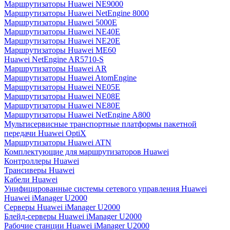
Маршрутизаторы Huawei NE9000
Маршрутизаторы Huawei NetEngine 8000
Маршрутизаторы Huawei 5000E
Маршрутизаторы Huawei NE40E
Маршрутизаторы Huawei NE20E
Маршрутизаторы Huawei ME60
Huawei NetEngine AR5710-S
Маршрутизаторы Huawei AR
Маршрутизаторы Huawei AtomEngine
Маршрутизаторы Huawei NE05E
Маршрутизаторы Huawei NE08E
Маршрутизаторы Huawei NE80E
Маршрутизаторы Huawei NetEngine A800
Мультисервисные транспортные платформы пакетной
передачи Huawei OptiX
Маршрутизаторы Huawei ATN
Комплектующие для маршрутизаторов Huawei
Контроллеры Huawei
Трансиверы Huawei
Кабели Huawei
Унифицированные системы сетевого управления Huawei
Huawei iManager U2000
Серверы Huawei iManager U2000
Блейд-серверы Huawei iManager U2000
Рабочие станции Huawei iManager U2000