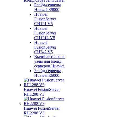
Блейд-серверы Huawei
Блейд-серверы
Huawei E9000
Huawei
FusionServer
CH121 V5
Huawei
FusionServer
CH121L V5
Huawei
FusionServer
CH242 V5
Вычислительные
узлы для блейд-
серверов Huawei
Блейд-серверы
Huawei E6000
Huawei FusionServer
RH1288 V3
Huawei FusionServer
RH2288 V3