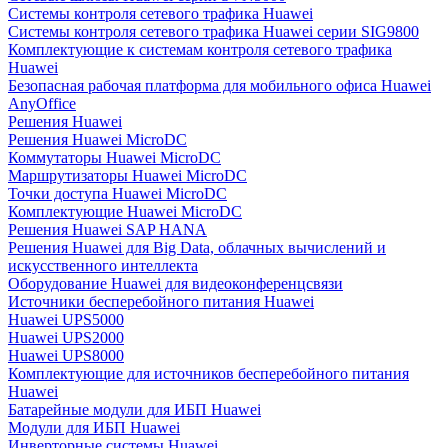
Системы контроля сетевого трафика Huawei
Системы контроля сетевого трафика Huawei серии SIG9800
Комплектующие к системам контроля сетевого трафика
Huawei
Безопасная рабочая платформа для мобильного офиса Huawei
AnyOffice
Решения Huawei
Решения Huawei MicroDC
Коммутаторы Huawei MicroDC
Маршрутизаторы Huawei MicroDC
Точки доступа Huawei MicroDC
Комплектующие Huawei MicroDC
Решения Huawei SAP HANA
Решения Huawei для Big Data, облачных вычислений и
искусственного интеллекта
Оборудование Huawei для видеоконференцсвязи
Источники бесперебойного питания Huawei
Huawei UPS5000
Huawei UPS2000
Huawei UPS8000
Комплектующие для источников бесперебойного питания
Huawei
Батарейные модули для ИБП Huawei
Модули для ИБП Huawei
Инверторные системы Huawei