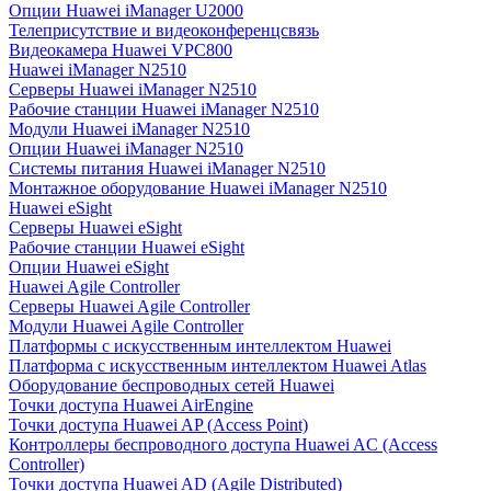
Опции Huawei iManager U2000
Телеприсутствие и видеоконференцсвязь
Видеокамера Huawei VPC800
Huawei iManager N2510
Серверы Huawei iManager N2510
Рабочие станции Huawei iManager N2510
Модули Huawei iManager N2510
Опции Huawei iManager N2510
Системы питания Huawei iManager N2510
Монтажное оборудование Huawei iManager N2510
Huawei eSight
Серверы Huawei eSight
Рабочие станции Huawei eSight
Опции Huawei eSight
Huawei Agile Controller
Серверы Huawei Agile Controller
Модули Huawei Agile Controller
Платформы с искусственным интеллектом Huawei
Платформа с искусственным интеллектом Huawei Atlas
Оборудование беспроводных сетей Huawei
Точки доступа Huawei AirEngine
Точки доступа Huawei AP (Access Point)
Контроллеры беспроводного доступа Huawei AC (Access
Controller)
Точки доступа Huawei AD (Agile Distributed)