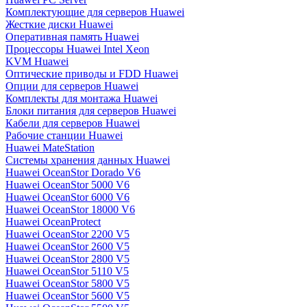
Комплектующие для серверов Huawei
Жесткие диски Huawei
Оперативная память Huawei
Процессоры Huawei Intel Xeon
KVM Huawei
Оптические приводы и FDD Huawei
Опции для серверов Huawei
Комплекты для монтажа Huawei
Блоки питания для серверов Huawei
Кабели для серверов Huawei
Рабочие станции Huawei
Huawei MateStation
Системы хранения данных Huawei
Huawei OceanStor Dorado V6
Huawei OceanStor 5000 V6
Huawei OceanStor 6000 V6
Huawei OceanStor 18000 V6
Huawei OceanProtect
Huawei OceanStor 2200 V5
Huawei OceanStor 2600 V5
Huawei OceanStor 2800 V5
Huawei OceanStor 5110 V5
Huawei OceanStor 5800 V5
Huawei OceanStor 5600 V5