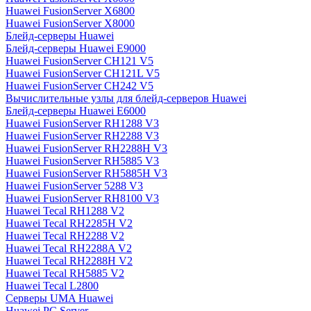
Huawei FusionServer X6800
Huawei FusionServer X8000
Блейд-серверы Huawei
Блейд-серверы Huawei E9000
Huawei FusionServer CH121 V5
Huawei FusionServer CH121L V5
Huawei FusionServer CH242 V5
Вычислительные узлы для блейд-серверов Huawei
Блейд-серверы Huawei E6000
Huawei FusionServer RH1288 V3
Huawei FusionServer RH2288 V3
Huawei FusionServer RH2288H V3
Huawei FusionServer RH5885 V3
Huawei FusionServer RH5885H V3
Huawei FusionServer 5288 V3
Huawei FusionServer RH8100 V3
Huawei Tecal RH1288 V2
Huawei Tecal RH2285H V2
Huawei Tecal RH2288 V2
Huawei Tecal RH2288A V2
Huawei Tecal RH2288H V2
Huawei Tecal RH5885 V2
Huawei Tecal L2800
Серверы UMA Huawei
Huawei PC Server