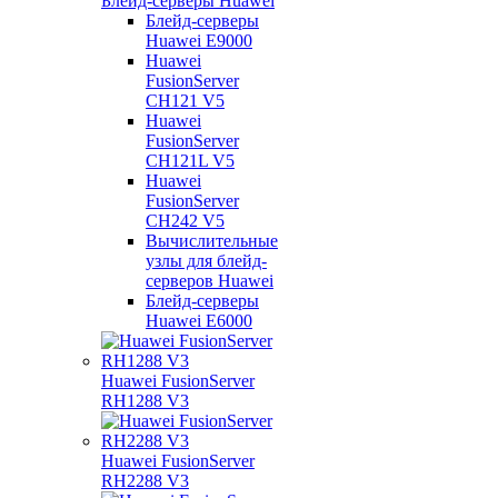
Блейд-серверы Huawei
Блейд-серверы
Huawei E9000
Huawei
FusionServer
CH121 V5
Huawei
FusionServer
CH121L V5
Huawei
FusionServer
CH242 V5
Вычислительные
узлы для блейд-
серверов Huawei
Блейд-серверы
Huawei E6000
Huawei FusionServer
RH1288 V3
Huawei FusionServer
RH2288 V3