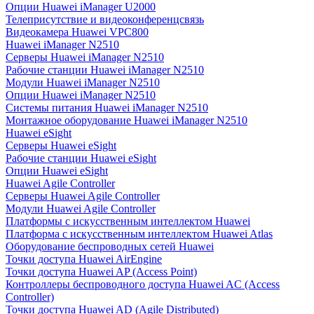
Опции Huawei iManager U2000
Телеприсутствие и видеоконференцсвязь
Видеокамера Huawei VPC800
Huawei iManager N2510
Серверы Huawei iManager N2510
Рабочие станции Huawei iManager N2510
Модули Huawei iManager N2510
Опции Huawei iManager N2510
Системы питания Huawei iManager N2510
Монтажное оборудование Huawei iManager N2510
Huawei eSight
Серверы Huawei eSight
Рабочие станции Huawei eSight
Опции Huawei eSight
Huawei Agile Controller
Серверы Huawei Agile Controller
Модули Huawei Agile Controller
Платформы с искусственным интеллектом Huawei
Платформа с искусственным интеллектом Huawei Atlas
Оборудование беспроводных сетей Huawei
Точки доступа Huawei AirEngine
Точки доступа Huawei AP (Access Point)
Контроллеры беспроводного доступа Huawei AC (Access
Controller)
Точки доступа Huawei AD (Agile Distributed)