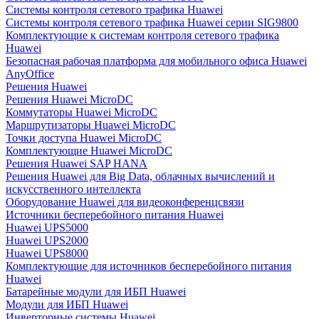
Системы контроля сетевого трафика Huawei
Системы контроля сетевого трафика Huawei серии SIG9800
Комплектующие к системам контроля сетевого трафика
Huawei
Безопасная рабочая платформа для мобильного офиса Huawei
AnyOffice
Решения Huawei
Решения Huawei MicroDC
Коммутаторы Huawei MicroDC
Маршрутизаторы Huawei MicroDC
Точки доступа Huawei MicroDC
Комплектующие Huawei MicroDC
Решения Huawei SAP HANA
Решения Huawei для Big Data, облачных вычислений и
искусственного интеллекта
Оборудование Huawei для видеоконференцсвязи
Источники бесперебойного питания Huawei
Huawei UPS5000
Huawei UPS2000
Huawei UPS8000
Комплектующие для источников бесперебойного питания
Huawei
Батарейные модули для ИБП Huawei
Модули для ИБП Huawei
Инверторные системы Huawei