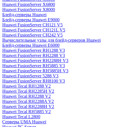
Huawei FusionServer X6800
Huawei FusionServer X8000
Блейд-серверы Huawei
Блейд-серверы Huawei E9000
Huawei FusionServer CH121 V5
Huawei FusionServer CH121L V5
Huawei FusionServer CH242 V5
Вычислительные узлы для блейд-серверов Huawei
Блейд-серверы Huawei E6000
Huawei FusionServer RH1288 V3
Huawei FusionServer RH2288 V3
Huawei FusionServer RH2288H V3
Huawei FusionServer RH5885 V3
Huawei FusionServer RH5885H V3
Huawei FusionServer 5288 V3
Huawei FusionServer RH8100 V3
Huawei Tecal RH1288 V2
Huawei Tecal RH2285H V2
Huawei Tecal RH2288 V2
Huawei Tecal RH2288A V2
Huawei Tecal RH2288H V2
Huawei Tecal RH5885 V2
Huawei Tecal L2800
Серверы UMA Huawei
Huawei PC Server