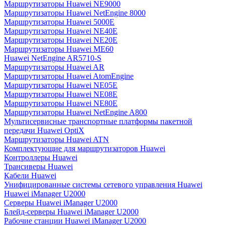
Маршрутизаторы Huawei NE9000
Маршрутизаторы Huawei NetEngine 8000
Маршрутизаторы Huawei 5000E
Маршрутизаторы Huawei NE40E
Маршрутизаторы Huawei NE20E
Маршрутизаторы Huawei ME60
Huawei NetEngine AR5710-S
Маршрутизаторы Huawei AR
Маршрутизаторы Huawei AtomEngine
Маршрутизаторы Huawei NE05E
Маршрутизаторы Huawei NE08E
Маршрутизаторы Huawei NE80E
Маршрутизаторы Huawei NetEngine A800
Мультисервисные транспортные платформы пакетной
передачи Huawei OptiX
Маршрутизаторы Huawei ATN
Комплектующие для маршрутизаторов Huawei
Контроллеры Huawei
Трансиверы Huawei
Кабели Huawei
Унифицированные системы сетевого управления Huawei
Huawei iManager U2000
Серверы Huawei iManager U2000
Блейд-серверы Huawei iManager U2000
Рабочие станции Huawei iManager U2000