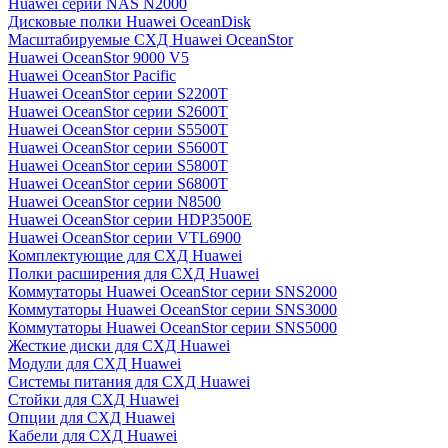
Huawei серии NAS N2000
Дисковые полки Huawei OceanDisk
Масштабируемые СХД Huawei OceanStor
Huawei OceanStor 9000 V5
Huawei OceanStor Pacific
Huawei OceanStor серии S2200T
Huawei OceanStor серии S2600T
Huawei OceanStor серии S5500T
Huawei OceanStor серии S5600T
Huawei OceanStor серии S5800T
Huawei OceanStor серии S6800T
Huawei OceanStor серии N8500
Huawei OceanStor серии HDP3500E
Huawei OceanStor серии VTL6900
Комплектующие для СХД Huawei
Полки расширения для СХД Huawei
Коммутаторы Huawei OceanStor серии SNS2000
Коммутаторы Huawei OceanStor серии SNS3000
Коммутаторы Huawei OceanStor серии SNS5000
Жесткие диски для СХД Huawei
Модули для СХД Huawei
Системы питания для СХД Huawei
Стойки для СХД Huawei
Опции для СХД Huawei
Кабели для СХД Huawei