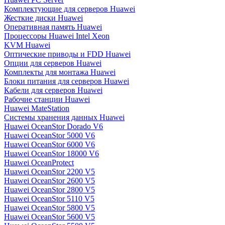
Комплектующие для серверов Huawei
Жесткие диски Huawei
Оперативная память Huawei
Процессоры Huawei Intel Xeon
KVM Huawei
Оптические приводы и FDD Huawei
Опции для серверов Huawei
Комплекты для монтажа Huawei
Блоки питания для серверов Huawei
Кабели для серверов Huawei
Рабочие станции Huawei
Huawei MateStation
Системы хранения данных Huawei
Huawei OceanStor Dorado V6
Huawei OceanStor 5000 V6
Huawei OceanStor 6000 V6
Huawei OceanStor 18000 V6
Huawei OceanProtect
Huawei OceanStor 2200 V5
Huawei OceanStor 2600 V5
Huawei OceanStor 2800 V5
Huawei OceanStor 5110 V5
Huawei OceanStor 5800 V5
Huawei OceanStor 5600 V5