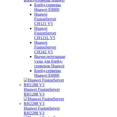
Блейд-серверы Huawei
Блейд-серверы
Huawei E9000
Huawei
FusionServer
CH121 V5
Huawei
FusionServer
CH121L V5
Huawei
FusionServer
CH242 V5
Вычислительные
узлы для блейд-
серверов Huawei
Блейд-серверы
Huawei E6000
Huawei FusionServer
RH1288 V3
Huawei FusionServer
RH2288 V3