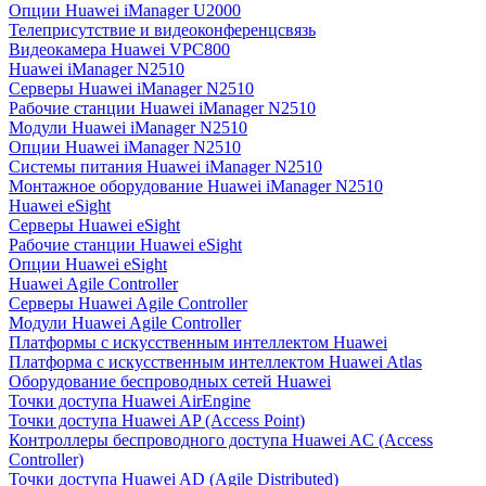
Опции Huawei iManager U2000
Телеприсутствие и видеоконференцсвязь
Видеокамера Huawei VPC800
Huawei iManager N2510
Серверы Huawei iManager N2510
Рабочие станции Huawei iManager N2510
Модули Huawei iManager N2510
Опции Huawei iManager N2510
Системы питания Huawei iManager N2510
Монтажное оборудование Huawei iManager N2510
Huawei eSight
Серверы Huawei eSight
Рабочие станции Huawei eSight
Опции Huawei eSight
Huawei Agile Controller
Серверы Huawei Agile Controller
Модули Huawei Agile Controller
Платформы с искусственным интеллектом Huawei
Платформа с искусственным интеллектом Huawei Atlas
Оборудование беспроводных сетей Huawei
Точки доступа Huawei AirEngine
Точки доступа Huawei AP (Access Point)
Контроллеры беспроводного доступа Huawei AC (Access
Controller)
Точки доступа Huawei AD (Agile Distributed)