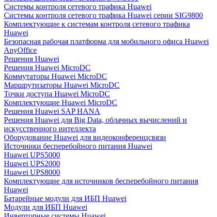
Системы контроля сетевого трафика Huawei
Системы контроля сетевого трафика Huawei серии SIG9800
Комплектующие к системам контроля сетевого трафика
Huawei
Безопасная рабочая платформа для мобильного офиса Huawei
AnyOffice
Решения Huawei
Решения Huawei MicroDC
Коммутаторы Huawei MicroDC
Маршрутизаторы Huawei MicroDC
Точки доступа Huawei MicroDC
Комплектующие Huawei MicroDC
Решения Huawei SAP HANA
Решения Huawei для Big Data, облачных вычислений и
искусственного интеллекта
Оборудование Huawei для видеоконференцсвязи
Источники бесперебойного питания Huawei
Huawei UPS5000
Huawei UPS2000
Huawei UPS8000
Комплектующие для источников бесперебойного питания
Huawei
Батарейные модули для ИБП Huawei
Модули для ИБП Huawei
Инверторные системы Huawei