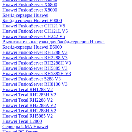
Huawei FusionServer X6800
Huawei FusionServer X8000
Блейд-серверы Huawei
Блейд-серверы Huawei E9000
Huawei FusionServer CH121 V5
Huawei FusionServer CH121L V5
Huawei FusionServer CH242 V5
Вычислительные узлы для блейд-серверов Huawei
Блейд-серверы Huawei E6000
Huawei FusionServer RH1288 V3
Huawei FusionServer RH2288 V3
Huawei FusionServer RH2288H V3
Huawei FusionServer RH5885 V3
Huawei FusionServer RH5885H V3
Huawei FusionServer 5288 V3
Huawei FusionServer RH8100 V3
Huawei Tecal RH1288 V2
Huawei Tecal RH2285H V2
Huawei Tecal RH2288 V2
Huawei Tecal RH2288A V2
Huawei Tecal RH2288H V2
Huawei Tecal RH5885 V2
Huawei Tecal L2800
Серверы UMA Huawei
Huawei PC Server