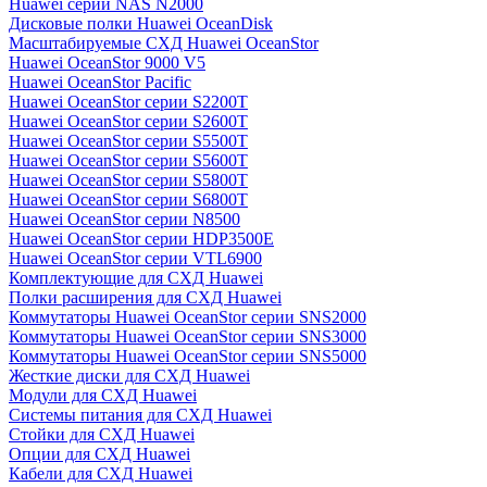
Huawei серии NAS N2000
Дисковые полки Huawei OceanDisk
Масштабируемые СХД Huawei OceanStor
Huawei OceanStor 9000 V5
Huawei OceanStor Pacific
Huawei OceanStor серии S2200T
Huawei OceanStor серии S2600T
Huawei OceanStor серии S5500T
Huawei OceanStor серии S5600T
Huawei OceanStor серии S5800T
Huawei OceanStor серии S6800T
Huawei OceanStor серии N8500
Huawei OceanStor серии HDP3500E
Huawei OceanStor серии VTL6900
Комплектующие для СХД Huawei
Полки расширения для СХД Huawei
Коммутаторы Huawei OceanStor серии SNS2000
Коммутаторы Huawei OceanStor серии SNS3000
Коммутаторы Huawei OceanStor серии SNS5000
Жесткие диски для СХД Huawei
Модули для СХД Huawei
Системы питания для СХД Huawei
Стойки для СХД Huawei
Опции для СХД Huawei
Кабели для СХД Huawei