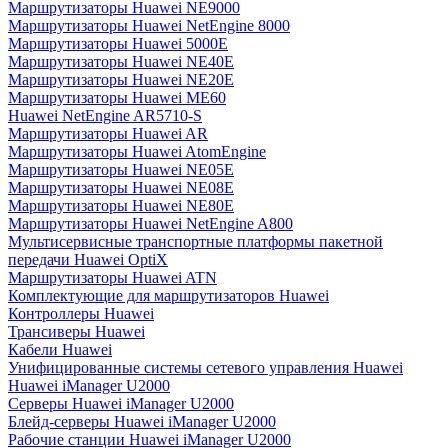
Маршрутизаторы Huawei NE9000
Маршрутизаторы Huawei NetEngine 8000
Маршрутизаторы Huawei 5000E
Маршрутизаторы Huawei NE40E
Маршрутизаторы Huawei NE20E
Маршрутизаторы Huawei ME60
Huawei NetEngine AR5710-S
Маршрутизаторы Huawei AR
Маршрутизаторы Huawei AtomEngine
Маршрутизаторы Huawei NE05E
Маршрутизаторы Huawei NE08E
Маршрутизаторы Huawei NE80E
Маршрутизаторы Huawei NetEngine A800
Мультисервисные транспортные платформы пакетной
передачи Huawei OptiX
Маршрутизаторы Huawei ATN
Комплектующие для маршрутизаторов Huawei
Контроллеры Huawei
Трансиверы Huawei
Кабели Huawei
Унифицированные системы сетевого управления Huawei
Huawei iManager U2000
Серверы Huawei iManager U2000
Блейд-серверы Huawei iManager U2000
Рабочие станции Huawei iManager U2000