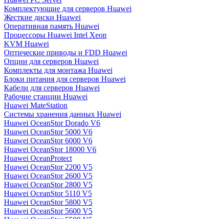
Комплектующие для серверов Huawei
Жесткие диски Huawei
Оперативная память Huawei
Процессоры Huawei Intel Xeon
KVM Huawei
Оптические приводы и FDD Huawei
Опции для серверов Huawei
Комплекты для монтажа Huawei
Блоки питания для серверов Huawei
Кабели для серверов Huawei
Рабочие станции Huawei
Huawei MateStation
Системы хранения данных Huawei
Huawei OceanStor Dorado V6
Huawei OceanStor 5000 V6
Huawei OceanStor 6000 V6
Huawei OceanStor 18000 V6
Huawei OceanProtect
Huawei OceanStor 2200 V5
Huawei OceanStor 2600 V5
Huawei OceanStor 2800 V5
Huawei OceanStor 5110 V5
Huawei OceanStor 5800 V5
Huawei OceanStor 5600 V5