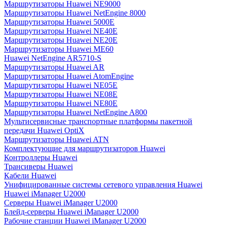
Маршрутизаторы Huawei NE9000
Маршрутизаторы Huawei NetEngine 8000
Маршрутизаторы Huawei 5000E
Маршрутизаторы Huawei NE40E
Маршрутизаторы Huawei NE20E
Маршрутизаторы Huawei ME60
Huawei NetEngine AR5710-S
Маршрутизаторы Huawei AR
Маршрутизаторы Huawei AtomEngine
Маршрутизаторы Huawei NE05E
Маршрутизаторы Huawei NE08E
Маршрутизаторы Huawei NE80E
Маршрутизаторы Huawei NetEngine A800
Мультисервисные транспортные платформы пакетной
передачи Huawei OptiX
Маршрутизаторы Huawei ATN
Комплектующие для маршрутизаторов Huawei
Контроллеры Huawei
Трансиверы Huawei
Кабели Huawei
Унифицированные системы сетевого управления Huawei
Huawei iManager U2000
Серверы Huawei iManager U2000
Блейд-серверы Huawei iManager U2000
Рабочие станции Huawei iManager U2000