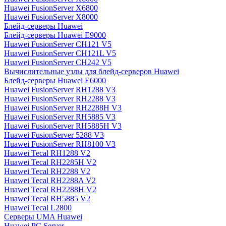
Huawei FusionServer X6800
Huawei FusionServer X8000
Блейд-серверы Huawei
Блейд-серверы Huawei E9000
Huawei FusionServer CH121 V5
Huawei FusionServer CH121L V5
Huawei FusionServer CH242 V5
Вычислительные узлы для блейд-серверов Huawei
Блейд-серверы Huawei E6000
Huawei FusionServer RH1288 V3
Huawei FusionServer RH2288 V3
Huawei FusionServer RH2288H V3
Huawei FusionServer RH5885 V3
Huawei FusionServer RH5885H V3
Huawei FusionServer 5288 V3
Huawei FusionServer RH8100 V3
Huawei Tecal RH1288 V2
Huawei Tecal RH2285H V2
Huawei Tecal RH2288 V2
Huawei Tecal RH2288A V2
Huawei Tecal RH2288H V2
Huawei Tecal RH5885 V2
Huawei Tecal L2800
Серверы UMA Huawei
Huawei PC Server