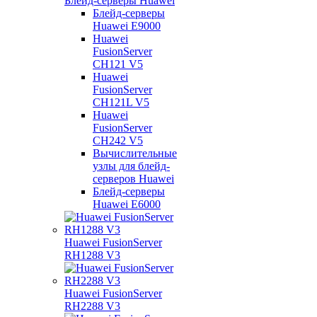
Блейд-серверы Huawei
Блейд-серверы
Huawei E9000
Huawei
FusionServer
CH121 V5
Huawei
FusionServer
CH121L V5
Huawei
FusionServer
CH242 V5
Вычислительные
узлы для блейд-
серверов Huawei
Блейд-серверы
Huawei E6000
Huawei FusionServer
RH1288 V3
Huawei FusionServer
RH2288 V3