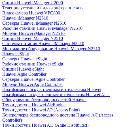
Опции Huawei iManager U2000
Телеприсутствие и видеоконференцсвязь
Видеокамера Huawei VPC800
Huawei iManager N2510
Серверы Huawei iManager N2510
Рабочие станции Huawei iManager N2510
Модули Huawei iManager N2510
Опции Huawei iManager N2510
Системы питания Huawei iManager N2510
Монтажное оборудование Huawei iManager N2510
Huawei eSight
Серверы Huawei eSight
Рабочие станции Huawei eSight
Опции Huawei eSight
Huawei Agile Controller
Серверы Huawei Agile Controller
Модули Huawei Agile Controller
Платформы с искусственным интеллектом Huawei
Платформа с искусственным интеллектом Huawei Atlas
Оборудование беспроводных сетей Huawei
Точки доступа Huawei AirEngine
Точки доступа Huawei AP (Access Point)
Контроллеры беспроводного доступа Huawei AC (Access
Controller)
Точки доступа Huawei AD (Agile Distributed)