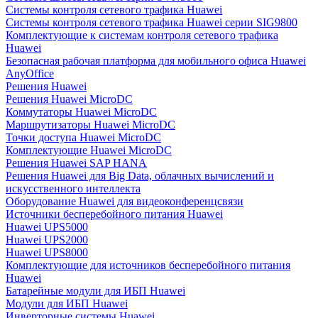
Системы контроля сетевого трафика Huawei
Системы контроля сетевого трафика Huawei серии SIG9800
Комплектующие к системам контроля сетевого трафика
Huawei
Безопасная рабочая платформа для мобильного офиса Huawei
AnyOffice
Решения Huawei
Решения Huawei MicroDC
Коммутаторы Huawei MicroDC
Маршрутизаторы Huawei MicroDC
Точки доступа Huawei MicroDC
Комплектующие Huawei MicroDC
Решения Huawei SAP HANA
Решения Huawei для Big Data, облачных вычислений и
искусственного интеллекта
Оборудование Huawei для видеоконференцсвязи
Источники бесперебойного питания Huawei
Huawei UPS5000
Huawei UPS2000
Huawei UPS8000
Комплектующие для источников бесперебойного питания
Huawei
Батарейные модули для ИБП Huawei
Модули для ИБП Huawei
Инверторные системы Huawei