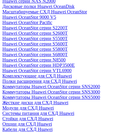
Huawei серии NAS N2000
Дисковые полки Huawei OceanDisk
Масштабируемые СХД Huawei OceanStor
Huawei OceanStor 9000 V5
Huawei OceanStor Pacific
Huawei OceanStor серии S2200T
Huawei OceanStor серии S2600T
Huawei OceanStor серии S5500T
Huawei OceanStor серии S5600T
Huawei OceanStor серии S5800T
Huawei OceanStor серии S6800T
Huawei OceanStor серии N8500
Huawei OceanStor серии HDP3500E
Huawei OceanStor серии VTL6900
Комплектующие для СХД Huawei
Полки расширения для СХД Huawei
Коммутаторы Huawei OceanStor серии SNS2000
Коммутаторы Huawei OceanStor серии SNS3000
Коммутаторы Huawei OceanStor серии SNS5000
Жесткие диски для СХД Huawei
Модули для СХД Huawei
Системы питания для СХД Huawei
Стойки для СХД Huawei
Опции для СХД Huawei
Кабели для СХД Huawei