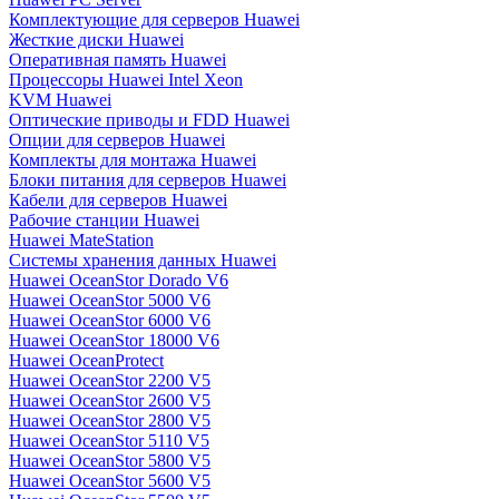
Комплектующие для серверов Huawei
Жесткие диски Huawei
Оперативная память Huawei
Процессоры Huawei Intel Xeon
KVM Huawei
Оптические приводы и FDD Huawei
Опции для серверов Huawei
Комплекты для монтажа Huawei
Блоки питания для серверов Huawei
Кабели для серверов Huawei
Рабочие станции Huawei
Huawei MateStation
Системы хранения данных Huawei
Huawei OceanStor Dorado V6
Huawei OceanStor 5000 V6
Huawei OceanStor 6000 V6
Huawei OceanStor 18000 V6
Huawei OceanProtect
Huawei OceanStor 2200 V5
Huawei OceanStor 2600 V5
Huawei OceanStor 2800 V5
Huawei OceanStor 5110 V5
Huawei OceanStor 5800 V5
Huawei OceanStor 5600 V5