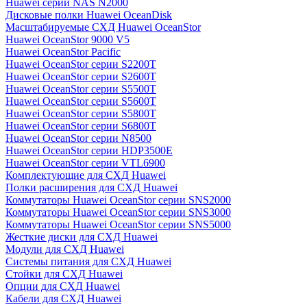
Huawei серии NAS N2000
Дисковые полки Huawei OceanDisk
Масштабируемые СХД Huawei OceanStor
Huawei OceanStor 9000 V5
Huawei OceanStor Pacific
Huawei OceanStor серии S2200T
Huawei OceanStor серии S2600T
Huawei OceanStor серии S5500T
Huawei OceanStor серии S5600T
Huawei OceanStor серии S5800T
Huawei OceanStor серии S6800T
Huawei OceanStor серии N8500
Huawei OceanStor серии HDP3500E
Huawei OceanStor серии VTL6900
Комплектующие для СХД Huawei
Полки расширения для СХД Huawei
Коммутаторы Huawei OceanStor серии SNS2000
Коммутаторы Huawei OceanStor серии SNS3000
Коммутаторы Huawei OceanStor серии SNS5000
Жесткие диски для СХД Huawei
Модули для СХД Huawei
Системы питания для СХД Huawei
Стойки для СХД Huawei
Опции для СХД Huawei
Кабели для СХД Huawei