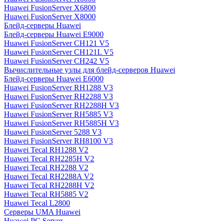
Huawei FusionServer X6800
Huawei FusionServer X8000
Блейд-серверы Huawei
Блейд-серверы Huawei E9000
Huawei FusionServer CH121 V5
Huawei FusionServer CH121L V5
Huawei FusionServer CH242 V5
Вычислительные узлы для блейд-серверов Huawei
Блейд-серверы Huawei E6000
Huawei FusionServer RH1288 V3
Huawei FusionServer RH2288 V3
Huawei FusionServer RH2288H V3
Huawei FusionServer RH5885 V3
Huawei FusionServer RH5885H V3
Huawei FusionServer 5288 V3
Huawei FusionServer RH8100 V3
Huawei Tecal RH1288 V2
Huawei Tecal RH2285H V2
Huawei Tecal RH2288 V2
Huawei Tecal RH2288A V2
Huawei Tecal RH2288H V2
Huawei Tecal RH5885 V2
Huawei Tecal L2800
Серверы UMA Huawei
Huawei PC Server