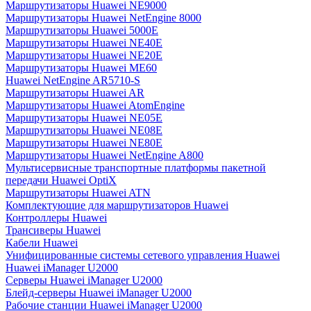
Маршрутизаторы Huawei NE9000
Маршрутизаторы Huawei NetEngine 8000
Маршрутизаторы Huawei 5000E
Маршрутизаторы Huawei NE40E
Маршрутизаторы Huawei NE20E
Маршрутизаторы Huawei ME60
Huawei NetEngine AR5710-S
Маршрутизаторы Huawei AR
Маршрутизаторы Huawei AtomEngine
Маршрутизаторы Huawei NE05E
Маршрутизаторы Huawei NE08E
Маршрутизаторы Huawei NE80E
Маршрутизаторы Huawei NetEngine A800
Мультисервисные транспортные платформы пакетной
передачи Huawei OptiX
Маршрутизаторы Huawei ATN
Комплектующие для маршрутизаторов Huawei
Контроллеры Huawei
Трансиверы Huawei
Кабели Huawei
Унифицированные системы сетевого управления Huawei
Huawei iManager U2000
Серверы Huawei iManager U2000
Блейд-серверы Huawei iManager U2000
Рабочие станции Huawei iManager U2000