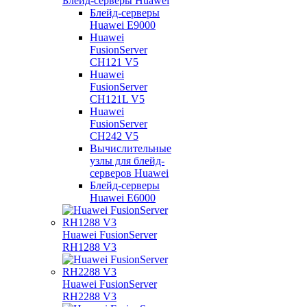
Блейд-серверы Huawei
Блейд-серверы
Huawei E9000
Huawei
FusionServer
CH121 V5
Huawei
FusionServer
CH121L V5
Huawei
FusionServer
CH242 V5
Вычислительные
узлы для блейд-
серверов Huawei
Блейд-серверы
Huawei E6000
Huawei FusionServer
RH1288 V3
Huawei FusionServer
RH2288 V3