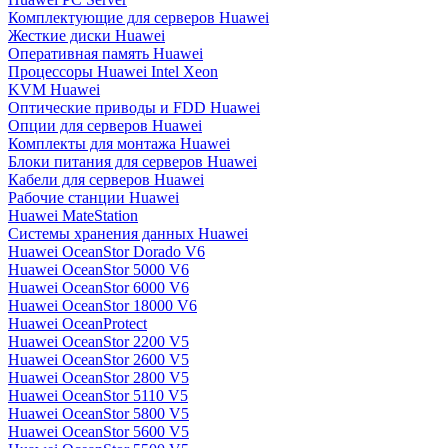
Комплектующие для серверов Huawei
Жесткие диски Huawei
Оперативная память Huawei
Процессоры Huawei Intel Xeon
KVM Huawei
Оптические приводы и FDD Huawei
Опции для серверов Huawei
Комплекты для монтажа Huawei
Блоки питания для серверов Huawei
Кабели для серверов Huawei
Рабочие станции Huawei
Huawei MateStation
Системы хранения данных Huawei
Huawei OceanStor Dorado V6
Huawei OceanStor 5000 V6
Huawei OceanStor 6000 V6
Huawei OceanStor 18000 V6
Huawei OceanProtect
Huawei OceanStor 2200 V5
Huawei OceanStor 2600 V5
Huawei OceanStor 2800 V5
Huawei OceanStor 5110 V5
Huawei OceanStor 5800 V5
Huawei OceanStor 5600 V5