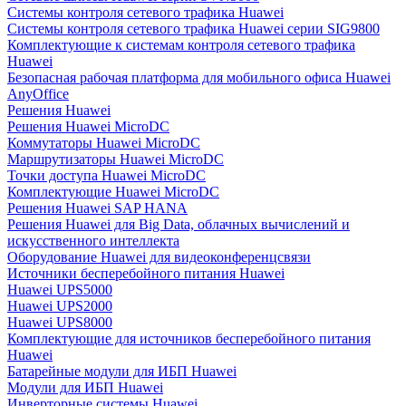
Системы контроля сетевого трафика Huawei
Системы контроля сетевого трафика Huawei серии SIG9800
Комплектующие к системам контроля сетевого трафика
Huawei
Безопасная рабочая платформа для мобильного офиса Huawei
AnyOffice
Решения Huawei
Решения Huawei MicroDC
Коммутаторы Huawei MicroDC
Маршрутизаторы Huawei MicroDC
Точки доступа Huawei MicroDC
Комплектующие Huawei MicroDC
Решения Huawei SAP HANA
Решения Huawei для Big Data, облачных вычислений и
искусственного интеллекта
Оборудование Huawei для видеоконференцсвязи
Источники бесперебойного питания Huawei
Huawei UPS5000
Huawei UPS2000
Huawei UPS8000
Комплектующие для источников бесперебойного питания
Huawei
Батарейные модули для ИБП Huawei
Модули для ИБП Huawei
Инверторные системы Huawei