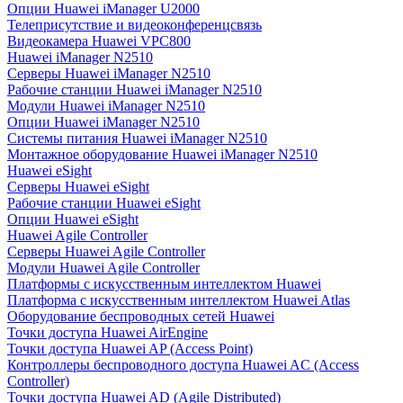
Опции Huawei iManager U2000
Телеприсутствие и видеоконференцсвязь
Видеокамера Huawei VPC800
Huawei iManager N2510
Серверы Huawei iManager N2510
Рабочие станции Huawei iManager N2510
Модули Huawei iManager N2510
Опции Huawei iManager N2510
Системы питания Huawei iManager N2510
Монтажное оборудование Huawei iManager N2510
Huawei eSight
Серверы Huawei eSight
Рабочие станции Huawei eSight
Опции Huawei eSight
Huawei Agile Controller
Серверы Huawei Agile Controller
Модули Huawei Agile Controller
Платформы с искусственным интеллектом Huawei
Платформа с искусственным интеллектом Huawei Atlas
Оборудование беспроводных сетей Huawei
Точки доступа Huawei AirEngine
Точки доступа Huawei AP (Access Point)
Контроллеры беспроводного доступа Huawei AC (Access
Controller)
Точки доступа Huawei AD (Agile Distributed)