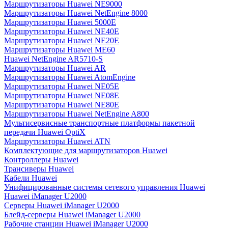
Маршрутизаторы Huawei NE9000
Маршрутизаторы Huawei NetEngine 8000
Маршрутизаторы Huawei 5000E
Маршрутизаторы Huawei NE40E
Маршрутизаторы Huawei NE20E
Маршрутизаторы Huawei ME60
Huawei NetEngine AR5710-S
Маршрутизаторы Huawei AR
Маршрутизаторы Huawei AtomEngine
Маршрутизаторы Huawei NE05E
Маршрутизаторы Huawei NE08E
Маршрутизаторы Huawei NE80E
Маршрутизаторы Huawei NetEngine A800
Мультисервисные транспортные платформы пакетной
передачи Huawei OptiX
Маршрутизаторы Huawei ATN
Комплектующие для маршрутизаторов Huawei
Контроллеры Huawei
Трансиверы Huawei
Кабели Huawei
Унифицированные системы сетевого управления Huawei
Huawei iManager U2000
Серверы Huawei iManager U2000
Блейд-серверы Huawei iManager U2000
Рабочие станции Huawei iManager U2000