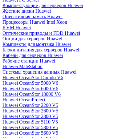
Комплектующие для серверов Huawei
Жесткие диски Huawei
Оперативная память Huawei
Процессоры Huawei Intel Xeon
KVM Huawei
Оптические приводы и FDD Huawei
Опции для серверов Huawei
Комплекты для монтажа Huawei
Блоки питания для серверов Huawei
Кабели для серверов Huawei
Рабочие станции Huawei
Huawei MateStation
Системы хранения данных Huawei
Huawei OceanStor Dorado V6
Huawei OceanStor 5000 V6
Huawei OceanStor 6000 V6
Huawei OceanStor 18000 V6
Huawei OceanProtect
Huawei OceanStor 2200 V5
Huawei OceanStor 2600 V5
Huawei OceanStor 2800 V5
Huawei OceanStor 5110 V5
Huawei OceanStor 5800 V5
Huawei OceanStor 5600 V5