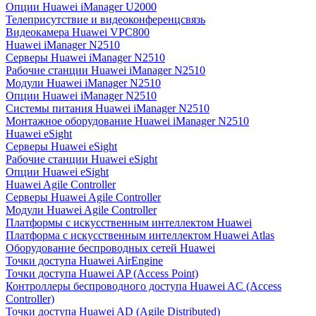
Опции Huawei iManager U2000
Телеприсутствие и видеоконференцсвязь
Видеокамера Huawei VPC800
Huawei iManager N2510
Серверы Huawei iManager N2510
Рабочие станции Huawei iManager N2510
Модули Huawei iManager N2510
Опции Huawei iManager N2510
Системы питания Huawei iManager N2510
Монтажное оборудование Huawei iManager N2510
Huawei eSight
Серверы Huawei eSight
Рабочие станции Huawei eSight
Опции Huawei eSight
Huawei Agile Controller
Серверы Huawei Agile Controller
Модули Huawei Agile Controller
Платформы с искусственным интеллектом Huawei
Платформа с искусственным интеллектом Huawei Atlas
Оборудование беспроводных сетей Huawei
Точки доступа Huawei AirEngine
Точки доступа Huawei AP (Access Point)
Контроллеры беспроводного доступа Huawei AC (Access
Controller)
Точки доступа Huawei AD (Agile Distributed)