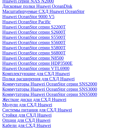
Huawei серии NAS N2000
Дисковые полки Huawei OceanDisk
Масштабируемые СХД Huawei OceanStor
Huawei OceanStor 9000 V5
Huawei OceanStor Pacific
Huawei OceanStor серии S2200T
Huawei OceanStor серии S2600T
Huawei OceanStor серии S5500T
Huawei OceanStor серии S5600T
Huawei OceanStor серии S5800T
Huawei OceanStor серии S6800T
Huawei OceanStor серии N8500
Huawei OceanStor серии HDP3500E
Huawei OceanStor серии VTL6900
Комплектующие для СХД Huawei
Полки расширения для СХД Huawei
Коммутаторы Huawei OceanStor серии SNS2000
Коммутаторы Huawei OceanStor серии SNS3000
Коммутаторы Huawei OceanStor серии SNS5000
Жесткие диски для СХД Huawei
Модули для СХД Huawei
Системы питания для СХД Huawei
Стойки для СХД Huawei
Опции для СХД Huawei
Кабели для СХД Huawei