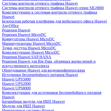
Системы контроля сетевого трафика Huawei
Системы контроля сетевого трафика Huawei серии SIG9800
Комплектующие к системам контроля сетевого трафика
Huawei
Безопасная рабочая платформа для мобильного офиса Huawei
AnyOffice
Решения Huawei
Решения Huawei MicroDC
Коммутаторы Huawei MicroDC
Маршрутизаторы Huawei MicroDC
Точки доступа Huawei MicroDC
Комплектующие Huawei MicroDC
Решения Huawei SAP HANA
Решения Huawei для Big Data, облачных вычислений и
искусственного интеллекта
Оборудование Huawei для видеоконференцсвязи
Источники бесперебойного питания Huawei
Huawei UPS5000
Huawei UPS2000
Huawei UPS8000
Комплектующие для источников бесперебойного питания
Huawei
Батарейные модули для ИБП Huawei
Модули для ИБП Huawei
Инверторные системы Huawei