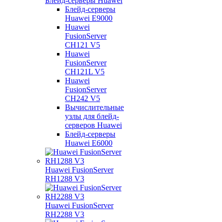
Блейд-серверы Huawei
Блейд-серверы
Huawei E9000
Huawei
FusionServer
CH121 V5
Huawei
FusionServer
CH121L V5
Huawei
FusionServer
CH242 V5
Вычислительные
узлы для блейд-
серверов Huawei
Блейд-серверы
Huawei E6000
Huawei FusionServer
RH1288 V3
Huawei FusionServer
RH2288 V3