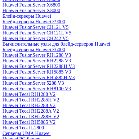
Huawei FusionServer X6800
Huawei FusionServer X8000
Блейд-серверы Huawei
Блейд-серверы Huawei E9000
Huawei FusionServer CH121 V5
Huawei FusionServer CH121L V5
Huawei FusionServer CH242 V5
Вычислительные узлы для блейд-серверов Huawei
Блейд-серверы Huawei E6000
Huawei FusionServer RH1288 V3
Huawei FusionServer RH2288 V3
Huawei FusionServer RH2288H V3
Huawei FusionServer RH5885 V3
Huawei FusionServer RH5885H V3
Huawei FusionServer 5288 V3
Huawei FusionServer RH8100 V3
Huawei Tecal RH1288 V2
Huawei Tecal RH2285H V2
Huawei Tecal RH2288 V2
Huawei Tecal RH2288A V2
Huawei Tecal RH2288H V2
Huawei Tecal RH5885 V2
Huawei Tecal L2800
Серверы UMA Huawei
Huawei PC Server