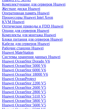
Комплектующие для серверов Huawei
Жесткие диски Huawei
Оперативная память Huawei
Процессоры Huawei Intel Xeon
KVM Huawei
Оптические приводы и FDD Huawei
Опции для серверов Huawei
Комплекты для монтажа Huawei
Блоки питания для серверов Huawei
Кабели для серверов Huawei
Рабочие станции Huawei
Huawei MateStation
Системы хранения данных Huawei
Huawei OceanStor Dorado V6
Huawei OceanStor 5000 V6
Huawei OceanStor 6000 V6
Huawei OceanStor 18000 V6
Huawei OceanProtect
Huawei OceanStor 2200 V5
Huawei OceanStor 2600 V5
Huawei OceanStor 2800 V5
Huawei OceanStor 5110 V5
Huawei OceanStor 5800 V5
Huawei OceanStor 5600 V5