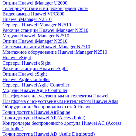
Опции Huawei iManager U2000
Телеприсутствие и видеоконференцсвязь
Видеокамера Huawei VPC800
Huawei iManager N2510
Серверы Huawei iManager N2510
Рабочие станции Huawei iManager N2510
Модули Huawei iManager N2510
Опции Huawei iManager N2510
Системы питания Huawei iManager N2510
Монтажное оборудование Huawei iManager N2510
Huawei eSight
Серверы Huawei eSight
Рабочие станции Huawei eSight
Опции Huawei eSight
Huawei Agile Controller
Серверы Huawei Agile Controller
Модули Huawei Agile Controller
Платформы с искусственным интеллектом Huawei
Платформа с искусственным интеллектом Huawei Atlas
Оборудование беспроводных сетей Huawei
Точки доступа Huawei AirEngine
Точки доступа Huawei AP (Access Point)
Контроллеры беспроводного доступа Huawei AC (Access
Controller)
Точки доступа Huawei AD (Agile Distributed)