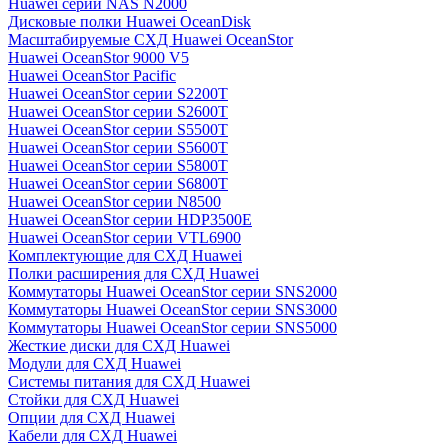
Huawei серии NAS N2000
Дисковые полки Huawei OceanDisk
Масштабируемые СХД Huawei OceanStor
Huawei OceanStor 9000 V5
Huawei OceanStor Pacific
Huawei OceanStor серии S2200T
Huawei OceanStor серии S2600T
Huawei OceanStor серии S5500T
Huawei OceanStor серии S5600T
Huawei OceanStor серии S5800T
Huawei OceanStor серии S6800T
Huawei OceanStor серии N8500
Huawei OceanStor серии HDP3500E
Huawei OceanStor серии VTL6900
Комплектующие для СХД Huawei
Полки расширения для СХД Huawei
Коммутаторы Huawei OceanStor серии SNS2000
Коммутаторы Huawei OceanStor серии SNS3000
Коммутаторы Huawei OceanStor серии SNS5000
Жесткие диски для СХД Huawei
Модули для СХД Huawei
Системы питания для СХД Huawei
Стойки для СХД Huawei
Опции для СХД Huawei
Кабели для СХД Huawei