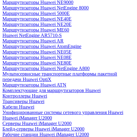
Маршрутизаторы Huawei NE9000
Маршрутизаторы Huawei NetEngine 8000
Маршрутизаторы Huawei 5000E
Маршрутизаторы Huawei NE40E
Маршрутизаторы Huawei NE20E
Маршрутизаторы Huawei ME60
Huawei NetEngine AR5710-S
Маршрутизаторы Huawei AR
Маршрутизаторы Huawei AtomEngine
Маршрутизаторы Huawei NE05E
Маршрутизаторы Huawei NE08E
Маршрутизаторы Huawei NE80E
Маршрутизаторы Huawei NetEngine A800
Мультисервисные транспортные платформы пакетной
передачи Huawei OptiX
Маршрутизаторы Huawei ATN
Комплектующие для маршрутизаторов Huawei
Контроллеры Huawei
Трансиверы Huawei
Кабели Huawei
Унифицированные системы сетевого управления Huawei
Huawei iManager U2000
Серверы Huawei iManager U2000
Блейд-серверы Huawei iManager U2000
Рабочие станции Huawei iManager U2000