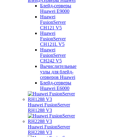
Блейд-серверы Huawei
Блейд-серверы
Huawei E9000
Huawei
FusionServer
CH121 V5
Huawei
FusionServer
CH121L V5
Huawei
FusionServer
CH242 V5
Вычислительные
узлы для блейд-
серверов Huawei
Блейд-серверы
Huawei E6000
Huawei FusionServer
RH1288 V3
Huawei FusionServer
RH2288 V3