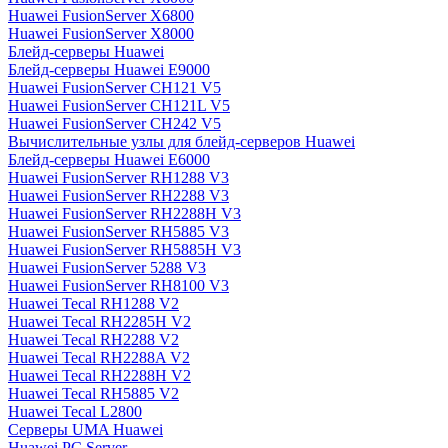
Huawei FusionServer X6800
Huawei FusionServer X8000
Блейд-серверы Huawei
Блейд-серверы Huawei E9000
Huawei FusionServer CH121 V5
Huawei FusionServer CH121L V5
Huawei FusionServer CH242 V5
Вычислительные узлы для блейд-серверов Huawei
Блейд-серверы Huawei E6000
Huawei FusionServer RH1288 V3
Huawei FusionServer RH2288 V3
Huawei FusionServer RH2288H V3
Huawei FusionServer RH5885 V3
Huawei FusionServer RH5885H V3
Huawei FusionServer 5288 V3
Huawei FusionServer RH8100 V3
Huawei Tecal RH1288 V2
Huawei Tecal RH2285H V2
Huawei Tecal RH2288 V2
Huawei Tecal RH2288A V2
Huawei Tecal RH2288H V2
Huawei Tecal RH5885 V2
Huawei Tecal L2800
Серверы UMA Huawei
Huawei PC Server