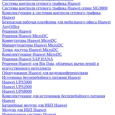
Системы контроля сетевого трафика Huawei
Системы контроля сетевого трафика Huawei серии SIG9800
Комплектующие к системам контроля сетевого трафика
Huawei
Безопасная рабочая платформа для мобильного офиса Huawei
AnyOffice
Решения Huawei
Решения Huawei MicroDC
Коммутаторы Huawei MicroDC
Маршрутизаторы Huawei MicroDC
Точки доступа Huawei MicroDC
Комплектующие Huawei MicroDC
Решения Huawei SAP HANA
Решения Huawei для Big Data, облачных вычислений и
искусственного интеллекта
Оборудование Huawei для видеоконференцсвязи
Источники бесперебойного питания Huawei
Huawei UPS5000
Huawei UPS2000
Huawei UPS8000
Комплектующие для источников бесперебойного питания
Huawei
Батарейные модули для ИБП Huawei
Модули для ИБП Huawei
Инверторные системы Huawei