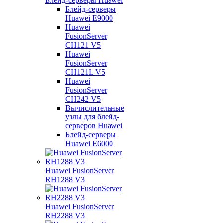
Блейд-серверы Huawei
Блейд-серверы
Huawei E9000
Huawei
FusionServer
CH121 V5
Huawei
FusionServer
CH121L V5
Huawei
FusionServer
CH242 V5
Вычислительные
узлы для блейд-
серверов Huawei
Блейд-серверы
Huawei E6000
Huawei FusionServer
RH1288 V3
Huawei FusionServer
RH2288 V3