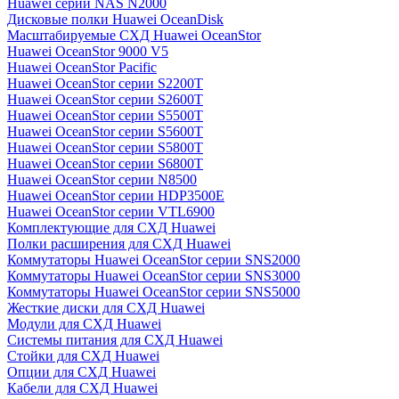
Huawei серии NAS N2000
Дисковые полки Huawei OceanDisk
Масштабируемые СХД Huawei OceanStor
Huawei OceanStor 9000 V5
Huawei OceanStor Pacific
Huawei OceanStor серии S2200T
Huawei OceanStor серии S2600T
Huawei OceanStor серии S5500T
Huawei OceanStor серии S5600T
Huawei OceanStor серии S5800T
Huawei OceanStor серии S6800T
Huawei OceanStor серии N8500
Huawei OceanStor серии HDP3500E
Huawei OceanStor серии VTL6900
Комплектующие для СХД Huawei
Полки расширения для СХД Huawei
Коммутаторы Huawei OceanStor серии SNS2000
Коммутаторы Huawei OceanStor серии SNS3000
Коммутаторы Huawei OceanStor серии SNS5000
Жесткие диски для СХД Huawei
Модули для СХД Huawei
Системы питания для СХД Huawei
Стойки для СХД Huawei
Опции для СХД Huawei
Кабели для СХД Huawei