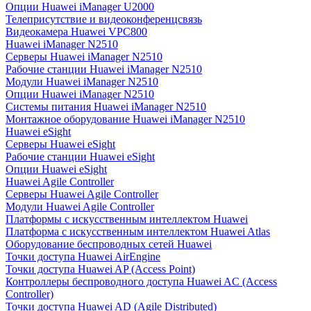
Опции Huawei iManager U2000
Телеприсутствие и видеоконференцсвязь
Видеокамера Huawei VPC800
Huawei iManager N2510
Серверы Huawei iManager N2510
Рабочие станции Huawei iManager N2510
Модули Huawei iManager N2510
Опции Huawei iManager N2510
Системы питания Huawei iManager N2510
Монтажное оборудование Huawei iManager N2510
Huawei eSight
Серверы Huawei eSight
Рабочие станции Huawei eSight
Опции Huawei eSight
Huawei Agile Controller
Серверы Huawei Agile Controller
Модули Huawei Agile Controller
Платформы с искусственным интеллектом Huawei
Платформа с искусственным интеллектом Huawei Atlas
Оборудование беспроводных сетей Huawei
Точки доступа Huawei AirEngine
Точки доступа Huawei AP (Access Point)
Контроллеры беспроводного доступа Huawei AC (Access
Controller)
Точки доступа Huawei AD (Agile Distributed)