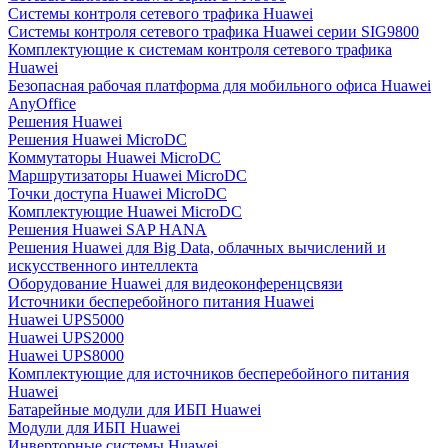
Системы контроля сетевого трафика Huawei
Системы контроля сетевого трафика Huawei серии SIG9800
Комплектующие к системам контроля сетевого трафика
Huawei
Безопасная рабочая платформа для мобильного офиса Huawei
AnyOffice
Решения Huawei
Решения Huawei MicroDC
Коммутаторы Huawei MicroDC
Маршрутизаторы Huawei MicroDC
Точки доступа Huawei MicroDC
Комплектующие Huawei MicroDC
Решения Huawei SAP HANA
Решения Huawei для Big Data, облачных вычислений и
искусственного интеллекта
Оборудование Huawei для видеоконференцсвязи
Источники бесперебойного питания Huawei
Huawei UPS5000
Huawei UPS2000
Huawei UPS8000
Комплектующие для источников бесперебойного питания
Huawei
Батарейные модули для ИБП Huawei
Модули для ИБП Huawei
Инверторные системы Huawei