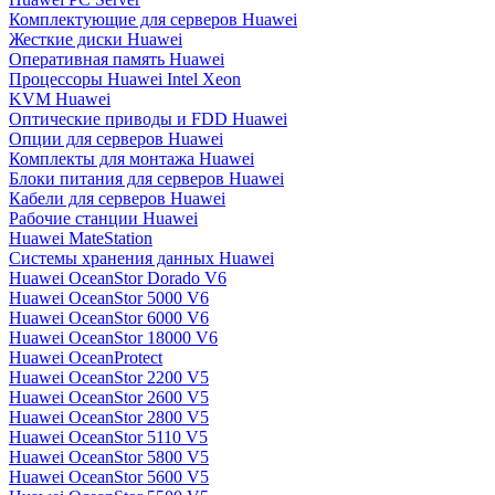
Комплектующие для серверов Huawei
Жесткие диски Huawei
Оперативная память Huawei
Процессоры Huawei Intel Xeon
KVM Huawei
Оптические приводы и FDD Huawei
Опции для серверов Huawei
Комплекты для монтажа Huawei
Блоки питания для серверов Huawei
Кабели для серверов Huawei
Рабочие станции Huawei
Huawei MateStation
Системы хранения данных Huawei
Huawei OceanStor Dorado V6
Huawei OceanStor 5000 V6
Huawei OceanStor 6000 V6
Huawei OceanStor 18000 V6
Huawei OceanProtect
Huawei OceanStor 2200 V5
Huawei OceanStor 2600 V5
Huawei OceanStor 2800 V5
Huawei OceanStor 5110 V5
Huawei OceanStor 5800 V5
Huawei OceanStor 5600 V5