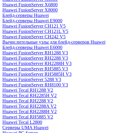
Huawei FusionServer X6800
Huawei FusionServer X8000
Блейд-серверы Huawei
Блейд-серверы Huawei E9000
Huawei FusionServer CH121 V5
Huawei FusionServer CH121L V5
Huawei FusionServer CH242 V5
Вычислительные узлы для блейд-серверов Huawei
Блейд-серверы Huawei E6000
Huawei FusionServer RH1288 V3
Huawei FusionServer RH2288 V3
Huawei FusionServer RH2288H V3
Huawei FusionServer RH5885 V3
Huawei FusionServer RH5885H V3
Huawei FusionServer 5288 V3
Huawei FusionServer RH8100 V3
Huawei Tecal RH1288 V2
Huawei Tecal RH2285H V2
Huawei Tecal RH2288 V2
Huawei Tecal RH2288A V2
Huawei Tecal RH2288H V2
Huawei Tecal RH5885 V2
Huawei Tecal L2800
Серверы UMA Huawei
Huawei PC Server