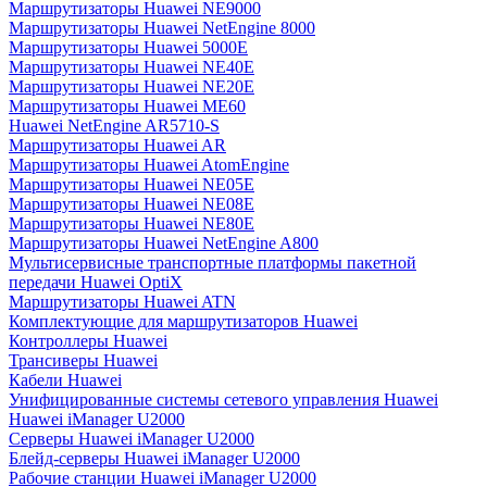
Маршрутизаторы Huawei NE9000
Маршрутизаторы Huawei NetEngine 8000
Маршрутизаторы Huawei 5000E
Маршрутизаторы Huawei NE40E
Маршрутизаторы Huawei NE20E
Маршрутизаторы Huawei ME60
Huawei NetEngine AR5710-S
Маршрутизаторы Huawei AR
Маршрутизаторы Huawei AtomEngine
Маршрутизаторы Huawei NE05E
Маршрутизаторы Huawei NE08E
Маршрутизаторы Huawei NE80E
Маршрутизаторы Huawei NetEngine A800
Мультисервисные транспортные платформы пакетной
передачи Huawei OptiX
Маршрутизаторы Huawei ATN
Комплектующие для маршрутизаторов Huawei
Контроллеры Huawei
Трансиверы Huawei
Кабели Huawei
Унифицированные системы сетевого управления Huawei
Huawei iManager U2000
Серверы Huawei iManager U2000
Блейд-серверы Huawei iManager U2000
Рабочие станции Huawei iManager U2000