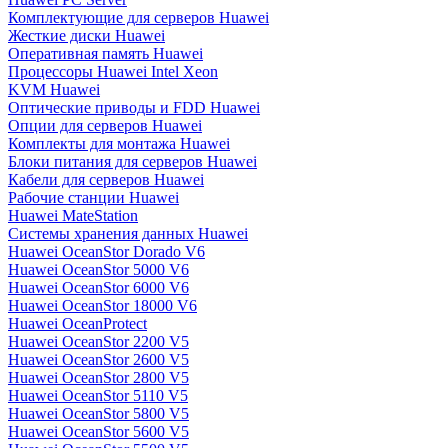
Комплектующие для серверов Huawei
Жесткие диски Huawei
Оперативная память Huawei
Процессоры Huawei Intel Xeon
KVM Huawei
Оптические приводы и FDD Huawei
Опции для серверов Huawei
Комплекты для монтажа Huawei
Блоки питания для серверов Huawei
Кабели для серверов Huawei
Рабочие станции Huawei
Huawei MateStation
Системы хранения данных Huawei
Huawei OceanStor Dorado V6
Huawei OceanStor 5000 V6
Huawei OceanStor 6000 V6
Huawei OceanStor 18000 V6
Huawei OceanProtect
Huawei OceanStor 2200 V5
Huawei OceanStor 2600 V5
Huawei OceanStor 2800 V5
Huawei OceanStor 5110 V5
Huawei OceanStor 5800 V5
Huawei OceanStor 5600 V5