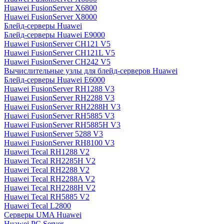
Huawei FusionServer X6800
Huawei FusionServer X8000
Блейд-серверы Huawei
Блейд-серверы Huawei E9000
Huawei FusionServer CH121 V5
Huawei FusionServer CH121L V5
Huawei FusionServer CH242 V5
Вычислительные узлы для блейд-серверов Huawei
Блейд-серверы Huawei E6000
Huawei FusionServer RH1288 V3
Huawei FusionServer RH2288 V3
Huawei FusionServer RH2288H V3
Huawei FusionServer RH5885 V3
Huawei FusionServer RH5885H V3
Huawei FusionServer 5288 V3
Huawei FusionServer RH8100 V3
Huawei Tecal RH1288 V2
Huawei Tecal RH2285H V2
Huawei Tecal RH2288 V2
Huawei Tecal RH2288A V2
Huawei Tecal RH2288H V2
Huawei Tecal RH5885 V2
Huawei Tecal L2800
Серверы UMA Huawei
Huawei PC Server