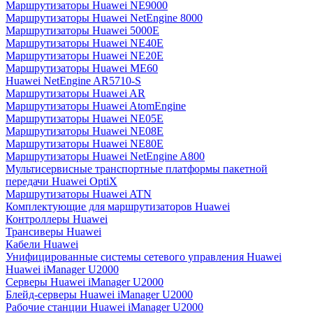
Маршрутизаторы Huawei NE9000
Маршрутизаторы Huawei NetEngine 8000
Маршрутизаторы Huawei 5000E
Маршрутизаторы Huawei NE40E
Маршрутизаторы Huawei NE20E
Маршрутизаторы Huawei ME60
Huawei NetEngine AR5710-S
Маршрутизаторы Huawei AR
Маршрутизаторы Huawei AtomEngine
Маршрутизаторы Huawei NE05E
Маршрутизаторы Huawei NE08E
Маршрутизаторы Huawei NE80E
Маршрутизаторы Huawei NetEngine A800
Мультисервисные транспортные платформы пакетной
передачи Huawei OptiX
Маршрутизаторы Huawei ATN
Комплектующие для маршрутизаторов Huawei
Контроллеры Huawei
Трансиверы Huawei
Кабели Huawei
Унифицированные системы сетевого управления Huawei
Huawei iManager U2000
Серверы Huawei iManager U2000
Блейд-серверы Huawei iManager U2000
Рабочие станции Huawei iManager U2000