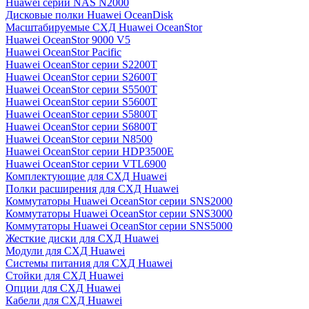
Huawei серии NAS N2000
Дисковые полки Huawei OceanDisk
Масштабируемые СХД Huawei OceanStor
Huawei OceanStor 9000 V5
Huawei OceanStor Pacific
Huawei OceanStor серии S2200T
Huawei OceanStor серии S2600T
Huawei OceanStor серии S5500T
Huawei OceanStor серии S5600T
Huawei OceanStor серии S5800T
Huawei OceanStor серии S6800T
Huawei OceanStor серии N8500
Huawei OceanStor серии HDP3500E
Huawei OceanStor серии VTL6900
Комплектующие для СХД Huawei
Полки расширения для СХД Huawei
Коммутаторы Huawei OceanStor серии SNS2000
Коммутаторы Huawei OceanStor серии SNS3000
Коммутаторы Huawei OceanStor серии SNS5000
Жесткие диски для СХД Huawei
Модули для СХД Huawei
Системы питания для СХД Huawei
Стойки для СХД Huawei
Опции для СХД Huawei
Кабели для СХД Huawei