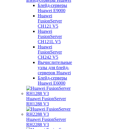
Блейд-серверы Huawei
Блейд-серверы
Huawei E9000
Huawei
FusionServer
CH121 V5
Huawei
FusionServer
CH121L V5
Huawei
FusionServer
CH242 V5
Вычислительные
узлы для блейд-
серверов Huawei
Блейд-серверы
Huawei E6000
Huawei FusionServer
RH1288 V3
Huawei FusionServer
RH2288 V3