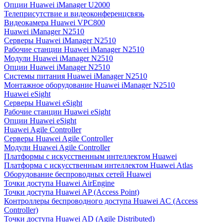
Опции Huawei iManager U2000
Телеприсутствие и видеоконференцсвязь
Видеокамера Huawei VPC800
Huawei iManager N2510
Серверы Huawei iManager N2510
Рабочие станции Huawei iManager N2510
Модули Huawei iManager N2510
Опции Huawei iManager N2510
Системы питания Huawei iManager N2510
Монтажное оборудование Huawei iManager N2510
Huawei eSight
Серверы Huawei eSight
Рабочие станции Huawei eSight
Опции Huawei eSight
Huawei Agile Controller
Серверы Huawei Agile Controller
Модули Huawei Agile Controller
Платформы с искусственным интеллектом Huawei
Платформа с искусственным интеллектом Huawei Atlas
Оборудование беспроводных сетей Huawei
Точки доступа Huawei AirEngine
Точки доступа Huawei AP (Access Point)
Контроллеры беспроводного доступа Huawei AC (Access
Controller)
Точки доступа Huawei AD (Agile Distributed)