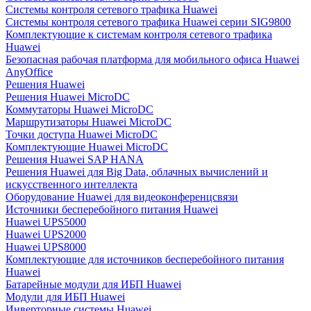
Системы контроля сетевого трафика Huawei
Системы контроля сетевого трафика Huawei серии SIG9800
Комплектующие к системам контроля сетевого трафика
Huawei
Безопасная рабочая платформа для мобильного офиса Huawei
AnyOffice
Решения Huawei
Решения Huawei MicroDC
Коммутаторы Huawei MicroDC
Маршрутизаторы Huawei MicroDC
Точки доступа Huawei MicroDC
Комплектующие Huawei MicroDC
Решения Huawei SAP HANA
Решения Huawei для Big Data, облачных вычислений и
искусственного интеллекта
Оборудование Huawei для видеоконференцсвязи
Источники бесперебойного питания Huawei
Huawei UPS5000
Huawei UPS2000
Huawei UPS8000
Комплектующие для источников бесперебойного питания
Huawei
Батарейные модули для ИБП Huawei
Модули для ИБП Huawei
Инверторные системы Huawei