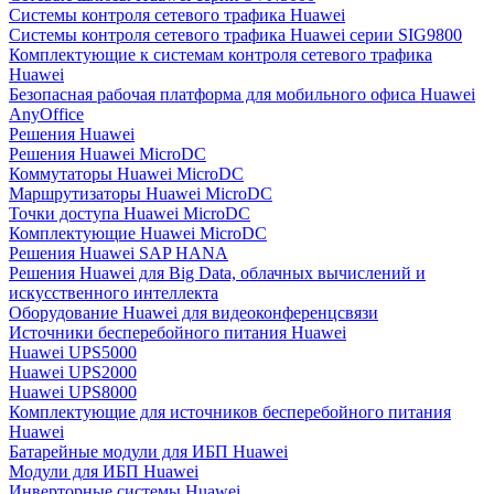
Системы контроля сетевого трафика Huawei
Системы контроля сетевого трафика Huawei серии SIG9800
Комплектующие к системам контроля сетевого трафика
Huawei
Безопасная рабочая платформа для мобильного офиса Huawei
AnyOffice
Решения Huawei
Решения Huawei MicroDC
Коммутаторы Huawei MicroDC
Маршрутизаторы Huawei MicroDC
Точки доступа Huawei MicroDC
Комплектующие Huawei MicroDC
Решения Huawei SAP HANA
Решения Huawei для Big Data, облачных вычислений и
искусственного интеллекта
Оборудование Huawei для видеоконференцсвязи
Источники бесперебойного питания Huawei
Huawei UPS5000
Huawei UPS2000
Huawei UPS8000
Комплектующие для источников бесперебойного питания
Huawei
Батарейные модули для ИБП Huawei
Модули для ИБП Huawei
Инверторные системы Huawei