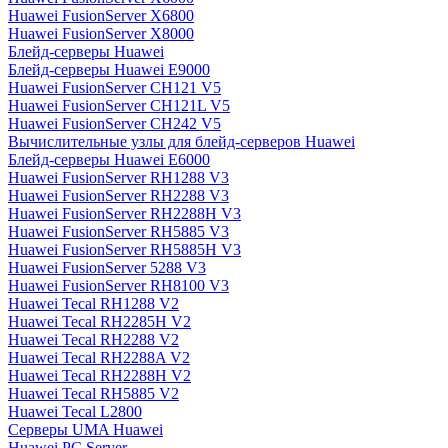
Huawei FusionServer X6800
Huawei FusionServer X8000
Блейд-серверы Huawei
Блейд-серверы Huawei E9000
Huawei FusionServer CH121 V5
Huawei FusionServer CH121L V5
Huawei FusionServer CH242 V5
Вычислительные узлы для блейд-серверов Huawei
Блейд-серверы Huawei E6000
Huawei FusionServer RH1288 V3
Huawei FusionServer RH2288 V3
Huawei FusionServer RH2288H V3
Huawei FusionServer RH5885 V3
Huawei FusionServer RH5885H V3
Huawei FusionServer 5288 V3
Huawei FusionServer RH8100 V3
Huawei Tecal RH1288 V2
Huawei Tecal RH2285H V2
Huawei Tecal RH2288 V2
Huawei Tecal RH2288A V2
Huawei Tecal RH2288H V2
Huawei Tecal RH5885 V2
Huawei Tecal L2800
Серверы UMA Huawei
Huawei PC Server