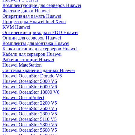
Комплектующие для серверов Huawei
Жесткие диски Huawei
Оперативная память Huawei
Процессоры Huawei Intel Xeon
KVM Huawei
Оптические приводы и FDD Huawei
Опции для серверов Huawei
Комплекты для монтажа Huawei
Блоки питания для серверов Huawei
Кабели для серверов Huawei
Рабочие станции Huawei
Huawei MateStation
Системы хранения данных Huawei
Huawei OceanStor Dorado V6
Huawei OceanStor 5000 V6
Huawei OceanStor 6000 V6
Huawei OceanStor 18000 V6
Huawei OceanProtect
Huawei OceanStor 2200 V5
Huawei OceanStor 2600 V5
Huawei OceanStor 2800 V5
Huawei OceanStor 5110 V5
Huawei OceanStor 5800 V5
Huawei OceanStor 5600 V5