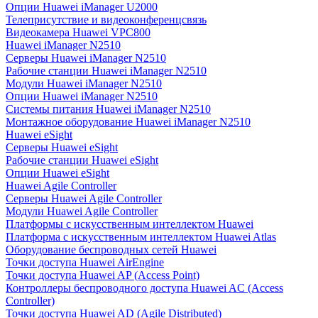
Опции Huawei iManager U2000
Телеприсутствие и видеоконференцсвязь
Видеокамера Huawei VPC800
Huawei iManager N2510
Серверы Huawei iManager N2510
Рабочие станции Huawei iManager N2510
Модули Huawei iManager N2510
Опции Huawei iManager N2510
Системы питания Huawei iManager N2510
Монтажное оборудование Huawei iManager N2510
Huawei eSight
Серверы Huawei eSight
Рабочие станции Huawei eSight
Опции Huawei eSight
Huawei Agile Controller
Серверы Huawei Agile Controller
Модули Huawei Agile Controller
Платформы с искусственным интеллектом Huawei
Платформа с искусственным интеллектом Huawei Atlas
Оборудование беспроводных сетей Huawei
Точки доступа Huawei AirEngine
Точки доступа Huawei AP (Access Point)
Контроллеры беспроводного доступа Huawei AC (Access
Controller)
Точки доступа Huawei AD (Agile Distributed)