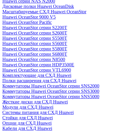
Huawei серии NAS N2000
Дисковые полки Huawei OceanDisk
Масштабируемые СХД Huawei OceanStor
Huawei OceanStor 9000 V5
Huawei OceanStor Pacific
Huawei OceanStor серии S2200T
Huawei OceanStor серии S2600T
Huawei OceanStor серии S5500T
Huawei OceanStor серии S5600T
Huawei OceanStor серии S5800T
Huawei OceanStor серии S6800T
Huawei OceanStor серии N8500
Huawei OceanStor серии HDP3500E
Huawei OceanStor серии VTL6900
Комплектующие для СХД Huawei
Полки расширения для СХД Huawei
Коммутаторы Huawei OceanStor серии SNS2000
Коммутаторы Huawei OceanStor серии SNS3000
Коммутаторы Huawei OceanStor серии SNS5000
Жесткие диски для СХД Huawei
Модули для СХД Huawei
Системы питания для СХД Huawei
Стойки для СХД Huawei
Опции для СХД Huawei
Кабели для СХД Huawei