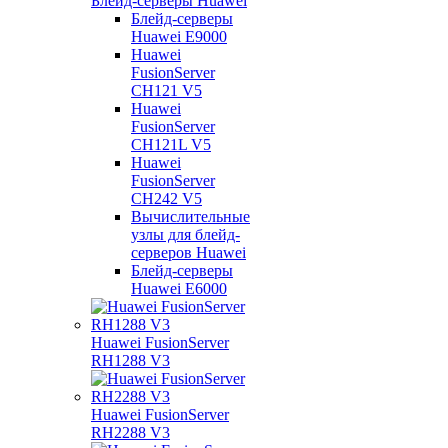
Блейд-серверы Huawei
Блейд-серверы
Huawei E9000
Huawei
FusionServer
CH121 V5
Huawei
FusionServer
CH121L V5
Huawei
FusionServer
CH242 V5
Вычислительные
узлы для блейд-
серверов Huawei
Блейд-серверы
Huawei E6000
Huawei FusionServer
RH1288 V3
Huawei FusionServer
RH2288 V3