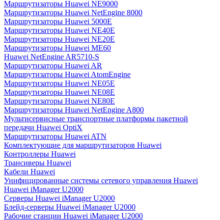
Маршрутизаторы Huawei NE9000
Маршрутизаторы Huawei NetEngine 8000
Маршрутизаторы Huawei 5000E
Маршрутизаторы Huawei NE40E
Маршрутизаторы Huawei NE20E
Маршрутизаторы Huawei ME60
Huawei NetEngine AR5710-S
Маршрутизаторы Huawei AR
Маршрутизаторы Huawei AtomEngine
Маршрутизаторы Huawei NE05E
Маршрутизаторы Huawei NE08E
Маршрутизаторы Huawei NE80E
Маршрутизаторы Huawei NetEngine A800
Мультисервисные транспортные платформы пакетной
передачи Huawei OptiX
Маршрутизаторы Huawei ATN
Комплектующие для маршрутизаторов Huawei
Контроллеры Huawei
Трансиверы Huawei
Кабели Huawei
Унифицированные системы сетевого управления Huawei
Huawei iManager U2000
Серверы Huawei iManager U2000
Блейд-серверы Huawei iManager U2000
Рабочие станции Huawei iManager U2000