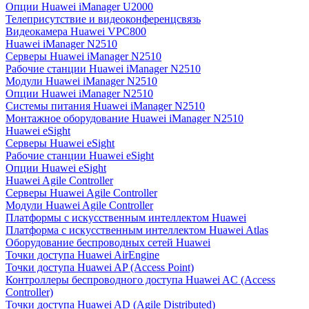
Опции Huawei iManager U2000
Телеприсутствие и видеоконференцсвязь
Видеокамера Huawei VPC800
Huawei iManager N2510
Серверы Huawei iManager N2510
Рабочие станции Huawei iManager N2510
Модули Huawei iManager N2510
Опции Huawei iManager N2510
Системы питания Huawei iManager N2510
Монтажное оборудование Huawei iManager N2510
Huawei eSight
Серверы Huawei eSight
Рабочие станции Huawei eSight
Опции Huawei eSight
Huawei Agile Controller
Серверы Huawei Agile Controller
Модули Huawei Agile Controller
Платформы с искусственным интеллектом Huawei
Платформа с искусственным интеллектом Huawei Atlas
Оборудование беспроводных сетей Huawei
Точки доступа Huawei AirEngine
Точки доступа Huawei AP (Access Point)
Контроллеры беспроводного доступа Huawei AC (Access
Controller)
Точки доступа Huawei AD (Agile Distributed)