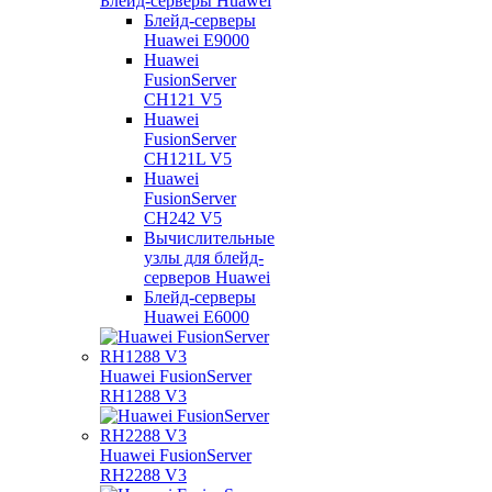
Блейд-серверы Huawei
Блейд-серверы
Huawei E9000
Huawei
FusionServer
CH121 V5
Huawei
FusionServer
CH121L V5
Huawei
FusionServer
CH242 V5
Вычислительные
узлы для блейд-
серверов Huawei
Блейд-серверы
Huawei E6000
Huawei FusionServer
RH1288 V3
Huawei FusionServer
RH2288 V3