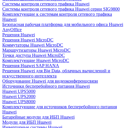
Системы контроля сетевого трафика Huawei
Системы контроля сетевого трафика Huawei серии SIG9800
Комплектующие к системам контроля сетевого трафика
Huawei
Безопасная рабочая платформа для мобильного офиса Huawei
AnyOffice
Решения Huawei
Решения Huawei MicroDC
Коммутаторы Huawei MicroDC
Маршрутизаторы Huawei MicroDC
Точки доступа Huawei MicroDC
Комплектующие Huawei MicroDC
Решения Huawei SAP HANA
Решения Huawei для Big Data, облачных вычислений и
искусственного интеллекта
Оборудование Huawei для видеоконференцсвязи
Источники бесперебойного питания Huawei
Huawei UPS5000
Huawei UPS2000
Huawei UPS8000
Комплектующие для источников бесперебойного питания
Huawei
Батарейные модули для ИБП Huawei
Модули для ИБП Huawei
Инверторные системы Huawei