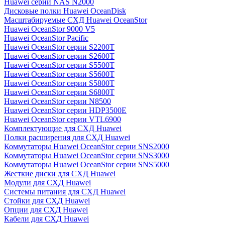
Huawei серии NAS N2000
Дисковые полки Huawei OceanDisk
Масштабируемые СХД Huawei OceanStor
Huawei OceanStor 9000 V5
Huawei OceanStor Pacific
Huawei OceanStor серии S2200T
Huawei OceanStor серии S2600T
Huawei OceanStor серии S5500T
Huawei OceanStor серии S5600T
Huawei OceanStor серии S5800T
Huawei OceanStor серии S6800T
Huawei OceanStor серии N8500
Huawei OceanStor серии HDP3500E
Huawei OceanStor серии VTL6900
Комплектующие для СХД Huawei
Полки расширения для СХД Huawei
Коммутаторы Huawei OceanStor серии SNS2000
Коммутаторы Huawei OceanStor серии SNS3000
Коммутаторы Huawei OceanStor серии SNS5000
Жесткие диски для СХД Huawei
Модули для СХД Huawei
Системы питания для СХД Huawei
Стойки для СХД Huawei
Опции для СХД Huawei
Кабели для СХД Huawei