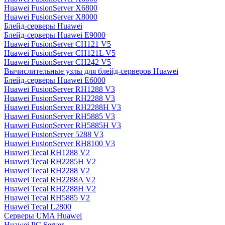
Huawei FusionServer X6800
Huawei FusionServer X8000
Блейд-серверы Huawei
Блейд-серверы Huawei E9000
Huawei FusionServer CH121 V5
Huawei FusionServer CH121L V5
Huawei FusionServer CH242 V5
Вычислительные узлы для блейд-серверов Huawei
Блейд-серверы Huawei E6000
Huawei FusionServer RH1288 V3
Huawei FusionServer RH2288 V3
Huawei FusionServer RH2288H V3
Huawei FusionServer RH5885 V3
Huawei FusionServer RH5885H V3
Huawei FusionServer 5288 V3
Huawei FusionServer RH8100 V3
Huawei Tecal RH1288 V2
Huawei Tecal RH2285H V2
Huawei Tecal RH2288 V2
Huawei Tecal RH2288A V2
Huawei Tecal RH2288H V2
Huawei Tecal RH5885 V2
Huawei Tecal L2800
Серверы UMA Huawei
Huawei PC Server