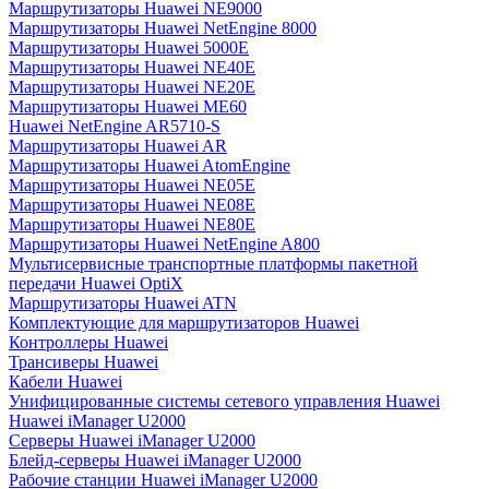
Маршрутизаторы Huawei NE9000
Маршрутизаторы Huawei NetEngine 8000
Маршрутизаторы Huawei 5000E
Маршрутизаторы Huawei NE40E
Маршрутизаторы Huawei NE20E
Маршрутизаторы Huawei ME60
Huawei NetEngine AR5710-S
Маршрутизаторы Huawei AR
Маршрутизаторы Huawei AtomEngine
Маршрутизаторы Huawei NE05E
Маршрутизаторы Huawei NE08E
Маршрутизаторы Huawei NE80E
Маршрутизаторы Huawei NetEngine A800
Мультисервисные транспортные платформы пакетной
передачи Huawei OptiX
Маршрутизаторы Huawei ATN
Комплектующие для маршрутизаторов Huawei
Контроллеры Huawei
Трансиверы Huawei
Кабели Huawei
Унифицированные системы сетевого управления Huawei
Huawei iManager U2000
Серверы Huawei iManager U2000
Блейд-серверы Huawei iManager U2000
Рабочие станции Huawei iManager U2000