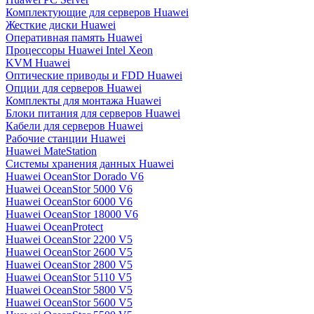
Комплектующие для серверов Huawei
Жесткие диски Huawei
Оперативная память Huawei
Процессоры Huawei Intel Xeon
KVM Huawei
Оптические приводы и FDD Huawei
Опции для серверов Huawei
Комплекты для монтажа Huawei
Блоки питания для серверов Huawei
Кабели для серверов Huawei
Рабочие станции Huawei
Huawei MateStation
Системы хранения данных Huawei
Huawei OceanStor Dorado V6
Huawei OceanStor 5000 V6
Huawei OceanStor 6000 V6
Huawei OceanStor 18000 V6
Huawei OceanProtect
Huawei OceanStor 2200 V5
Huawei OceanStor 2600 V5
Huawei OceanStor 2800 V5
Huawei OceanStor 5110 V5
Huawei OceanStor 5800 V5
Huawei OceanStor 5600 V5