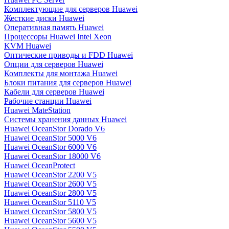
Комплектующие для серверов Huawei
Жесткие диски Huawei
Оперативная память Huawei
Процессоры Huawei Intel Xeon
KVM Huawei
Оптические приводы и FDD Huawei
Опции для серверов Huawei
Комплекты для монтажа Huawei
Блоки питания для серверов Huawei
Кабели для серверов Huawei
Рабочие станции Huawei
Huawei MateStation
Системы хранения данных Huawei
Huawei OceanStor Dorado V6
Huawei OceanStor 5000 V6
Huawei OceanStor 6000 V6
Huawei OceanStor 18000 V6
Huawei OceanProtect
Huawei OceanStor 2200 V5
Huawei OceanStor 2600 V5
Huawei OceanStor 2800 V5
Huawei OceanStor 5110 V5
Huawei OceanStor 5800 V5
Huawei OceanStor 5600 V5