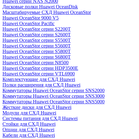
Huawei серии NAS N2000
Дисковые полки Huawei OceanDisk
Масштабируемые СХД Huawei OceanStor
Huawei OceanStor 9000 V5
Huawei OceanStor Pacific
Huawei OceanStor серии S2200T
Huawei OceanStor серии S2600T
Huawei OceanStor серии S5500T
Huawei OceanStor серии S5600T
Huawei OceanStor серии S5800T
Huawei OceanStor серии S6800T
Huawei OceanStor серии N8500
Huawei OceanStor серии HDP3500E
Huawei OceanStor серии VTL6900
Комплектующие для СХД Huawei
Полки расширения для СХД Huawei
Коммутаторы Huawei OceanStor серии SNS2000
Коммутаторы Huawei OceanStor серии SNS3000
Коммутаторы Huawei OceanStor серии SNS5000
Жесткие диски для СХД Huawei
Модули для СХД Huawei
Системы питания для СХД Huawei
Стойки для СХД Huawei
Опции для СХД Huawei
Кабели для СХД Huawei