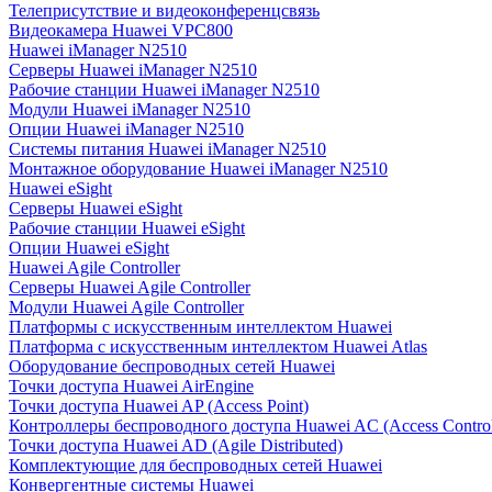
Телеприсутствие и видеоконференцсвязь
Видеокамера Huawei VPC800
Huawei iManager N2510
Серверы Huawei iManager N2510
Рабочие станции Huawei iManager N2510
Модули Huawei iManager N2510
Опции Huawei iManager N2510
Системы питания Huawei iManager N2510
Монтажное оборудование Huawei iManager N2510
Huawei eSight
Серверы Huawei eSight
Рабочие станции Huawei eSight
Опции Huawei eSight
Huawei Agile Controller
Серверы Huawei Agile Controller
Модули Huawei Agile Controller
Платформы с искусственным интеллектом Huawei
Платформа с искусственным интеллектом Huawei Atlas
Оборудование беспроводных сетей Huawei
Точки доступа Huawei AirEngine
Точки доступа Huawei AP (Access Point)
Контроллеры беспроводного доступа Huawei AC (Access Control
Точки доступа Huawei AD (Agile Distributed)
Комплектующие для беспроводных сетей Huawei
Конвергентные системы Huawei