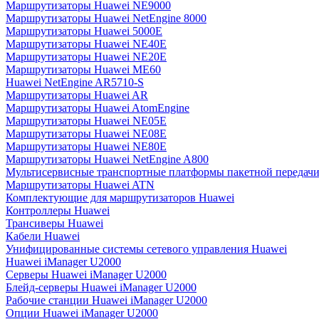
Маршрутизаторы Huawei NE9000
Маршрутизаторы Huawei NetEngine 8000
Маршрутизаторы Huawei 5000E
Маршрутизаторы Huawei NE40E
Маршрутизаторы Huawei NE20E
Маршрутизаторы Huawei ME60
Huawei NetEngine AR5710-S
Маршрутизаторы Huawei AR
Маршрутизаторы Huawei AtomEngine
Маршрутизаторы Huawei NE05E
Маршрутизаторы Huawei NE08E
Маршрутизаторы Huawei NE80E
Маршрутизаторы Huawei NetEngine A800
Мультисервисные транспортные платформы пакетной передачи
Маршрутизаторы Huawei ATN
Комплектующие для маршрутизаторов Huawei
Контроллеры Huawei
Трансиверы Huawei
Кабели Huawei
Унифицированные системы сетевого управления Huawei
Huawei iManager U2000
Серверы Huawei iManager U2000
Блейд-серверы Huawei iManager U2000
Рабочие станции Huawei iManager U2000
Опции Huawei iManager U2000