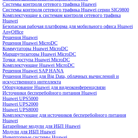
Системы контроля сетевого трафика Huawei
Системы контроля сетевого трафика Huawei серии SIG9800
Комплектующие к системам контроля сетевого трафика
Huawei
Безопасная рабочая платформа для мобильного офиса Huawei
AnyOffice
Решения Huawei
Решения Huawei MicroDC
Коммутаторы Huawei MicroDC
Маршрутизаторы Huawei MicroDC
Точки доступа Huawei MicroDC
Комплектующие Huawei MicroDC
Решения Huawei SAP HANA
Решения Huawei для Big Data, облачных вычислений и
искусственного интеллекта
Оборудование Huawei для видеоконференцсвязи
Источники бесперебойного питания Huawei
Huawei UPS5000
Huawei UPS2000
Huawei UPS8000
Комплектующие для источников бесперебойного питания
Huawei
Батарейные модули для ИБП Huawei
Модули для ИБП Huawei
Инверторные системы Huawei