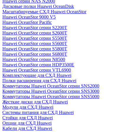
Huawei серии NAS N2000
Дисковые полки Huawei OceanDisk
Масштабируемые СХД Huawei OceanStor
Huawei OceanStor 9000 V5
Huawei OceanStor Pacific
Huawei OceanStor серии S2200T
Huawei OceanStor серии S2600T
Huawei OceanStor серии S5500T
Huawei OceanStor серии S5600T
Huawei OceanStor серии S5800T
Huawei OceanStor серии S6800T
Huawei OceanStor серии N8500
Huawei OceanStor серии HDP3500E
Huawei OceanStor серии VTL6900
Комплектующие для СХД Huawei
Полки расширения для СХД Huawei
Коммутаторы Huawei OceanStor серии SNS2000
Коммутаторы Huawei OceanStor серии SNS3000
Коммутаторы Huawei OceanStor серии SNS5000
Жесткие диски для СХД Huawei
Модули для СХД Huawei
Системы питания для СХД Huawei
Стойки для СХД Huawei
Опции для СХД Huawei
Кабели для СХД Huawei