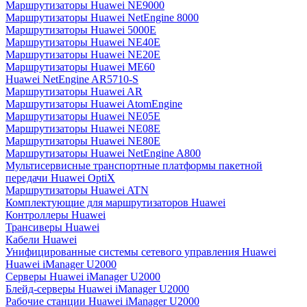
Маршрутизаторы Huawei NE9000
Маршрутизаторы Huawei NetEngine 8000
Маршрутизаторы Huawei 5000E
Маршрутизаторы Huawei NE40E
Маршрутизаторы Huawei NE20E
Маршрутизаторы Huawei ME60
Huawei NetEngine AR5710-S
Маршрутизаторы Huawei AR
Маршрутизаторы Huawei AtomEngine
Маршрутизаторы Huawei NE05E
Маршрутизаторы Huawei NE08E
Маршрутизаторы Huawei NE80E
Маршрутизаторы Huawei NetEngine A800
Мультисервисные транспортные платформы пакетной
передачи Huawei OptiX
Маршрутизаторы Huawei ATN
Комплектующие для маршрутизаторов Huawei
Контроллеры Huawei
Трансиверы Huawei
Кабели Huawei
Унифицированные системы сетевого управления Huawei
Huawei iManager U2000
Серверы Huawei iManager U2000
Блейд-серверы Huawei iManager U2000
Рабочие станции Huawei iManager U2000