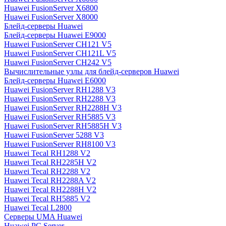
Huawei FusionServer X6800
Huawei FusionServer X8000
Блейд-серверы Huawei
Блейд-серверы Huawei E9000
Huawei FusionServer CH121 V5
Huawei FusionServer CH121L V5
Huawei FusionServer CH242 V5
Вычислительные узлы для блейд-серверов Huawei
Блейд-серверы Huawei E6000
Huawei FusionServer RH1288 V3
Huawei FusionServer RH2288 V3
Huawei FusionServer RH2288H V3
Huawei FusionServer RH5885 V3
Huawei FusionServer RH5885H V3
Huawei FusionServer 5288 V3
Huawei FusionServer RH8100 V3
Huawei Tecal RH1288 V2
Huawei Tecal RH2285H V2
Huawei Tecal RH2288 V2
Huawei Tecal RH2288A V2
Huawei Tecal RH2288H V2
Huawei Tecal RH5885 V2
Huawei Tecal L2800
Серверы UMA Huawei
Huawei PC Server