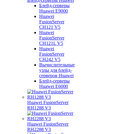
Блейд-серверы Huawei
Блейд-серверы
Huawei E9000
Huawei
FusionServer
CH121 V5
Huawei
FusionServer
CH121L V5
Huawei
FusionServer
CH242 V5
Вычислительные
узлы для блейд-
серверов Huawei
Блейд-серверы
Huawei E6000
Huawei FusionServer
RH1288 V3
Huawei FusionServer
RH2288 V3