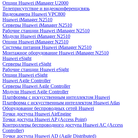
Опции Huawei iManager U2000
Телеприсутствие и видеоконференцсвязь
Видеокамера Huawei VPC800
Huawei iManager N2510
Серверы Huawei iManager N2510
Рабочие станции Huawei iManager N2510
Модули Huawei iManager N2510
Опции Huawei iManager N2510
Системы питания Huawei iManager N2510
Монтажное оборудование Huawei iManager N2510
Huawei eSight
Серверы Huawei eSight
Рабочие станции Huawei eSight
Опции Huawei eSight
Huawei Agile Controller
Серверы Huawei Agile Controller
Модули Huawei Agile Controller
Платформы с искусственным интеллектом Huawei
Платформа с искусственным интеллектом Huawei Atlas
Оборудование беспроводных сетей Huawei
Точки доступа Huawei AirEngine
Точки доступа Huawei AP (Access Point)
Контроллеры беспроводного доступа Huawei AC (Access
Controller)
Точки доступа Huawei AD (Agile Distributed)