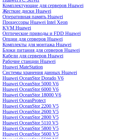
Комплектующие для серверов Huawei
Жесткие диски Huawei
Оперативная память Huawei
Процессоры Huawei Intel Xeon
KVM Huawei
Оптические приводы и FDD Huawei
Опции для серверов Huawei
Комплекты для монтажа Huawei
Блоки питания для серверов Huawei
Кабели для серверов Huawei
Рабочие станции Huawei
Huawei MateStation
Системы хранения данных Huawei
Huawei OceanStor Dorado V6
Huawei OceanStor 5000 V6
Huawei OceanStor 6000 V6
Huawei OceanStor 18000 V6
Huawei OceanProtect
Huawei OceanStor 2200 V5
Huawei OceanStor 2600 V5
Huawei OceanStor 2800 V5
Huawei OceanStor 5110 V5
Huawei OceanStor 5800 V5
Huawei OceanStor 5600 V5