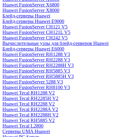
Huawei FusionServer X6800
Huawei FusionServer X8000
Блейд-серверы Huawei
Блейд-серверы Huawei E9000
Huawei FusionServer CH121 V5
Huawei FusionServer CH121L V5
Huawei FusionServer CH242 V5
Вычислительные узлы для блейд-серверов Huawei
Блейд-серверы Huawei E6000
Huawei FusionServer RH1288 V3
Huawei FusionServer RH2288 V3
Huawei FusionServer RH2288H V3
Huawei FusionServer RH5885 V3
Huawei FusionServer RH5885H V3
Huawei FusionServer 5288 V3
Huawei FusionServer RH8100 V3
Huawei Tecal RH1288 V2
Huawei Tecal RH2285H V2
Huawei Tecal RH2288 V2
Huawei Tecal RH2288A V2
Huawei Tecal RH2288H V2
Huawei Tecal RH5885 V2
Huawei Tecal L2800
Серверы UMA Huawei
Huawei PC Server