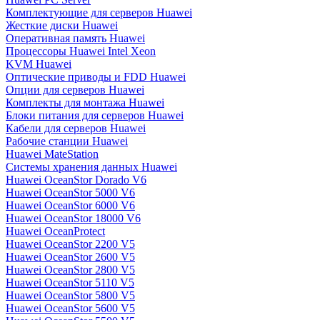
Комплектующие для серверов Huawei
Жесткие диски Huawei
Оперативная память Huawei
Процессоры Huawei Intel Xeon
KVM Huawei
Оптические приводы и FDD Huawei
Опции для серверов Huawei
Комплекты для монтажа Huawei
Блоки питания для серверов Huawei
Кабели для серверов Huawei
Рабочие станции Huawei
Huawei MateStation
Системы хранения данных Huawei
Huawei OceanStor Dorado V6
Huawei OceanStor 5000 V6
Huawei OceanStor 6000 V6
Huawei OceanStor 18000 V6
Huawei OceanProtect
Huawei OceanStor 2200 V5
Huawei OceanStor 2600 V5
Huawei OceanStor 2800 V5
Huawei OceanStor 5110 V5
Huawei OceanStor 5800 V5
Huawei OceanStor 5600 V5