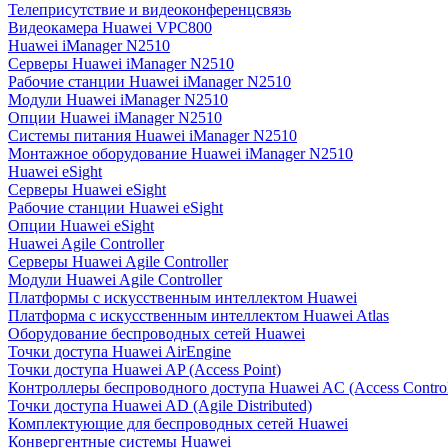
Телеприсутствие и видеоконференцсвязь
Видеокамера Huawei VPC800
Huawei iManager N2510
Серверы Huawei iManager N2510
Рабочие станции Huawei iManager N2510
Модули Huawei iManager N2510
Опции Huawei iManager N2510
Системы питания Huawei iManager N2510
Монтажное оборудование Huawei iManager N2510
Huawei eSight
Серверы Huawei eSight
Рабочие станции Huawei eSight
Опции Huawei eSight
Huawei Agile Controller
Серверы Huawei Agile Controller
Модули Huawei Agile Controller
Платформы с искусственным интеллектом Huawei
Платформа с искусственным интеллектом Huawei Atlas
Оборудование беспроводных сетей Huawei
Точки доступа Huawei AirEngine
Точки доступа Huawei AP (Access Point)
Контроллеры беспроводного доступа Huawei AC (Access Control
Точки доступа Huawei AD (Agile Distributed)
Комплектующие для беспроводных сетей Huawei
Конвергентные системы Huawei