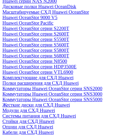
Huawei серии NAS N2000
Дисковые полки Huawei OceanDisk
Масштабируемые СХД Huawei OceanStor
Huawei OceanStor 9000 V5
Huawei OceanStor Pacific
Huawei OceanStor серии S2200T
Huawei OceanStor серии S2600T
Huawei OceanStor серии S5500T
Huawei OceanStor серии S5600T
Huawei OceanStor серии S5800T
Huawei OceanStor серии S6800T
Huawei OceanStor серии N8500
Huawei OceanStor серии HDP3500E
Huawei OceanStor серии VTL6900
Комплектующие для СХД Huawei
Полки расширения для СХД Huawei
Коммутаторы Huawei OceanStor серии SNS2000
Коммутаторы Huawei OceanStor серии SNS3000
Коммутаторы Huawei OceanStor серии SNS5000
Жесткие диски для СХД Huawei
Модули для СХД Huawei
Системы питания для СХД Huawei
Стойки для СХД Huawei
Опции для СХД Huawei
Кабели для СХД Huawei