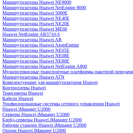
Маршрутизаторы Huawei NE9000
Маршрутизаторы Huawei NetEngine 8000
Маршрутизаторы Huawei 5000E
Маршрутизаторы Huawei NE40E
Маршрутизаторы Huawei NE20E
Маршрутизаторы Huawei ME60
Huawei NetEngine AR5710-S
Маршрутизаторы Huawei AR
Маршрутизаторы Huawei AtomEngine
Маршрутизаторы Huawei NE05E
Маршрутизаторы Huawei NE08E
Маршрутизаторы Huawei NE80E
Маршрутизаторы Huawei NetEngine A800
Мультисервисные транспортные платформы пакетной передачи
Маршрутизаторы Huawei ATN
Комплектующие для маршрутизаторов Huawei
Контроллеры Huawei
Трансиверы Huawei
Кабели Huawei
Унифицированные системы сетевого управления Huawei
Huawei iManager U2000
Серверы Huawei iManager U2000
Блейд-серверы Huawei iManager U2000
Рабочие станции Huawei iManager U2000
Опции Huawei iManager U2000