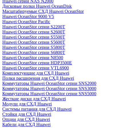
Huawei серии NAS N2000
Дисковые полки Huawei OceanDisk
Масштабируемые СХД Huawei OceanStor
Huawei OceanStor 9000 V5
Huawei OceanStor Pacific
Huawei OceanStor серии S2200T
Huawei OceanStor серии S2600T
Huawei OceanStor серии S5500T
Huawei OceanStor серии S5600T
Huawei OceanStor серии S5800T
Huawei OceanStor серии S6800T
Huawei OceanStor серии N8500
Huawei OceanStor серии HDP3500E
Huawei OceanStor серии VTL6900
Комплектующие для СХД Huawei
Полки расширения для СХД Huawei
Коммутаторы Huawei OceanStor серии SNS2000
Коммутаторы Huawei OceanStor серии SNS3000
Коммутаторы Huawei OceanStor серии SNS5000
Жесткие диски для СХД Huawei
Модули для СХД Huawei
Системы питания для СХД Huawei
Стойки для СХД Huawei
Опции для СХД Huawei
Кабели для СХД Huawei