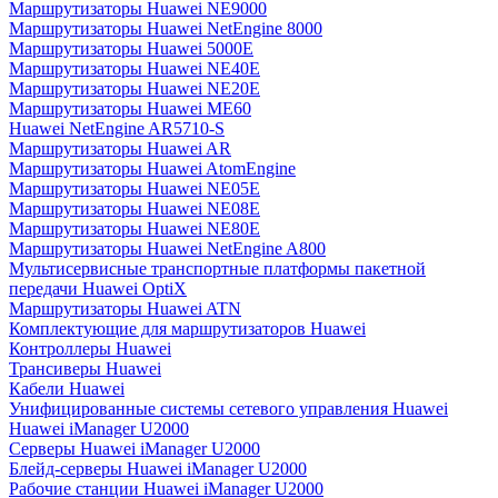
Маршрутизаторы Huawei NE9000
Маршрутизаторы Huawei NetEngine 8000
Маршрутизаторы Huawei 5000E
Маршрутизаторы Huawei NE40E
Маршрутизаторы Huawei NE20E
Маршрутизаторы Huawei ME60
Huawei NetEngine AR5710-S
Маршрутизаторы Huawei AR
Маршрутизаторы Huawei AtomEngine
Маршрутизаторы Huawei NE05E
Маршрутизаторы Huawei NE08E
Маршрутизаторы Huawei NE80E
Маршрутизаторы Huawei NetEngine A800
Мультисервисные транспортные платформы пакетной
передачи Huawei OptiX
Маршрутизаторы Huawei ATN
Комплектующие для маршрутизаторов Huawei
Контроллеры Huawei
Трансиверы Huawei
Кабели Huawei
Унифицированные системы сетевого управления Huawei
Huawei iManager U2000
Серверы Huawei iManager U2000
Блейд-серверы Huawei iManager U2000
Рабочие станции Huawei iManager U2000