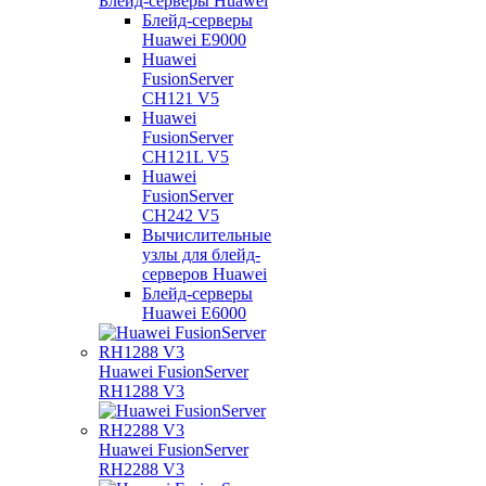
Блейд-серверы Huawei
Блейд-серверы
Huawei E9000
Huawei
FusionServer
CH121 V5
Huawei
FusionServer
CH121L V5
Huawei
FusionServer
CH242 V5
Вычислительные
узлы для блейд-
серверов Huawei
Блейд-серверы
Huawei E6000
Huawei FusionServer
RH1288 V3
Huawei FusionServer
RH2288 V3