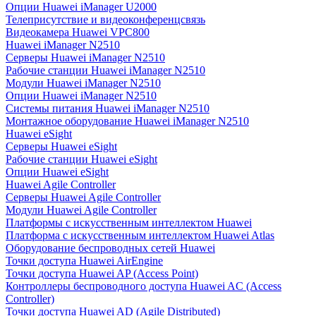
Опции Huawei iManager U2000
Телеприсутствие и видеоконференцсвязь
Видеокамера Huawei VPC800
Huawei iManager N2510
Серверы Huawei iManager N2510
Рабочие станции Huawei iManager N2510
Модули Huawei iManager N2510
Опции Huawei iManager N2510
Системы питания Huawei iManager N2510
Монтажное оборудование Huawei iManager N2510
Huawei eSight
Серверы Huawei eSight
Рабочие станции Huawei eSight
Опции Huawei eSight
Huawei Agile Controller
Серверы Huawei Agile Controller
Модули Huawei Agile Controller
Платформы с искусственным интеллектом Huawei
Платформа с искусственным интеллектом Huawei Atlas
Оборудование беспроводных сетей Huawei
Точки доступа Huawei AirEngine
Точки доступа Huawei AP (Access Point)
Контроллеры беспроводного доступа Huawei AC (Access
Controller)
Точки доступа Huawei AD (Agile Distributed)