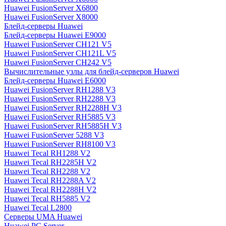
Huawei FusionServer X6800
Huawei FusionServer X8000
Блейд-серверы Huawei
Блейд-серверы Huawei E9000
Huawei FusionServer CH121 V5
Huawei FusionServer CH121L V5
Huawei FusionServer CH242 V5
Вычислительные узлы для блейд-серверов Huawei
Блейд-серверы Huawei E6000
Huawei FusionServer RH1288 V3
Huawei FusionServer RH2288 V3
Huawei FusionServer RH2288H V3
Huawei FusionServer RH5885 V3
Huawei FusionServer RH5885H V3
Huawei FusionServer 5288 V3
Huawei FusionServer RH8100 V3
Huawei Tecal RH1288 V2
Huawei Tecal RH2285H V2
Huawei Tecal RH2288 V2
Huawei Tecal RH2288A V2
Huawei Tecal RH2288H V2
Huawei Tecal RH5885 V2
Huawei Tecal L2800
Серверы UMA Huawei
Huawei PC Server