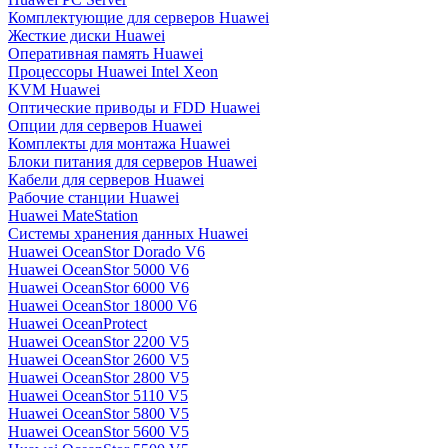
Комплектующие для серверов Huawei
Жесткие диски Huawei
Оперативная память Huawei
Процессоры Huawei Intel Xeon
KVM Huawei
Оптические приводы и FDD Huawei
Опции для серверов Huawei
Комплекты для монтажа Huawei
Блоки питания для серверов Huawei
Кабели для серверов Huawei
Рабочие станции Huawei
Huawei MateStation
Системы хранения данных Huawei
Huawei OceanStor Dorado V6
Huawei OceanStor 5000 V6
Huawei OceanStor 6000 V6
Huawei OceanStor 18000 V6
Huawei OceanProtect
Huawei OceanStor 2200 V5
Huawei OceanStor 2600 V5
Huawei OceanStor 2800 V5
Huawei OceanStor 5110 V5
Huawei OceanStor 5800 V5
Huawei OceanStor 5600 V5