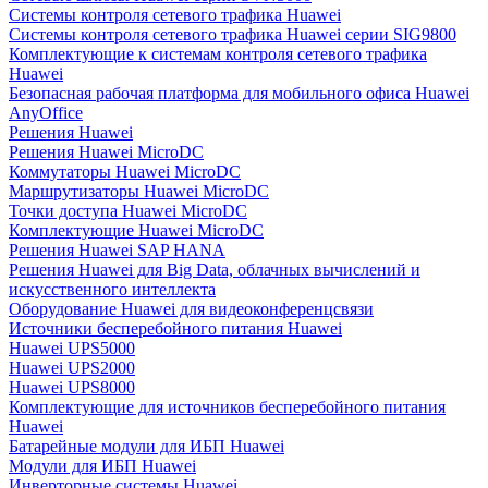
Системы контроля сетевого трафика Huawei
Системы контроля сетевого трафика Huawei серии SIG9800
Комплектующие к системам контроля сетевого трафика
Huawei
Безопасная рабочая платформа для мобильного офиса Huawei
AnyOffice
Решения Huawei
Решения Huawei MicroDC
Коммутаторы Huawei MicroDC
Маршрутизаторы Huawei MicroDC
Точки доступа Huawei MicroDC
Комплектующие Huawei MicroDC
Решения Huawei SAP HANA
Решения Huawei для Big Data, облачных вычислений и
искусственного интеллекта
Оборудование Huawei для видеоконференцсвязи
Источники бесперебойного питания Huawei
Huawei UPS5000
Huawei UPS2000
Huawei UPS8000
Комплектующие для источников бесперебойного питания
Huawei
Батарейные модули для ИБП Huawei
Модули для ИБП Huawei
Инверторные системы Huawei