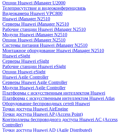
Опции Huawei iManager U2000
Телеприсутствие и видеоконференцсвязь
Видеокамера Huawei VPC800
Huawei iManager N2510
Серверы Huawei iManager N2510
Рабочие станции Huawei iManager N2510
Модули Huawei iManager N2510
Опции Huawei iManager N2510
Системы питания Huawei iManager N2510
Монтажное оборудование Huawei iManager N2510
Huawei eSight
Серверы Huawei eSight
Рабочие станции Huawei eSight
Опции Huawei eSight
Huawei Agile Controller
Серверы Huawei Agile Controller
Модули Huawei Agile Controller
Платформы с искусственным интеллектом Huawei
Платформа с искусственным интеллектом Huawei Atlas
Оборудование беспроводных сетей Huawei
Точки доступа Huawei AirEngine
Точки доступа Huawei AP (Access Point)
Контроллеры беспроводного доступа Huawei AC (Access
Controller)
Точки доступа Huawei AD (Agile Distributed)