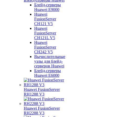
Блейд-серверы Huawei
Блейд-серверы
Huawei E9000
Huawei
FusionServer
CH121 V5
Huawei
FusionServer
CH121L V5
Huawei
FusionServer
CH242 V5
Вычислительные
узлы для блейд-
серверов Huawei
Блейд-серверы
Huawei E6000
Huawei FusionServer
RH1288 V3
Huawei FusionServer
RH2288 V3