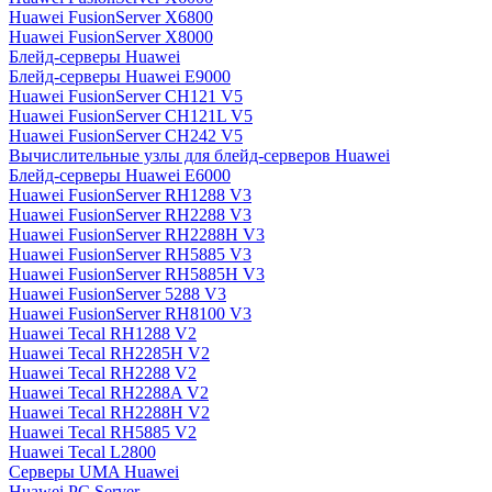
Huawei FusionServer X6800
Huawei FusionServer X8000
Блейд-серверы Huawei
Блейд-серверы Huawei E9000
Huawei FusionServer CH121 V5
Huawei FusionServer CH121L V5
Huawei FusionServer CH242 V5
Вычислительные узлы для блейд-серверов Huawei
Блейд-серверы Huawei E6000
Huawei FusionServer RH1288 V3
Huawei FusionServer RH2288 V3
Huawei FusionServer RH2288H V3
Huawei FusionServer RH5885 V3
Huawei FusionServer RH5885H V3
Huawei FusionServer 5288 V3
Huawei FusionServer RH8100 V3
Huawei Tecal RH1288 V2
Huawei Tecal RH2285H V2
Huawei Tecal RH2288 V2
Huawei Tecal RH2288A V2
Huawei Tecal RH2288H V2
Huawei Tecal RH5885 V2
Huawei Tecal L2800
Серверы UMA Huawei
Huawei PC Server