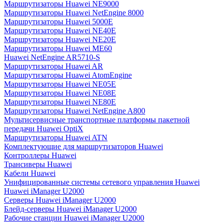
Маршрутизаторы Huawei NE9000
Маршрутизаторы Huawei NetEngine 8000
Маршрутизаторы Huawei 5000E
Маршрутизаторы Huawei NE40E
Маршрутизаторы Huawei NE20E
Маршрутизаторы Huawei ME60
Huawei NetEngine AR5710-S
Маршрутизаторы Huawei AR
Маршрутизаторы Huawei AtomEngine
Маршрутизаторы Huawei NE05E
Маршрутизаторы Huawei NE08E
Маршрутизаторы Huawei NE80E
Маршрутизаторы Huawei NetEngine A800
Мультисервисные транспортные платформы пакетной
передачи Huawei OptiX
Маршрутизаторы Huawei ATN
Комплектующие для маршрутизаторов Huawei
Контроллеры Huawei
Трансиверы Huawei
Кабели Huawei
Унифицированные системы сетевого управления Huawei
Huawei iManager U2000
Серверы Huawei iManager U2000
Блейд-серверы Huawei iManager U2000
Рабочие станции Huawei iManager U2000