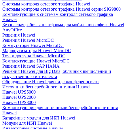
Системы контроля сетевого трафика Huawei
Системы контроля сетевого трафика Huawei серии SIG9800
Комплектующие к системам контроля сетевого трафика
Huawei
Безопасная рабочая платформа для мобильного офиса Huawei
AnyOffice
Решения Huawei
Решения Huawei MicroDC
Коммутаторы Huawei MicroDC
Маршрутизаторы Huawei MicroDC
Точки доступа Huawei MicroDC
Комплектующие Huawei MicroDC
Решения Huawei SAP HANA
Решения Huawei для Big Data, облачных вычислений и
искусственного интеллекта
Оборудование Huawei для видеоконференцсвязи
Источники бесперебойного питания Huawei
Huawei UPS5000
Huawei UPS2000
Huawei UPS8000
Комплектующие для источников бесперебойного питания
Huawei
Батарейные модули для ИБП Huawei
Модули для ИБП Huawei
Инверторные системы Huawei