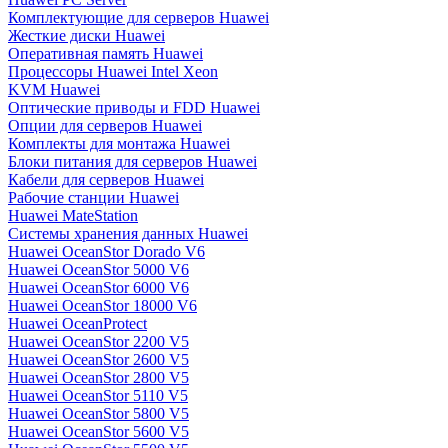
Комплектующие для серверов Huawei
Жесткие диски Huawei
Оперативная память Huawei
Процессоры Huawei Intel Xeon
KVM Huawei
Оптические приводы и FDD Huawei
Опции для серверов Huawei
Комплекты для монтажа Huawei
Блоки питания для серверов Huawei
Кабели для серверов Huawei
Рабочие станции Huawei
Huawei MateStation
Системы хранения данных Huawei
Huawei OceanStor Dorado V6
Huawei OceanStor 5000 V6
Huawei OceanStor 6000 V6
Huawei OceanStor 18000 V6
Huawei OceanProtect
Huawei OceanStor 2200 V5
Huawei OceanStor 2600 V5
Huawei OceanStor 2800 V5
Huawei OceanStor 5110 V5
Huawei OceanStor 5800 V5
Huawei OceanStor 5600 V5