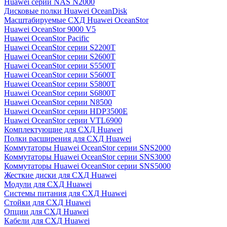
Huawei серии NAS N2000
Дисковые полки Huawei OceanDisk
Масштабируемые СХД Huawei OceanStor
Huawei OceanStor 9000 V5
Huawei OceanStor Pacific
Huawei OceanStor серии S2200T
Huawei OceanStor серии S2600T
Huawei OceanStor серии S5500T
Huawei OceanStor серии S5600T
Huawei OceanStor серии S5800T
Huawei OceanStor серии S6800T
Huawei OceanStor серии N8500
Huawei OceanStor серии HDP3500E
Huawei OceanStor серии VTL6900
Комплектующие для СХД Huawei
Полки расширения для СХД Huawei
Коммутаторы Huawei OceanStor серии SNS2000
Коммутаторы Huawei OceanStor серии SNS3000
Коммутаторы Huawei OceanStor серии SNS5000
Жесткие диски для СХД Huawei
Модули для СХД Huawei
Системы питания для СХД Huawei
Стойки для СХД Huawei
Опции для СХД Huawei
Кабели для СХД Huawei