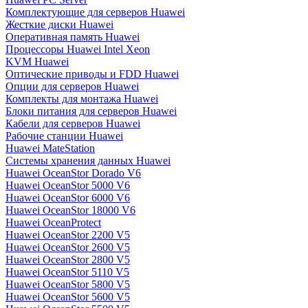
Комплектующие для серверов Huawei
Жесткие диски Huawei
Оперативная память Huawei
Процессоры Huawei Intel Xeon
KVM Huawei
Оптические приводы и FDD Huawei
Опции для серверов Huawei
Комплекты для монтажа Huawei
Блоки питания для серверов Huawei
Кабели для серверов Huawei
Рабочие станции Huawei
Huawei MateStation
Системы хранения данных Huawei
Huawei OceanStor Dorado V6
Huawei OceanStor 5000 V6
Huawei OceanStor 6000 V6
Huawei OceanStor 18000 V6
Huawei OceanProtect
Huawei OceanStor 2200 V5
Huawei OceanStor 2600 V5
Huawei OceanStor 2800 V5
Huawei OceanStor 5110 V5
Huawei OceanStor 5800 V5
Huawei OceanStor 5600 V5