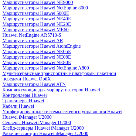
Маршрутизаторы Huawei NE9000
Маршрутизаторы Huawei NetEngine 8000
Маршрутизаторы Huawei 5000E
Маршрутизаторы Huawei NE40E
Маршрутизаторы Huawei NE20E
Маршрутизаторы Huawei ME60
Huawei NetEngine AR5710-S
Маршрутизаторы Huawei AR
Маршрутизаторы Huawei AtomEngine
Маршрутизаторы Huawei NE05E
Маршрутизаторы Huawei NE08E
Маршрутизаторы Huawei NE80E
Маршрутизаторы Huawei NetEngine A800
Мультисервисные транспортные платформы пакетной
передачи Huawei OptiX
Маршрутизаторы Huawei ATN
Комплектующие для маршрутизаторов Huawei
Контроллеры Huawei
Трансиверы Huawei
Кабели Huawei
Унифицированные системы сетевого управления Huawei
Huawei iManager U2000
Серверы Huawei iManager U2000
Блейд-серверы Huawei iManager U2000
Рабочие станции Huawei iManager U2000