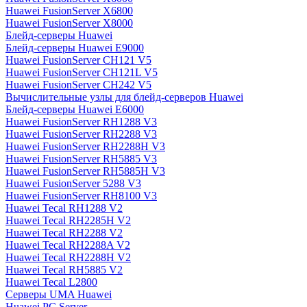
Huawei FusionServer X6800
Huawei FusionServer X8000
Блейд-серверы Huawei
Блейд-серверы Huawei E9000
Huawei FusionServer CH121 V5
Huawei FusionServer CH121L V5
Huawei FusionServer CH242 V5
Вычислительные узлы для блейд-серверов Huawei
Блейд-серверы Huawei E6000
Huawei FusionServer RH1288 V3
Huawei FusionServer RH2288 V3
Huawei FusionServer RH2288H V3
Huawei FusionServer RH5885 V3
Huawei FusionServer RH5885H V3
Huawei FusionServer 5288 V3
Huawei FusionServer RH8100 V3
Huawei Tecal RH1288 V2
Huawei Tecal RH2285H V2
Huawei Tecal RH2288 V2
Huawei Tecal RH2288A V2
Huawei Tecal RH2288H V2
Huawei Tecal RH5885 V2
Huawei Tecal L2800
Серверы UMA Huawei
Huawei PC Server