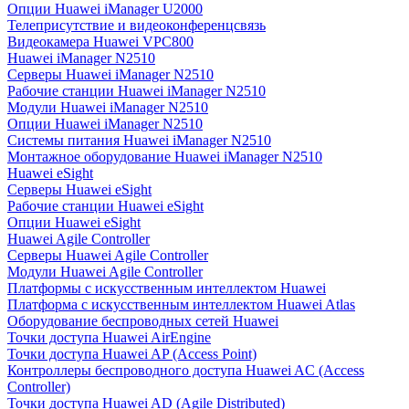
Опции Huawei iManager U2000
Телеприсутствие и видеоконференцсвязь
Видеокамера Huawei VPC800
Huawei iManager N2510
Серверы Huawei iManager N2510
Рабочие станции Huawei iManager N2510
Модули Huawei iManager N2510
Опции Huawei iManager N2510
Системы питания Huawei iManager N2510
Монтажное оборудование Huawei iManager N2510
Huawei eSight
Серверы Huawei eSight
Рабочие станции Huawei eSight
Опции Huawei eSight
Huawei Agile Controller
Серверы Huawei Agile Controller
Модули Huawei Agile Controller
Платформы с искусственным интеллектом Huawei
Платформа с искусственным интеллектом Huawei Atlas
Оборудование беспроводных сетей Huawei
Точки доступа Huawei AirEngine
Точки доступа Huawei AP (Access Point)
Контроллеры беспроводного доступа Huawei AC (Access
Controller)
Точки доступа Huawei AD (Agile Distributed)