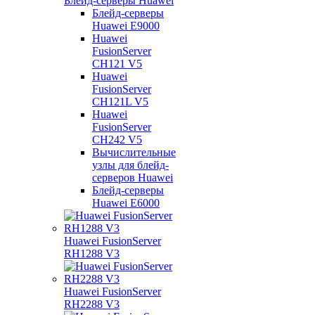
Блейд-серверы Huawei
Блейд-серверы
Huawei E9000
Huawei
FusionServer
CH121 V5
Huawei
FusionServer
CH121L V5
Huawei
FusionServer
CH242 V5
Вычислительные
узлы для блейд-
серверов Huawei
Блейд-серверы
Huawei E6000
Huawei FusionServer
RH1288 V3
Huawei FusionServer
RH2288 V3