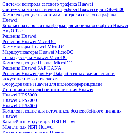
Системы контроля сетевого трафика Huawei
Системы контроля сетевого трафика Huawei серии SIG9800
Комплектующие к системам контроля сетевого трафика
Huawei
Безопасная рабочая платформа для мобильного офиса Huawei
AnyOffice
Решения Huawei
Решения Huawei MicroDC
Коммутаторы Huawei MicroDC
Маршрутизаторы Huawei MicroDC
Точки доступа Huawei MicroDC
Комплектующие Huawei MicroDC
Решения Huawei SAP HANA
Решения Huawei для Big Data, облачных вычислений и
искусственного интеллекта
Оборудование Huawei для видеоконференцсвязи
Источники бесперебойного питания Huawei
Huawei UPS5000
Huawei UPS2000
Huawei UPS8000
Комплектующие для источников бесперебойного питания
Huawei
Батарейные модули для ИБП Huawei
Модули для ИБП Huawei
Инверторные системы Huawei