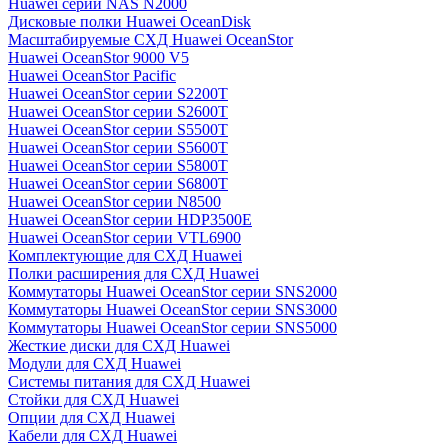
Huawei серии NAS N2000
Дисковые полки Huawei OceanDisk
Масштабируемые СХД Huawei OceanStor
Huawei OceanStor 9000 V5
Huawei OceanStor Pacific
Huawei OceanStor серии S2200T
Huawei OceanStor серии S2600T
Huawei OceanStor серии S5500T
Huawei OceanStor серии S5600T
Huawei OceanStor серии S5800T
Huawei OceanStor серии S6800T
Huawei OceanStor серии N8500
Huawei OceanStor серии HDP3500E
Huawei OceanStor серии VTL6900
Комплектующие для СХД Huawei
Полки расширения для СХД Huawei
Коммутаторы Huawei OceanStor серии SNS2000
Коммутаторы Huawei OceanStor серии SNS3000
Коммутаторы Huawei OceanStor серии SNS5000
Жесткие диски для СХД Huawei
Модули для СХД Huawei
Системы питания для СХД Huawei
Стойки для СХД Huawei
Опции для СХД Huawei
Кабели для СХД Huawei