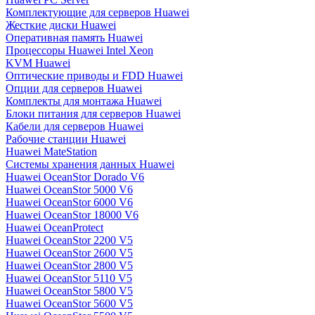
Комплектующие для серверов Huawei
Жесткие диски Huawei
Оперативная память Huawei
Процессоры Huawei Intel Xeon
KVM Huawei
Оптические приводы и FDD Huawei
Опции для серверов Huawei
Комплекты для монтажа Huawei
Блоки питания для серверов Huawei
Кабели для серверов Huawei
Рабочие станции Huawei
Huawei MateStation
Системы хранения данных Huawei
Huawei OceanStor Dorado V6
Huawei OceanStor 5000 V6
Huawei OceanStor 6000 V6
Huawei OceanStor 18000 V6
Huawei OceanProtect
Huawei OceanStor 2200 V5
Huawei OceanStor 2600 V5
Huawei OceanStor 2800 V5
Huawei OceanStor 5110 V5
Huawei OceanStor 5800 V5
Huawei OceanStor 5600 V5