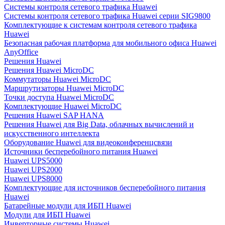
Системы контроля сетевого трафика Huawei
Системы контроля сетевого трафика Huawei серии SIG9800
Комплектующие к системам контроля сетевого трафика
Huawei
Безопасная рабочая платформа для мобильного офиса Huawei
AnyOffice
Решения Huawei
Решения Huawei MicroDC
Коммутаторы Huawei MicroDC
Маршрутизаторы Huawei MicroDC
Точки доступа Huawei MicroDC
Комплектующие Huawei MicroDC
Решения Huawei SAP HANA
Решения Huawei для Big Data, облачных вычислений и
искусственного интеллекта
Оборудование Huawei для видеоконференцсвязи
Источники бесперебойного питания Huawei
Huawei UPS5000
Huawei UPS2000
Huawei UPS8000
Комплектующие для источников бесперебойного питания
Huawei
Батарейные модули для ИБП Huawei
Модули для ИБП Huawei
Инверторные системы Huawei