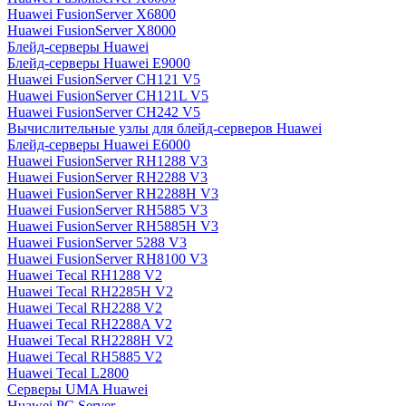
Huawei FusionServer X6800
Huawei FusionServer X8000
Блейд-серверы Huawei
Блейд-серверы Huawei E9000
Huawei FusionServer CH121 V5
Huawei FusionServer CH121L V5
Huawei FusionServer CH242 V5
Вычислительные узлы для блейд-серверов Huawei
Блейд-серверы Huawei E6000
Huawei FusionServer RH1288 V3
Huawei FusionServer RH2288 V3
Huawei FusionServer RH2288H V3
Huawei FusionServer RH5885 V3
Huawei FusionServer RH5885H V3
Huawei FusionServer 5288 V3
Huawei FusionServer RH8100 V3
Huawei Tecal RH1288 V2
Huawei Tecal RH2285H V2
Huawei Tecal RH2288 V2
Huawei Tecal RH2288A V2
Huawei Tecal RH2288H V2
Huawei Tecal RH5885 V2
Huawei Tecal L2800
Серверы UMA Huawei
Huawei PC Server