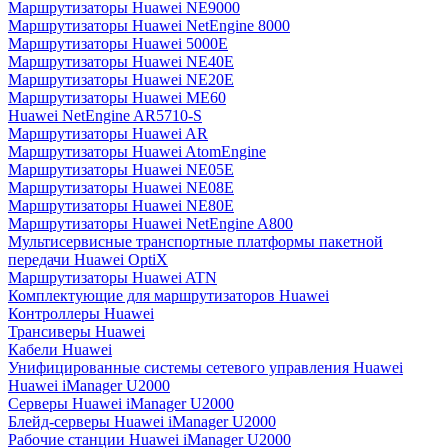
Маршрутизаторы Huawei NE9000
Маршрутизаторы Huawei NetEngine 8000
Маршрутизаторы Huawei 5000E
Маршрутизаторы Huawei NE40E
Маршрутизаторы Huawei NE20E
Маршрутизаторы Huawei ME60
Huawei NetEngine AR5710-S
Маршрутизаторы Huawei AR
Маршрутизаторы Huawei AtomEngine
Маршрутизаторы Huawei NE05E
Маршрутизаторы Huawei NE08E
Маршрутизаторы Huawei NE80E
Маршрутизаторы Huawei NetEngine A800
Мультисервисные транспортные платформы пакетной
передачи Huawei OptiX
Маршрутизаторы Huawei ATN
Комплектующие для маршрутизаторов Huawei
Контроллеры Huawei
Трансиверы Huawei
Кабели Huawei
Унифицированные системы сетевого управления Huawei
Huawei iManager U2000
Серверы Huawei iManager U2000
Блейд-серверы Huawei iManager U2000
Рабочие станции Huawei iManager U2000