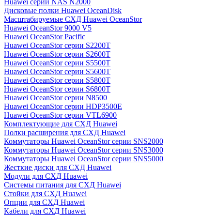
Huawei серии NAS N2000
Дисковые полки Huawei OceanDisk
Масштабируемые СХД Huawei OceanStor
Huawei OceanStor 9000 V5
Huawei OceanStor Pacific
Huawei OceanStor серии S2200T
Huawei OceanStor серии S2600T
Huawei OceanStor серии S5500T
Huawei OceanStor серии S5600T
Huawei OceanStor серии S5800T
Huawei OceanStor серии S6800T
Huawei OceanStor серии N8500
Huawei OceanStor серии HDP3500E
Huawei OceanStor серии VTL6900
Комплектующие для СХД Huawei
Полки расширения для СХД Huawei
Коммутаторы Huawei OceanStor серии SNS2000
Коммутаторы Huawei OceanStor серии SNS3000
Коммутаторы Huawei OceanStor серии SNS5000
Жесткие диски для СХД Huawei
Модули для СХД Huawei
Системы питания для СХД Huawei
Стойки для СХД Huawei
Опции для СХД Huawei
Кабели для СХД Huawei