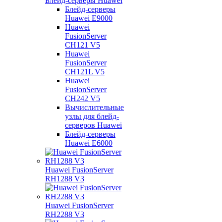
Блейд-серверы Huawei
Блейд-серверы
Huawei E9000
Huawei
FusionServer
CH121 V5
Huawei
FusionServer
CH121L V5
Huawei
FusionServer
CH242 V5
Вычислительные
узлы для блейд-
серверов Huawei
Блейд-серверы
Huawei E6000
Huawei FusionServer
RH1288 V3
Huawei FusionServer
RH2288 V3