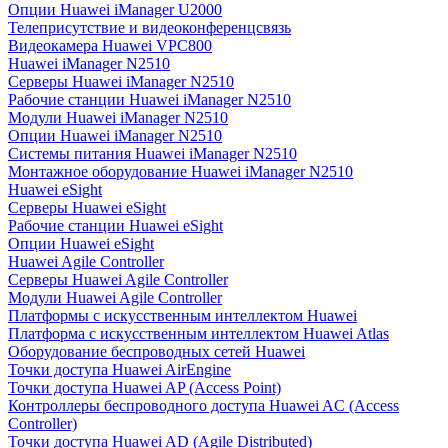
Опции Huawei iManager U2000
Телеприсутствие и видеоконференцсвязь
Видеокамера Huawei VPC800
Huawei iManager N2510
Серверы Huawei iManager N2510
Рабочие станции Huawei iManager N2510
Модули Huawei iManager N2510
Опции Huawei iManager N2510
Системы питания Huawei iManager N2510
Монтажное оборудование Huawei iManager N2510
Huawei eSight
Серверы Huawei eSight
Рабочие станции Huawei eSight
Опции Huawei eSight
Huawei Agile Controller
Серверы Huawei Agile Controller
Модули Huawei Agile Controller
Платформы с искусственным интеллектом Huawei
Платформа с искусственным интеллектом Huawei Atlas
Оборудование беспроводных сетей Huawei
Точки доступа Huawei AirEngine
Точки доступа Huawei AP (Access Point)
Контроллеры беспроводного доступа Huawei AC (Access
Controller)
Точки доступа Huawei AD (Agile Distributed)