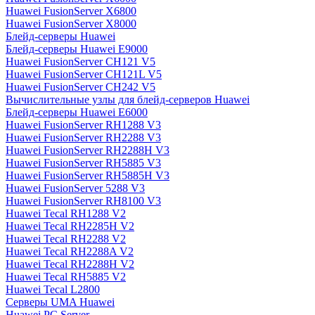
Huawei FusionServer X6800
Huawei FusionServer X8000
Блейд-серверы Huawei
Блейд-серверы Huawei E9000
Huawei FusionServer CH121 V5
Huawei FusionServer CH121L V5
Huawei FusionServer CH242 V5
Вычислительные узлы для блейд-серверов Huawei
Блейд-серверы Huawei E6000
Huawei FusionServer RH1288 V3
Huawei FusionServer RH2288 V3
Huawei FusionServer RH2288H V3
Huawei FusionServer RH5885 V3
Huawei FusionServer RH5885H V3
Huawei FusionServer 5288 V3
Huawei FusionServer RH8100 V3
Huawei Tecal RH1288 V2
Huawei Tecal RH2285H V2
Huawei Tecal RH2288 V2
Huawei Tecal RH2288A V2
Huawei Tecal RH2288H V2
Huawei Tecal RH5885 V2
Huawei Tecal L2800
Серверы UMA Huawei
Huawei PC Server