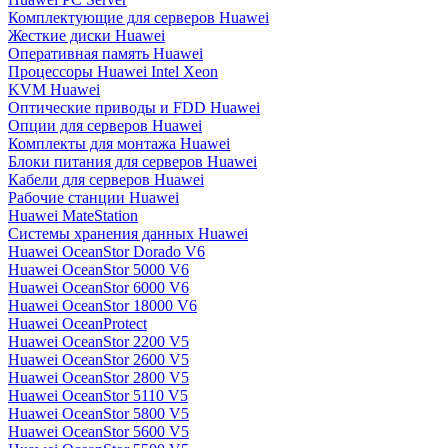
Комплектующие для серверов Huawei
Жесткие диски Huawei
Оперативная память Huawei
Процессоры Huawei Intel Xeon
KVM Huawei
Оптические приводы и FDD Huawei
Опции для серверов Huawei
Комплекты для монтажа Huawei
Блоки питания для серверов Huawei
Кабели для серверов Huawei
Рабочие станции Huawei
Huawei MateStation
Системы хранения данных Huawei
Huawei OceanStor Dorado V6
Huawei OceanStor 5000 V6
Huawei OceanStor 6000 V6
Huawei OceanStor 18000 V6
Huawei OceanProtect
Huawei OceanStor 2200 V5
Huawei OceanStor 2600 V5
Huawei OceanStor 2800 V5
Huawei OceanStor 5110 V5
Huawei OceanStor 5800 V5
Huawei OceanStor 5600 V5