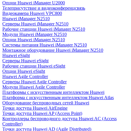
Опции Huawei iManager U2000
Телеприсутствие и видеоконференцсвязь
Видеокамера Huawei VPC800
Huawei iManager N2510
Серверы Huawei iManager N2510
Рабочие станции Huawei iManager N2510
Модули Huawei iManager N2510
Опции Huawei iManager N2510
Системы питания Huawei iManager N2510
Монтажное оборудование Huawei iManager N2510
Huawei eSight
Серверы Huawei eSight
Рабочие станции Huawei eSight
Опции Huawei eSight
Huawei Agile Controller
Серверы Huawei Agile Controller
Модули Huawei Agile Controller
Платформы с искусственным интеллектом Huawei
Платформа с искусственным интеллектом Huawei Atlas
Оборудование беспроводных сетей Huawei
Точки доступа Huawei AirEngine
Точки доступа Huawei AP (Access Point)
Контроллеры беспроводного доступа Huawei AC (Access
Controller)
Точки доступа Huawei AD (Agile Distributed)