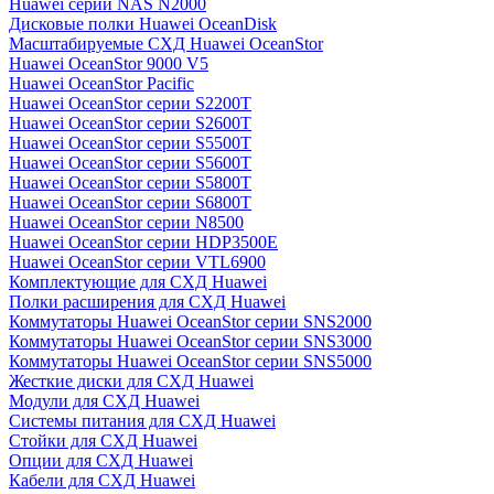
Huawei серии NAS N2000
Дисковые полки Huawei OceanDisk
Масштабируемые СХД Huawei OceanStor
Huawei OceanStor 9000 V5
Huawei OceanStor Pacific
Huawei OceanStor серии S2200T
Huawei OceanStor серии S2600T
Huawei OceanStor серии S5500T
Huawei OceanStor серии S5600T
Huawei OceanStor серии S5800T
Huawei OceanStor серии S6800T
Huawei OceanStor серии N8500
Huawei OceanStor серии HDP3500E
Huawei OceanStor серии VTL6900
Комплектующие для СХД Huawei
Полки расширения для СХД Huawei
Коммутаторы Huawei OceanStor серии SNS2000
Коммутаторы Huawei OceanStor серии SNS3000
Коммутаторы Huawei OceanStor серии SNS5000
Жесткие диски для СХД Huawei
Модули для СХД Huawei
Системы питания для СХД Huawei
Стойки для СХД Huawei
Опции для СХД Huawei
Кабели для СХД Huawei