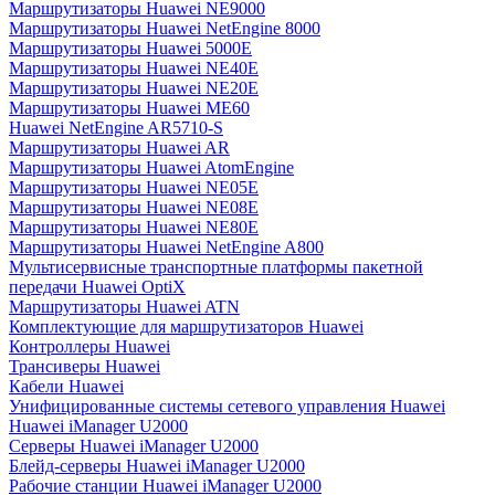
Маршрутизаторы Huawei NE9000
Маршрутизаторы Huawei NetEngine 8000
Маршрутизаторы Huawei 5000E
Маршрутизаторы Huawei NE40E
Маршрутизаторы Huawei NE20E
Маршрутизаторы Huawei ME60
Huawei NetEngine AR5710-S
Маршрутизаторы Huawei AR
Маршрутизаторы Huawei AtomEngine
Маршрутизаторы Huawei NE05E
Маршрутизаторы Huawei NE08E
Маршрутизаторы Huawei NE80E
Маршрутизаторы Huawei NetEngine A800
Мультисервисные транспортные платформы пакетной
передачи Huawei OptiX
Маршрутизаторы Huawei ATN
Комплектующие для маршрутизаторов Huawei
Контроллеры Huawei
Трансиверы Huawei
Кабели Huawei
Унифицированные системы сетевого управления Huawei
Huawei iManager U2000
Серверы Huawei iManager U2000
Блейд-серверы Huawei iManager U2000
Рабочие станции Huawei iManager U2000