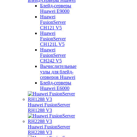
Блейд-серверы Huawei
Блейд-серверы
Huawei E9000
Huawei
FusionServer
CH121 V5
Huawei
FusionServer
CH121L V5
Huawei
FusionServer
CH242 V5
Вычислительные
узлы для блейд-
серверов Huawei
Блейд-серверы
Huawei E6000
Huawei FusionServer
RH1288 V3
Huawei FusionServer
RH2288 V3