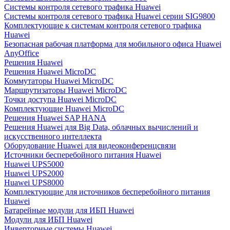
Системы контроля сетевого трафика Huawei
Системы контроля сетевого трафика Huawei серии SIG9800
Комплектующие к системам контроля сетевого трафика
Huawei
Безопасная рабочая платформа для мобильного офиса Huawei
AnyOffice
Решения Huawei
Решения Huawei MicroDC
Коммутаторы Huawei MicroDC
Маршрутизаторы Huawei MicroDC
Точки доступа Huawei MicroDC
Комплектующие Huawei MicroDC
Решения Huawei SAP HANA
Решения Huawei для Big Data, облачных вычислений и
искусственного интеллекта
Оборудование Huawei для видеоконференцсвязи
Источники бесперебойного питания Huawei
Huawei UPS5000
Huawei UPS2000
Huawei UPS8000
Комплектующие для источников бесперебойного питания
Huawei
Батарейные модули для ИБП Huawei
Модули для ИБП Huawei
Инверторные системы Huawei