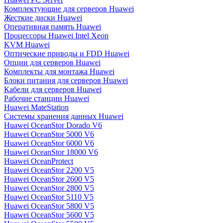
Комплектующие для серверов Huawei
Жесткие диски Huawei
Оперативная память Huawei
Процессоры Huawei Intel Xeon
KVM Huawei
Оптические приводы и FDD Huawei
Опции для серверов Huawei
Комплекты для монтажа Huawei
Блоки питания для серверов Huawei
Кабели для серверов Huawei
Рабочие станции Huawei
Huawei MateStation
Системы хранения данных Huawei
Huawei OceanStor Dorado V6
Huawei OceanStor 5000 V6
Huawei OceanStor 6000 V6
Huawei OceanStor 18000 V6
Huawei OceanProtect
Huawei OceanStor 2200 V5
Huawei OceanStor 2600 V5
Huawei OceanStor 2800 V5
Huawei OceanStor 5110 V5
Huawei OceanStor 5800 V5
Huawei OceanStor 5600 V5