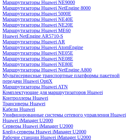
Маршрутизаторы Huawei NE9000
Маршрутизаторы Huawei NetEngine 8000
Маршрутизаторы Huawei 5000E
Маршрутизаторы Huawei NE40E
Маршрутизаторы Huawei NE20E
Маршрутизаторы Huawei ME60
Huawei NetEngine AR5710-S
Маршрутизаторы Huawei AR
Маршрутизаторы Huawei AtomEngine
Маршрутизаторы Huawei NE05E
Маршрутизаторы Huawei NE08E
Маршрутизаторы Huawei NE80E
Маршрутизаторы Huawei NetEngine A800
Мультисервисные транспортные платформы пакетной
передачи Huawei OptiX
Маршрутизаторы Huawei ATN
Комплектующие для маршрутизаторов Huawei
Контроллеры Huawei
Трансиверы Huawei
Кабели Huawei
Унифицированные системы сетевого управления Huawei
Huawei iManager U2000
Серверы Huawei iManager U2000
Блейд-серверы Huawei iManager U2000
Рабочие станции Huawei iManager U2000