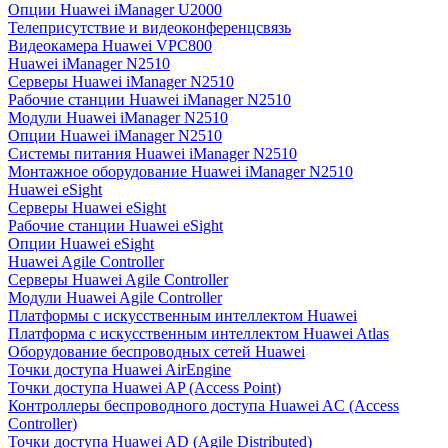
Опции Huawei iManager U2000
Телеприсутствие и видеоконференцсвязь
Видеокамера Huawei VPC800
Huawei iManager N2510
Серверы Huawei iManager N2510
Рабочие станции Huawei iManager N2510
Модули Huawei iManager N2510
Опции Huawei iManager N2510
Системы питания Huawei iManager N2510
Монтажное оборудование Huawei iManager N2510
Huawei eSight
Серверы Huawei eSight
Рабочие станции Huawei eSight
Опции Huawei eSight
Huawei Agile Controller
Серверы Huawei Agile Controller
Модули Huawei Agile Controller
Платформы с искусственным интеллектом Huawei
Платформа с искусственным интеллектом Huawei Atlas
Оборудование беспроводных сетей Huawei
Точки доступа Huawei AirEngine
Точки доступа Huawei AP (Access Point)
Контроллеры беспроводного доступа Huawei AC (Access
Controller)
Точки доступа Huawei AD (Agile Distributed)