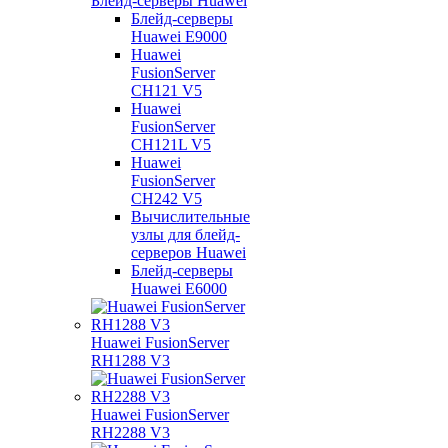
Блейд-серверы Huawei
Блейд-серверы
Huawei E9000
Huawei
FusionServer
CH121 V5
Huawei
FusionServer
CH121L V5
Huawei
FusionServer
CH242 V5
Вычислительные
узлы для блейд-
серверов Huawei
Блейд-серверы
Huawei E6000
Huawei FusionServer
RH1288 V3
Huawei FusionServer
RH2288 V3