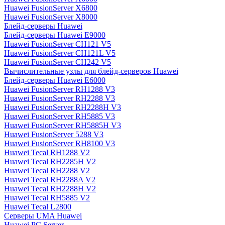
Huawei FusionServer X6800
Huawei FusionServer X8000
Блейд-серверы Huawei
Блейд-серверы Huawei E9000
Huawei FusionServer CH121 V5
Huawei FusionServer CH121L V5
Huawei FusionServer CH242 V5
Вычислительные узлы для блейд-серверов Huawei
Блейд-серверы Huawei E6000
Huawei FusionServer RH1288 V3
Huawei FusionServer RH2288 V3
Huawei FusionServer RH2288H V3
Huawei FusionServer RH5885 V3
Huawei FusionServer RH5885H V3
Huawei FusionServer 5288 V3
Huawei FusionServer RH8100 V3
Huawei Tecal RH1288 V2
Huawei Tecal RH2285H V2
Huawei Tecal RH2288 V2
Huawei Tecal RH2288A V2
Huawei Tecal RH2288H V2
Huawei Tecal RH5885 V2
Huawei Tecal L2800
Серверы UMA Huawei
Huawei PC Server