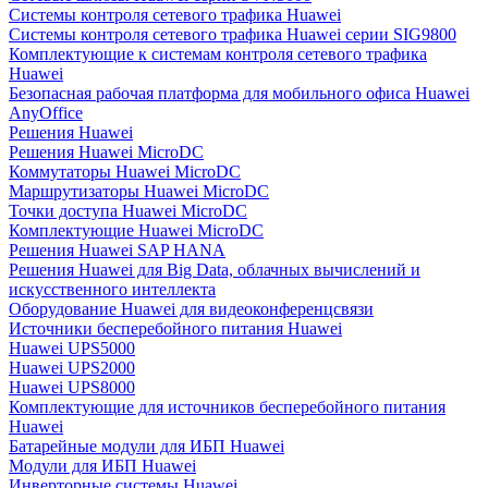
Системы контроля сетевого трафика Huawei
Системы контроля сетевого трафика Huawei серии SIG9800
Комплектующие к системам контроля сетевого трафика
Huawei
Безопасная рабочая платформа для мобильного офиса Huawei
AnyOffice
Решения Huawei
Решения Huawei MicroDC
Коммутаторы Huawei MicroDC
Маршрутизаторы Huawei MicroDC
Точки доступа Huawei MicroDC
Комплектующие Huawei MicroDC
Решения Huawei SAP HANA
Решения Huawei для Big Data, облачных вычислений и
искусственного интеллекта
Оборудование Huawei для видеоконференцсвязи
Источники бесперебойного питания Huawei
Huawei UPS5000
Huawei UPS2000
Huawei UPS8000
Комплектующие для источников бесперебойного питания
Huawei
Батарейные модули для ИБП Huawei
Модули для ИБП Huawei
Инверторные системы Huawei