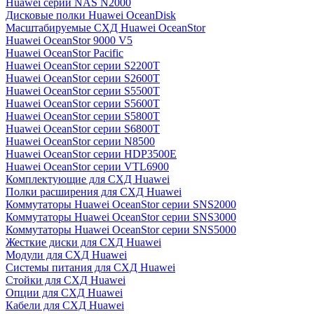
Huawei серии NAS N2000
Дисковые полки Huawei OceanDisk
Масштабируемые СХД Huawei OceanStor
Huawei OceanStor 9000 V5
Huawei OceanStor Pacific
Huawei OceanStor серии S2200T
Huawei OceanStor серии S2600T
Huawei OceanStor серии S5500T
Huawei OceanStor серии S5600T
Huawei OceanStor серии S5800T
Huawei OceanStor серии S6800T
Huawei OceanStor серии N8500
Huawei OceanStor серии HDP3500E
Huawei OceanStor серии VTL6900
Комплектующие для СХД Huawei
Полки расширения для СХД Huawei
Коммутаторы Huawei OceanStor серии SNS2000
Коммутаторы Huawei OceanStor серии SNS3000
Коммутаторы Huawei OceanStor серии SNS5000
Жесткие диски для СХД Huawei
Модули для СХД Huawei
Системы питания для СХД Huawei
Стойки для СХД Huawei
Опции для СХД Huawei
Кабели для СХД Huawei