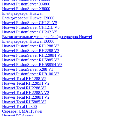
Huawei FusionServer X6800
Huawei FusionServer X8000
Блейд-серверы Huawei
Блейд-серверы Huawei E9000
Huawei FusionServer CH121 V5
Huawei FusionServer CH121L V5
Huawei FusionServer CH242 V5
Вычислительные узлы для блейд-серверов Huawei
Блейд-серверы Huawei E6000
Huawei FusionServer RH1288 V3
Huawei FusionServer RH2288 V3
Huawei FusionServer RH2288H V3
Huawei FusionServer RH5885 V3
Huawei FusionServer RH5885H V3
Huawei FusionServer 5288 V3
Huawei FusionServer RH8100 V3
Huawei Tecal RH1288 V2
Huawei Tecal RH2285H V2
Huawei Tecal RH2288 V2
Huawei Tecal RH2288A V2
Huawei Tecal RH2288H V2
Huawei Tecal RH5885 V2
Huawei Tecal L2800
Серверы UMA Huawei
Huawei PC Server