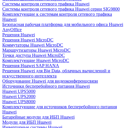
Системы контроля сетевого трафика Huawei
Системы контроля сетевого трафика Huawei серии SIG9800
Комплектующие к системам контроля сетевого трафика
Huawei
Безопасная рабочая платформа для мобильного офиса Huawei
AnyOffice
Решения Huawei
Решения Huawei MicroDC
Коммутаторы Huawei MicroDC
Маршрутизаторы Huawei MicroDC
Точки доступа Huawei MicroDC
Комплектующие Huawei MicroDC
Решения Huawei SAP HANA
Решения Huawei для Big Data, облачных вычислений и
искусственного интеллекта
Оборудование Huawei для видеоконференцсвязи
Источники бесперебойного питания Huawei
Huawei UPS5000
Huawei UPS2000
Huawei UPS8000
Комплектующие для источников бесперебойного питания
Huawei
Батарейные модули для ИБП Huawei
Модули для ИБП Huawei
Инверторные системы Huawei