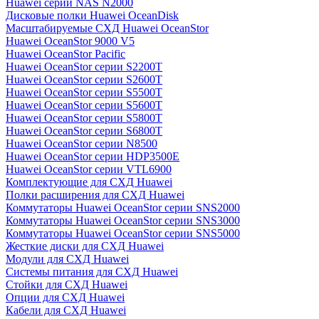
Huawei серии NAS N2000
Дисковые полки Huawei OceanDisk
Масштабируемые СХД Huawei OceanStor
Huawei OceanStor 9000 V5
Huawei OceanStor Pacific
Huawei OceanStor серии S2200T
Huawei OceanStor серии S2600T
Huawei OceanStor серии S5500T
Huawei OceanStor серии S5600T
Huawei OceanStor серии S5800T
Huawei OceanStor серии S6800T
Huawei OceanStor серии N8500
Huawei OceanStor серии HDP3500E
Huawei OceanStor серии VTL6900
Комплектующие для СХД Huawei
Полки расширения для СХД Huawei
Коммутаторы Huawei OceanStor серии SNS2000
Коммутаторы Huawei OceanStor серии SNS3000
Коммутаторы Huawei OceanStor серии SNS5000
Жесткие диски для СХД Huawei
Модули для СХД Huawei
Системы питания для СХД Huawei
Стойки для СХД Huawei
Опции для СХД Huawei
Кабели для СХД Huawei