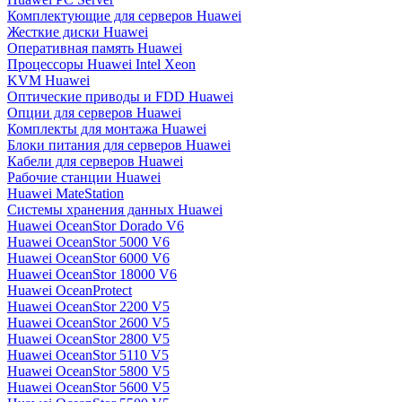
Комплектующие для серверов Huawei
Жесткие диски Huawei
Оперативная память Huawei
Процессоры Huawei Intel Xeon
KVM Huawei
Оптические приводы и FDD Huawei
Опции для серверов Huawei
Комплекты для монтажа Huawei
Блоки питания для серверов Huawei
Кабели для серверов Huawei
Рабочие станции Huawei
Huawei MateStation
Системы хранения данных Huawei
Huawei OceanStor Dorado V6
Huawei OceanStor 5000 V6
Huawei OceanStor 6000 V6
Huawei OceanStor 18000 V6
Huawei OceanProtect
Huawei OceanStor 2200 V5
Huawei OceanStor 2600 V5
Huawei OceanStor 2800 V5
Huawei OceanStor 5110 V5
Huawei OceanStor 5800 V5
Huawei OceanStor 5600 V5