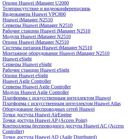
Опции Huawei iManager U2000
Телеприсутствие и видеоконференцсвязь
Видеокамера Huawei VPC800
Huawei iManager N2510
Серверы Huawei iManager N2510
Рабочие станции Huawei iManager N2510
Модули Huawei iManager N2510
Опции Huawei iManager N2510
Системы питания Huawei iManager N2510
Монтажное оборудование Huawei iManager N2510
Huawei eSight
Серверы Huawei eSight
Рабочие станции Huawei eSight
Опции Huawei eSight
Huawei Agile Controller
Серверы Huawei Agile Controller
Модули Huawei Agile Controller
Платформы с искусственным интеллектом Huawei
Платформа с искусственным интеллектом Huawei Atlas
Оборудование беспроводных сетей Huawei
Точки доступа Huawei AirEngine
Точки доступа Huawei AP (Access Point)
Контроллеры беспроводного доступа Huawei AC (Access
Controller)
Точки доступа Huawei AD (Agile Distributed)