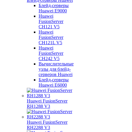
Блейд-серверы Huawei
Блейд-серверы
Huawei E9000
Huawei
FusionServer
CH121 V5
Huawei
FusionServer
CH121L V5
Huawei
FusionServer
CH242 V5
Вычислительные
узлы для блейд-
серверов Huawei
Блейд-серверы
Huawei E6000
Huawei FusionServer
RH1288 V3
Huawei FusionServer
RH2288 V3