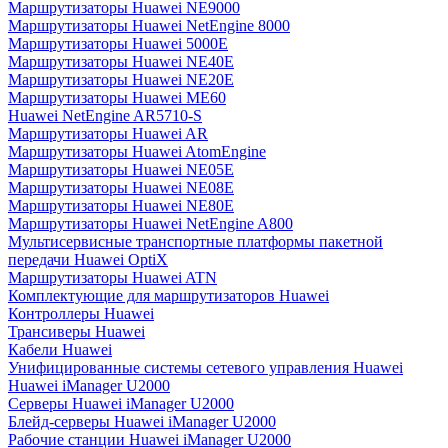
Маршрутизаторы Huawei NE9000
Маршрутизаторы Huawei NetEngine 8000
Маршрутизаторы Huawei 5000E
Маршрутизаторы Huawei NE40E
Маршрутизаторы Huawei NE20E
Маршрутизаторы Huawei ME60
Huawei NetEngine AR5710-S
Маршрутизаторы Huawei AR
Маршрутизаторы Huawei AtomEngine
Маршрутизаторы Huawei NE05E
Маршрутизаторы Huawei NE08E
Маршрутизаторы Huawei NE80E
Маршрутизаторы Huawei NetEngine A800
Мультисервисные транспортные платформы пакетной
передачи Huawei OptiX
Маршрутизаторы Huawei ATN
Комплектующие для маршрутизаторов Huawei
Контроллеры Huawei
Трансиверы Huawei
Кабели Huawei
Унифицированные системы сетевого управления Huawei
Huawei iManager U2000
Серверы Huawei iManager U2000
Блейд-серверы Huawei iManager U2000
Рабочие станции Huawei iManager U2000