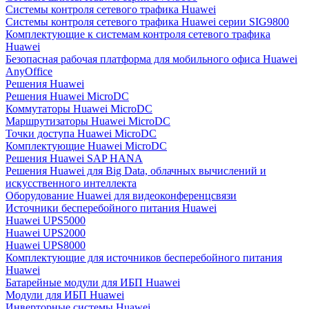
Системы контроля сетевого трафика Huawei
Системы контроля сетевого трафика Huawei серии SIG9800
Комплектующие к системам контроля сетевого трафика
Huawei
Безопасная рабочая платформа для мобильного офиса Huawei
AnyOffice
Решения Huawei
Решения Huawei MicroDC
Коммутаторы Huawei MicroDC
Маршрутизаторы Huawei MicroDC
Точки доступа Huawei MicroDC
Комплектующие Huawei MicroDC
Решения Huawei SAP HANA
Решения Huawei для Big Data, облачных вычислений и
искусственного интеллекта
Оборудование Huawei для видеоконференцсвязи
Источники бесперебойного питания Huawei
Huawei UPS5000
Huawei UPS2000
Huawei UPS8000
Комплектующие для источников бесперебойного питания
Huawei
Батарейные модули для ИБП Huawei
Модули для ИБП Huawei
Инверторные системы Huawei