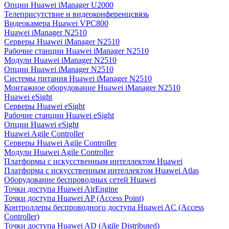
Опции Huawei iManager U2000
Телеприсутствие и видеоконференцсвязь
Видеокамера Huawei VPC800
Huawei iManager N2510
Серверы Huawei iManager N2510
Рабочие станции Huawei iManager N2510
Модули Huawei iManager N2510
Опции Huawei iManager N2510
Системы питания Huawei iManager N2510
Монтажное оборудование Huawei iManager N2510
Huawei eSight
Серверы Huawei eSight
Рабочие станции Huawei eSight
Опции Huawei eSight
Huawei Agile Controller
Серверы Huawei Agile Controller
Модули Huawei Agile Controller
Платформы с искусственным интеллектом Huawei
Платформа с искусственным интеллектом Huawei Atlas
Оборудование беспроводных сетей Huawei
Точки доступа Huawei AirEngine
Точки доступа Huawei AP (Access Point)
Контроллеры беспроводного доступа Huawei AC (Access
Controller)
Точки доступа Huawei AD (Agile Distributed)