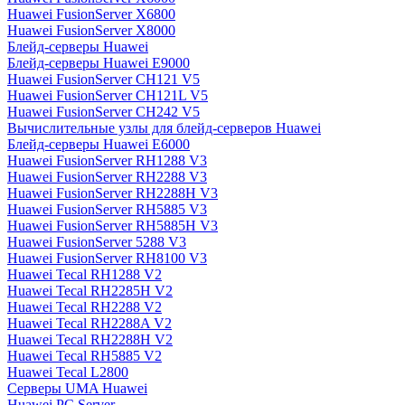
Huawei FusionServer X6800
Huawei FusionServer X8000
Блейд-серверы Huawei
Блейд-серверы Huawei E9000
Huawei FusionServer CH121 V5
Huawei FusionServer CH121L V5
Huawei FusionServer CH242 V5
Вычислительные узлы для блейд-серверов Huawei
Блейд-серверы Huawei E6000
Huawei FusionServer RH1288 V3
Huawei FusionServer RH2288 V3
Huawei FusionServer RH2288H V3
Huawei FusionServer RH5885 V3
Huawei FusionServer RH5885H V3
Huawei FusionServer 5288 V3
Huawei FusionServer RH8100 V3
Huawei Tecal RH1288 V2
Huawei Tecal RH2285H V2
Huawei Tecal RH2288 V2
Huawei Tecal RH2288A V2
Huawei Tecal RH2288H V2
Huawei Tecal RH5885 V2
Huawei Tecal L2800
Серверы UMA Huawei
Huawei PC Server