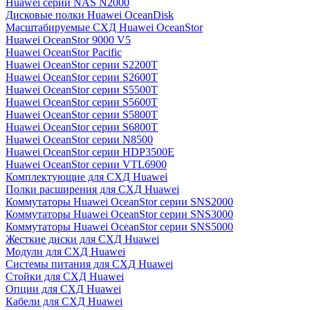
Huawei серии NAS N2000
Дисковые полки Huawei OceanDisk
Масштабируемые СХД Huawei OceanStor
Huawei OceanStor 9000 V5
Huawei OceanStor Pacific
Huawei OceanStor серии S2200T
Huawei OceanStor серии S2600T
Huawei OceanStor серии S5500T
Huawei OceanStor серии S5600T
Huawei OceanStor серии S5800T
Huawei OceanStor серии S6800T
Huawei OceanStor серии N8500
Huawei OceanStor серии HDP3500E
Huawei OceanStor серии VTL6900
Комплектующие для СХД Huawei
Полки расширения для СХД Huawei
Коммутаторы Huawei OceanStor серии SNS2000
Коммутаторы Huawei OceanStor серии SNS3000
Коммутаторы Huawei OceanStor серии SNS5000
Жесткие диски для СХД Huawei
Модули для СХД Huawei
Системы питания для СХД Huawei
Стойки для СХД Huawei
Опции для СХД Huawei
Кабели для СХД Huawei