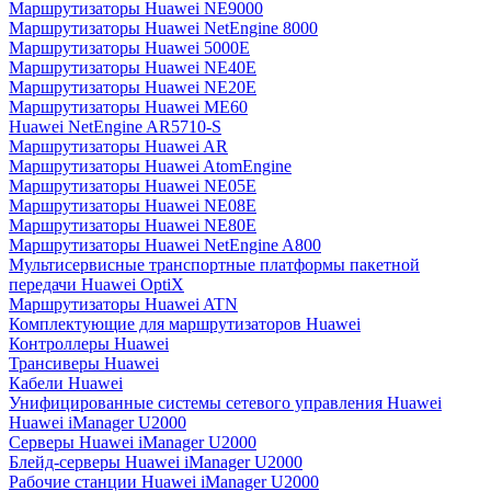
Маршрутизаторы Huawei NE9000
Маршрутизаторы Huawei NetEngine 8000
Маршрутизаторы Huawei 5000E
Маршрутизаторы Huawei NE40E
Маршрутизаторы Huawei NE20E
Маршрутизаторы Huawei ME60
Huawei NetEngine AR5710-S
Маршрутизаторы Huawei AR
Маршрутизаторы Huawei AtomEngine
Маршрутизаторы Huawei NE05E
Маршрутизаторы Huawei NE08E
Маршрутизаторы Huawei NE80E
Маршрутизаторы Huawei NetEngine A800
Мультисервисные транспортные платформы пакетной
передачи Huawei OptiX
Маршрутизаторы Huawei ATN
Комплектующие для маршрутизаторов Huawei
Контроллеры Huawei
Трансиверы Huawei
Кабели Huawei
Унифицированные системы сетевого управления Huawei
Huawei iManager U2000
Серверы Huawei iManager U2000
Блейд-серверы Huawei iManager U2000
Рабочие станции Huawei iManager U2000