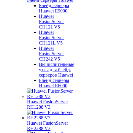
Блейд-серверы Huawei
Блейд-серверы
Huawei E9000
Huawei
FusionServer
CH121 V5
Huawei
FusionServer
CH121L V5
Huawei
FusionServer
CH242 V5
Вычислительные
узлы для блейд-
серверов Huawei
Блейд-серверы
Huawei E6000
Huawei FusionServer
RH1288 V3
Huawei FusionServer
RH2288 V3