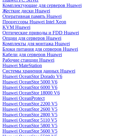
Комплектующие для серверов Huawei
Жесткие диски Huawei
Оперативная память Huawei
Процессоры Huawei Intel Xeon
KVM Huawei
Оптические приводы и FDD Huawei
Опции для серверов Huawei
Комплекты для монтажа Huawei
Блоки питания для серверов Huawei
Кабели для серверов Huawei
Рабочие станции Huawei
Huawei MateStation
Системы хранения данных Huawei
Huawei OceanStor Dorado V6
Huawei OceanStor 5000 V6
Huawei OceanStor 6000 V6
Huawei OceanStor 18000 V6
Huawei OceanProtect
Huawei OceanStor 2200 V5
Huawei OceanStor 2600 V5
Huawei OceanStor 2800 V5
Huawei OceanStor 5110 V5
Huawei OceanStor 5800 V5
Huawei OceanStor 5600 V5