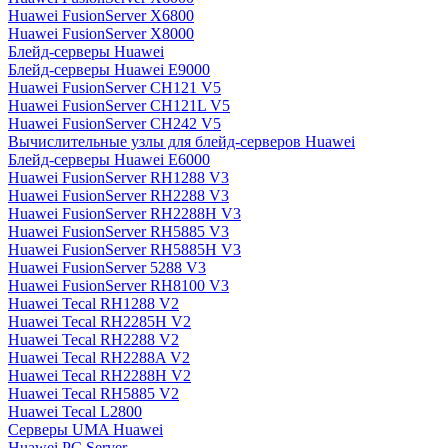
Huawei FusionServer X6800
Huawei FusionServer X8000
Блейд-серверы Huawei
Блейд-серверы Huawei E9000
Huawei FusionServer CH121 V5
Huawei FusionServer CH121L V5
Huawei FusionServer CH242 V5
Вычислительные узлы для блейд-серверов Huawei
Блейд-серверы Huawei E6000
Huawei FusionServer RH1288 V3
Huawei FusionServer RH2288 V3
Huawei FusionServer RH2288H V3
Huawei FusionServer RH5885 V3
Huawei FusionServer RH5885H V3
Huawei FusionServer 5288 V3
Huawei FusionServer RH8100 V3
Huawei Tecal RH1288 V2
Huawei Tecal RH2285H V2
Huawei Tecal RH2288 V2
Huawei Tecal RH2288A V2
Huawei Tecal RH2288H V2
Huawei Tecal RH5885 V2
Huawei Tecal L2800
Серверы UMA Huawei
Huawei PC Server