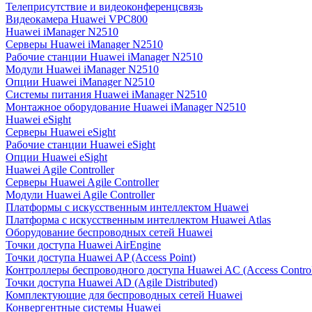
Телеприсутствие и видеоконференцсвязь
Видеокамера Huawei VPC800
Huawei iManager N2510
Серверы Huawei iManager N2510
Рабочие станции Huawei iManager N2510
Модули Huawei iManager N2510
Опции Huawei iManager N2510
Системы питания Huawei iManager N2510
Монтажное оборудование Huawei iManager N2510
Huawei eSight
Серверы Huawei eSight
Рабочие станции Huawei eSight
Опции Huawei eSight
Huawei Agile Controller
Серверы Huawei Agile Controller
Модули Huawei Agile Controller
Платформы с искусственным интеллектом Huawei
Платформа с искусственным интеллектом Huawei Atlas
Оборудование беспроводных сетей Huawei
Точки доступа Huawei AirEngine
Точки доступа Huawei AP (Access Point)
Контроллеры беспроводного доступа Huawei AC (Access Control
Точки доступа Huawei AD (Agile Distributed)
Комплектующие для беспроводных сетей Huawei
Конвергентные системы Huawei