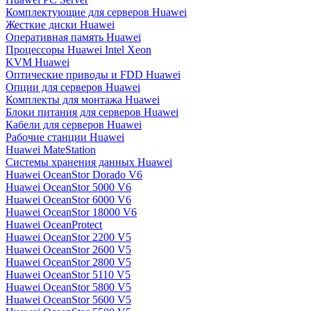
Комплектующие для серверов Huawei
Жесткие диски Huawei
Оперативная память Huawei
Процессоры Huawei Intel Xeon
KVM Huawei
Оптические приводы и FDD Huawei
Опции для серверов Huawei
Комплекты для монтажа Huawei
Блоки питания для серверов Huawei
Кабели для серверов Huawei
Рабочие станции Huawei
Huawei MateStation
Системы хранения данных Huawei
Huawei OceanStor Dorado V6
Huawei OceanStor 5000 V6
Huawei OceanStor 6000 V6
Huawei OceanStor 18000 V6
Huawei OceanProtect
Huawei OceanStor 2200 V5
Huawei OceanStor 2600 V5
Huawei OceanStor 2800 V5
Huawei OceanStor 5110 V5
Huawei OceanStor 5800 V5
Huawei OceanStor 5600 V5