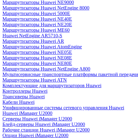
Маршрутизаторы Huawei NE9000
Маршрутизаторы Huawei NetEngine 8000
Маршрутизаторы Huawei 5000E
Маршрутизаторы Huawei NE40E
Маршрутизаторы Huawei NE20E
Маршрутизаторы Huawei ME60
Huawei NetEngine AR5710-S
Маршрутизаторы Huawei AR
Маршрутизаторы Huawei AtomEngine
Маршрутизаторы Huawei NE05E
Маршрутизаторы Huawei NE08E
Маршрутизаторы Huawei NE80E
Маршрутизаторы Huawei NetEngine A800
Мультисервисные транспортные платформы пакетной передачи
Маршрутизаторы Huawei ATN
Комплектующие для маршрутизаторов Huawei
Контроллеры Huawei
Трансиверы Huawei
Кабели Huawei
Унифицированные системы сетевого управления Huawei
Huawei iManager U2000
Серверы Huawei iManager U2000
Блейд-серверы Huawei iManager U2000
Рабочие станции Huawei iManager U2000
Опции Huawei iManager U2000