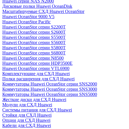
Huawei серии NAS N2000
Дисковые полки Huawei OceanDisk
Масштабируемые СХД Huawei OceanStor
Huawei OceanStor 9000 V5
Huawei OceanStor Pacific
Huawei OceanStor серии S2200T
Huawei OceanStor серии S2600T
Huawei OceanStor серии S5500T
Huawei OceanStor серии S5600T
Huawei OceanStor серии S5800T
Huawei OceanStor серии S6800T
Huawei OceanStor серии N8500
Huawei OceanStor серии HDP3500E
Huawei OceanStor серии VTL6900
Комплектующие для СХД Huawei
Полки расширения для СХД Huawei
Коммутаторы Huawei OceanStor серии SNS2000
Коммутаторы Huawei OceanStor серии SNS3000
Коммутаторы Huawei OceanStor серии SNS5000
Жесткие диски для СХД Huawei
Модули для СХД Huawei
Системы питания для СХД Huawei
Стойки для СХД Huawei
Опции для СХД Huawei
Кабели для СХД Huawei