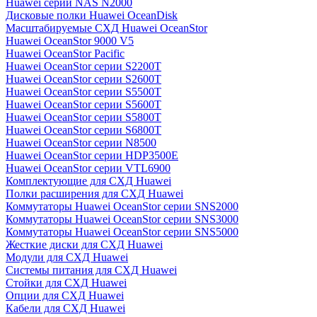
Huawei серии NAS N2000
Дисковые полки Huawei OceanDisk
Масштабируемые СХД Huawei OceanStor
Huawei OceanStor 9000 V5
Huawei OceanStor Pacific
Huawei OceanStor серии S2200T
Huawei OceanStor серии S2600T
Huawei OceanStor серии S5500T
Huawei OceanStor серии S5600T
Huawei OceanStor серии S5800T
Huawei OceanStor серии S6800T
Huawei OceanStor серии N8500
Huawei OceanStor серии HDP3500E
Huawei OceanStor серии VTL6900
Комплектующие для СХД Huawei
Полки расширения для СХД Huawei
Коммутаторы Huawei OceanStor серии SNS2000
Коммутаторы Huawei OceanStor серии SNS3000
Коммутаторы Huawei OceanStor серии SNS5000
Жесткие диски для СХД Huawei
Модули для СХД Huawei
Системы питания для СХД Huawei
Стойки для СХД Huawei
Опции для СХД Huawei
Кабели для СХД Huawei