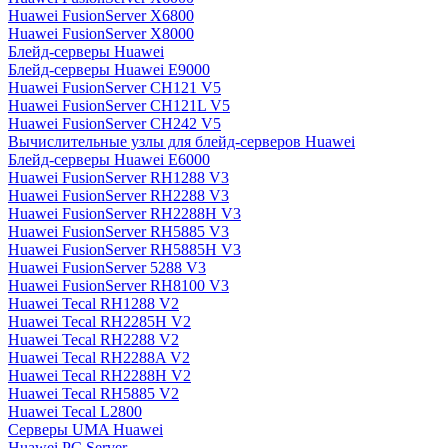
Huawei FusionServer X6800
Huawei FusionServer X8000
Блейд-серверы Huawei
Блейд-серверы Huawei E9000
Huawei FusionServer CH121 V5
Huawei FusionServer CH121L V5
Huawei FusionServer CH242 V5
Вычислительные узлы для блейд-серверов Huawei
Блейд-серверы Huawei E6000
Huawei FusionServer RH1288 V3
Huawei FusionServer RH2288 V3
Huawei FusionServer RH2288H V3
Huawei FusionServer RH5885 V3
Huawei FusionServer RH5885H V3
Huawei FusionServer 5288 V3
Huawei FusionServer RH8100 V3
Huawei Tecal RH1288 V2
Huawei Tecal RH2285H V2
Huawei Tecal RH2288 V2
Huawei Tecal RH2288A V2
Huawei Tecal RH2288H V2
Huawei Tecal RH5885 V2
Huawei Tecal L2800
Серверы UMA Huawei
Huawei PC Server