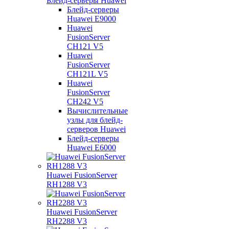
Блейд-серверы Huawei
Блейд-серверы
Huawei E9000
Huawei
FusionServer
CH121 V5
Huawei
FusionServer
CH121L V5
Huawei
FusionServer
CH242 V5
Вычислительные
узлы для блейд-
серверов Huawei
Блейд-серверы
Huawei E6000
Huawei FusionServer
RH1288 V3
Huawei FusionServer
RH2288 V3