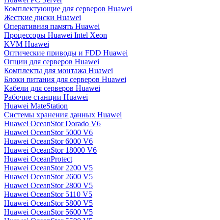
Комплектующие для серверов Huawei
Жесткие диски Huawei
Оперативная память Huawei
Процессоры Huawei Intel Xeon
KVM Huawei
Оптические приводы и FDD Huawei
Опции для серверов Huawei
Комплекты для монтажа Huawei
Блоки питания для серверов Huawei
Кабели для серверов Huawei
Рабочие станции Huawei
Huawei MateStation
Системы хранения данных Huawei
Huawei OceanStor Dorado V6
Huawei OceanStor 5000 V6
Huawei OceanStor 6000 V6
Huawei OceanStor 18000 V6
Huawei OceanProtect
Huawei OceanStor 2200 V5
Huawei OceanStor 2600 V5
Huawei OceanStor 2800 V5
Huawei OceanStor 5110 V5
Huawei OceanStor 5800 V5
Huawei OceanStor 5600 V5