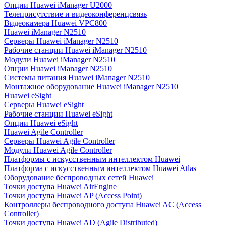
Опции Huawei iManager U2000
Телеприсутствие и видеоконференцсвязь
Видеокамера Huawei VPC800
Huawei iManager N2510
Серверы Huawei iManager N2510
Рабочие станции Huawei iManager N2510
Модули Huawei iManager N2510
Опции Huawei iManager N2510
Системы питания Huawei iManager N2510
Монтажное оборудование Huawei iManager N2510
Huawei eSight
Серверы Huawei eSight
Рабочие станции Huawei eSight
Опции Huawei eSight
Huawei Agile Controller
Серверы Huawei Agile Controller
Модули Huawei Agile Controller
Платформы с искусственным интеллектом Huawei
Платформа с искусственным интеллектом Huawei Atlas
Оборудование беспроводных сетей Huawei
Точки доступа Huawei AirEngine
Точки доступа Huawei AP (Access Point)
Контроллеры беспроводного доступа Huawei AC (Access
Controller)
Точки доступа Huawei AD (Agile Distributed)