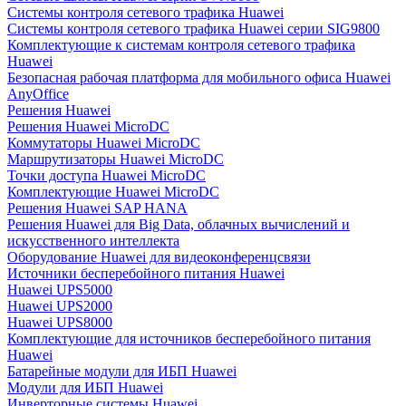
Системы контроля сетевого трафика Huawei
Системы контроля сетевого трафика Huawei серии SIG9800
Комплектующие к системам контроля сетевого трафика
Huawei
Безопасная рабочая платформа для мобильного офиса Huawei
AnyOffice
Решения Huawei
Решения Huawei MicroDC
Коммутаторы Huawei MicroDC
Маршрутизаторы Huawei MicroDC
Точки доступа Huawei MicroDC
Комплектующие Huawei MicroDC
Решения Huawei SAP HANA
Решения Huawei для Big Data, облачных вычислений и
искусственного интеллекта
Оборудование Huawei для видеоконференцсвязи
Источники бесперебойного питания Huawei
Huawei UPS5000
Huawei UPS2000
Huawei UPS8000
Комплектующие для источников бесперебойного питания
Huawei
Батарейные модули для ИБП Huawei
Модули для ИБП Huawei
Инверторные системы Huawei