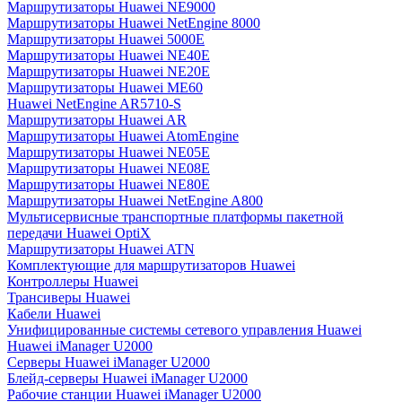
Маршрутизаторы Huawei NE9000
Маршрутизаторы Huawei NetEngine 8000
Маршрутизаторы Huawei 5000E
Маршрутизаторы Huawei NE40E
Маршрутизаторы Huawei NE20E
Маршрутизаторы Huawei ME60
Huawei NetEngine AR5710-S
Маршрутизаторы Huawei AR
Маршрутизаторы Huawei AtomEngine
Маршрутизаторы Huawei NE05E
Маршрутизаторы Huawei NE08E
Маршрутизаторы Huawei NE80E
Маршрутизаторы Huawei NetEngine A800
Мультисервисные транспортные платформы пакетной
передачи Huawei OptiX
Маршрутизаторы Huawei ATN
Комплектующие для маршрутизаторов Huawei
Контроллеры Huawei
Трансиверы Huawei
Кабели Huawei
Унифицированные системы сетевого управления Huawei
Huawei iManager U2000
Серверы Huawei iManager U2000
Блейд-серверы Huawei iManager U2000
Рабочие станции Huawei iManager U2000