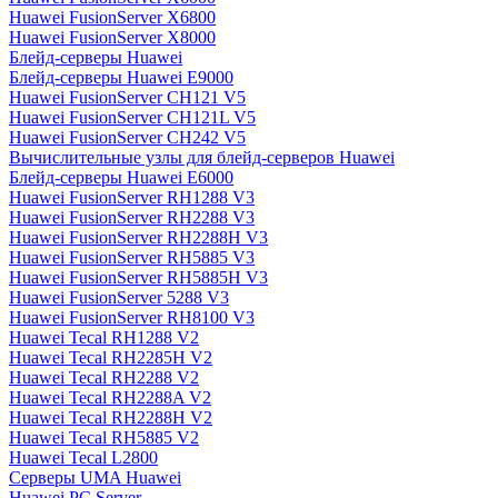
Huawei FusionServer X6800
Huawei FusionServer X8000
Блейд-серверы Huawei
Блейд-серверы Huawei E9000
Huawei FusionServer CH121 V5
Huawei FusionServer CH121L V5
Huawei FusionServer CH242 V5
Вычислительные узлы для блейд-серверов Huawei
Блейд-серверы Huawei E6000
Huawei FusionServer RH1288 V3
Huawei FusionServer RH2288 V3
Huawei FusionServer RH2288H V3
Huawei FusionServer RH5885 V3
Huawei FusionServer RH5885H V3
Huawei FusionServer 5288 V3
Huawei FusionServer RH8100 V3
Huawei Tecal RH1288 V2
Huawei Tecal RH2285H V2
Huawei Tecal RH2288 V2
Huawei Tecal RH2288A V2
Huawei Tecal RH2288H V2
Huawei Tecal RH5885 V2
Huawei Tecal L2800
Серверы UMA Huawei
Huawei PC Server