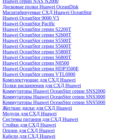
Huawei серии NAS N2000
Дисковые полки Huawei OceanDisk
Масштабируемые СХД Huawei OceanStor
Huawei OceanStor 9000 V5
Huawei OceanStor Pacific
Huawei OceanStor серии S2200T
Huawei OceanStor серии S2600T
Huawei OceanStor серии S5500T
Huawei OceanStor серии S5600T
Huawei OceanStor серии S5800T
Huawei OceanStor серии S6800T
Huawei OceanStor серии N8500
Huawei OceanStor серии HDP3500E
Huawei OceanStor серии VTL6900
Комплектующие для СХД Huawei
Полки расширения для СХД Huawei
Коммутаторы Huawei OceanStor серии SNS2000
Коммутаторы Huawei OceanStor серии SNS3000
Коммутаторы Huawei OceanStor серии SNS5000
Жесткие диски для СХД Huawei
Модули для СХД Huawei
Системы питания для СХД Huawei
Стойки для СХД Huawei
Опции для СХД Huawei
Кабели для СХД Huawei