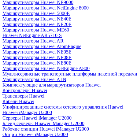
Маршрутизаторы Huawei NE9000
Маршрутизаторы Huawei NetEngine 8000
Маршрутизаторы Huawei 5000E
Маршрутизаторы Huawei NE40E
Маршрутизаторы Huawei NE20E
Маршрутизаторы Huawei ME60
Huawei NetEngine AR5710-S
Маршрутизаторы Huawei AR
Маршрутизаторы Huawei AtomEngine
Маршрутизаторы Huawei NE05E
Маршрутизаторы Huawei NE08E
Маршрутизаторы Huawei NE80E
Маршрутизаторы Huawei NetEngine A800
Мультисервисные транспортные платформы пакетной передачи
Маршрутизаторы Huawei ATN
Комплектующие для маршрутизаторов Huawei
Контроллеры Huawei
Трансиверы Huawei
Кабели Huawei
Унифицированные системы сетевого управления Huawei
Huawei iManager U2000
Серверы Huawei iManager U2000
Блейд-серверы Huawei iManager U2000
Рабочие станции Huawei iManager U2000
Опции Huawei iManager U2000