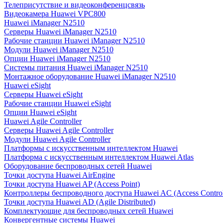
Телеприсутствие и видеоконференцсвязь
Видеокамера Huawei VPC800
Huawei iManager N2510
Серверы Huawei iManager N2510
Рабочие станции Huawei iManager N2510
Модули Huawei iManager N2510
Опции Huawei iManager N2510
Системы питания Huawei iManager N2510
Монтажное оборудование Huawei iManager N2510
Huawei eSight
Серверы Huawei eSight
Рабочие станции Huawei eSight
Опции Huawei eSight
Huawei Agile Controller
Серверы Huawei Agile Controller
Модули Huawei Agile Controller
Платформы с искусственным интеллектом Huawei
Платформа с искусственным интеллектом Huawei Atlas
Оборудование беспроводных сетей Huawei
Точки доступа Huawei AirEngine
Точки доступа Huawei AP (Access Point)
Контроллеры беспроводного доступа Huawei AC (Access Control
Точки доступа Huawei AD (Agile Distributed)
Комплектующие для беспроводных сетей Huawei
Конвергентные системы Huawei