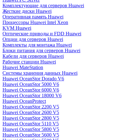
Комплектующие для серверов Huawei
Жесткие диски Huawei
Оперативная память Huawei
Процессоры Huawei Intel Xeon
KVM Huawei
Оптические приводы и FDD Huawei
Опции для серверов Huawei
Комплекты для монтажа Huawei
Блоки питания для серверов Huawei
Кабели для серверов Huawei
Рабочие станции Huawei
Huawei MateStation
Системы хранения данных Huawei
Huawei OceanStor Dorado V6
Huawei OceanStor 5000 V6
Huawei OceanStor 6000 V6
Huawei OceanStor 18000 V6
Huawei OceanProtect
Huawei OceanStor 2200 V5
Huawei OceanStor 2600 V5
Huawei OceanStor 2800 V5
Huawei OceanStor 5110 V5
Huawei OceanStor 5800 V5
Huawei OceanStor 5600 V5