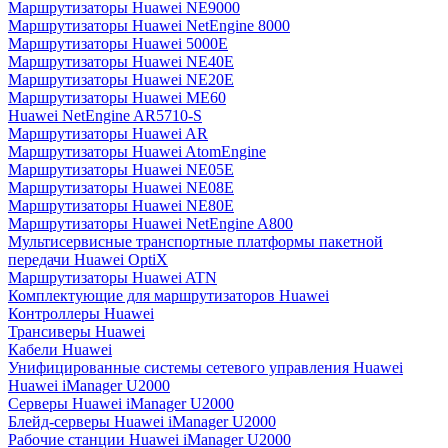
Маршрутизаторы Huawei NE9000
Маршрутизаторы Huawei NetEngine 8000
Маршрутизаторы Huawei 5000E
Маршрутизаторы Huawei NE40E
Маршрутизаторы Huawei NE20E
Маршрутизаторы Huawei ME60
Huawei NetEngine AR5710-S
Маршрутизаторы Huawei AR
Маршрутизаторы Huawei AtomEngine
Маршрутизаторы Huawei NE05E
Маршрутизаторы Huawei NE08E
Маршрутизаторы Huawei NE80E
Маршрутизаторы Huawei NetEngine A800
Мультисервисные транспортные платформы пакетной
передачи Huawei OptiX
Маршрутизаторы Huawei ATN
Комплектующие для маршрутизаторов Huawei
Контроллеры Huawei
Трансиверы Huawei
Кабели Huawei
Унифицированные системы сетевого управления Huawei
Huawei iManager U2000
Серверы Huawei iManager U2000
Блейд-серверы Huawei iManager U2000
Рабочие станции Huawei iManager U2000