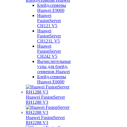
Блейд-серверы Huawei
Блейд-серверы
Huawei E9000
Huawei
FusionServer
CH121 V5
Huawei
FusionServer
CH121L V5
Huawei
FusionServer
CH242 V5
Вычислительные
узлы для блейд-
серверов Huawei
Блейд-серверы
Huawei E6000
Huawei FusionServer
RH1288 V3
Huawei FusionServer
RH2288 V3