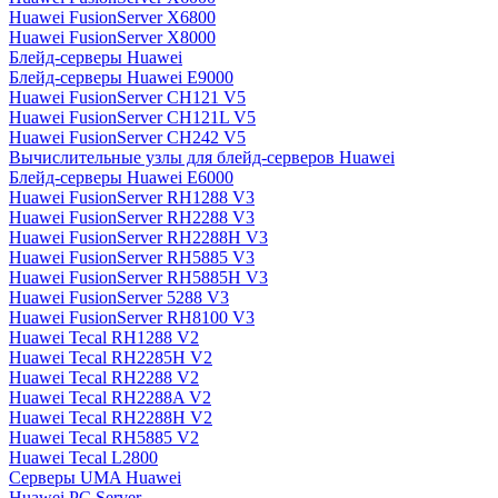
Huawei FusionServer X6800
Huawei FusionServer X8000
Блейд-серверы Huawei
Блейд-серверы Huawei E9000
Huawei FusionServer CH121 V5
Huawei FusionServer CH121L V5
Huawei FusionServer CH242 V5
Вычислительные узлы для блейд-серверов Huawei
Блейд-серверы Huawei E6000
Huawei FusionServer RH1288 V3
Huawei FusionServer RH2288 V3
Huawei FusionServer RH2288H V3
Huawei FusionServer RH5885 V3
Huawei FusionServer RH5885H V3
Huawei FusionServer 5288 V3
Huawei FusionServer RH8100 V3
Huawei Tecal RH1288 V2
Huawei Tecal RH2285H V2
Huawei Tecal RH2288 V2
Huawei Tecal RH2288A V2
Huawei Tecal RH2288H V2
Huawei Tecal RH5885 V2
Huawei Tecal L2800
Серверы UMA Huawei
Huawei PC Server