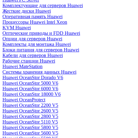
Комплектующие для серверов Huawei
Жесткие диски Huawei
Оперативная память Huawei
Процессоры Huawei Intel Xeon
KVM Huawei
Оптические приводы и FDD Huawei
Опции для серверов Huawei
Комплекты для монтажа Huawei
Блоки питания для серверов Huawei
Кабели для серверов Huawei
Рабочие станции Huawei
Huawei MateStation
Системы хранения данных Huawei
Huawei OceanStor Dorado V6
Huawei OceanStor 5000 V6
Huawei OceanStor 6000 V6
Huawei OceanStor 18000 V6
Huawei OceanProtect
Huawei OceanStor 2200 V5
Huawei OceanStor 2600 V5
Huawei OceanStor 2800 V5
Huawei OceanStor 5110 V5
Huawei OceanStor 5800 V5
Huawei OceanStor 5600 V5