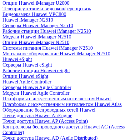
Опции Huawei iManager U2000
Телеприсутствие и видеоконференцсвязь
Видеокамера Huawei VPC800
Huawei iManager N2510
Серверы Huawei iManager N2510
Рабочие станции Huawei iManager N2510
Модули Huawei iManager N2510
Опции Huawei iManager N2510
Системы питания Huawei iManager N2510
Монтажное оборудование Huawei iManager N2510
Huawei eSight
Серверы Huawei eSight
Рабочие станции Huawei eSight
Опции Huawei eSight
Huawei Agile Controller
Серверы Huawei Agile Controller
Модули Huawei Agile Controller
Платформы с искусственным интеллектом Huawei
Платформа с искусственным интеллектом Huawei Atlas
Оборудование беспроводных сетей Huawei
Точки доступа Huawei AirEngine
Точки доступа Huawei AP (Access Point)
Контроллеры беспроводного доступа Huawei AC (Access
Controller)
Точки доступа Huawei AD (Agile Distributed)