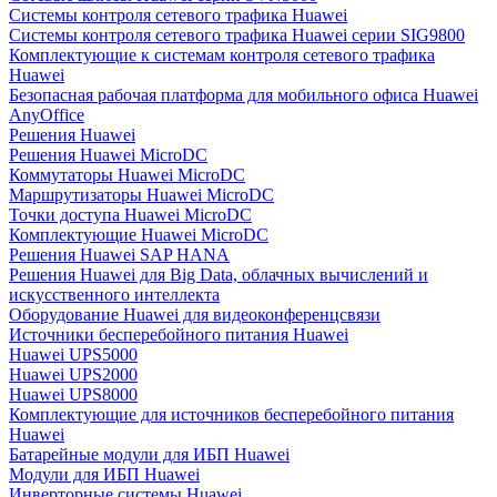
Системы контроля сетевого трафика Huawei
Системы контроля сетевого трафика Huawei серии SIG9800
Комплектующие к системам контроля сетевого трафика
Huawei
Безопасная рабочая платформа для мобильного офиса Huawei
AnyOffice
Решения Huawei
Решения Huawei MicroDC
Коммутаторы Huawei MicroDC
Маршрутизаторы Huawei MicroDC
Точки доступа Huawei MicroDC
Комплектующие Huawei MicroDC
Решения Huawei SAP HANA
Решения Huawei для Big Data, облачных вычислений и
искусственного интеллекта
Оборудование Huawei для видеоконференцсвязи
Источники бесперебойного питания Huawei
Huawei UPS5000
Huawei UPS2000
Huawei UPS8000
Комплектующие для источников бесперебойного питания
Huawei
Батарейные модули для ИБП Huawei
Модули для ИБП Huawei
Инверторные системы Huawei