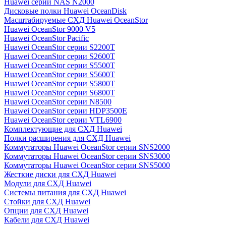
Huawei серии NAS N2000
Дисковые полки Huawei OceanDisk
Масштабируемые СХД Huawei OceanStor
Huawei OceanStor 9000 V5
Huawei OceanStor Pacific
Huawei OceanStor серии S2200T
Huawei OceanStor серии S2600T
Huawei OceanStor серии S5500T
Huawei OceanStor серии S5600T
Huawei OceanStor серии S5800T
Huawei OceanStor серии S6800T
Huawei OceanStor серии N8500
Huawei OceanStor серии HDP3500E
Huawei OceanStor серии VTL6900
Комплектующие для СХД Huawei
Полки расширения для СХД Huawei
Коммутаторы Huawei OceanStor серии SNS2000
Коммутаторы Huawei OceanStor серии SNS3000
Коммутаторы Huawei OceanStor серии SNS5000
Жесткие диски для СХД Huawei
Модули для СХД Huawei
Системы питания для СХД Huawei
Стойки для СХД Huawei
Опции для СХД Huawei
Кабели для СХД Huawei