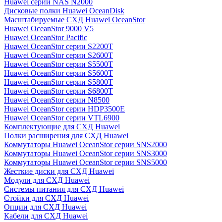
Huawei серии NAS N2000
Дисковые полки Huawei OceanDisk
Масштабируемые СХД Huawei OceanStor
Huawei OceanStor 9000 V5
Huawei OceanStor Pacific
Huawei OceanStor серии S2200T
Huawei OceanStor серии S2600T
Huawei OceanStor серии S5500T
Huawei OceanStor серии S5600T
Huawei OceanStor серии S5800T
Huawei OceanStor серии S6800T
Huawei OceanStor серии N8500
Huawei OceanStor серии HDP3500E
Huawei OceanStor серии VTL6900
Комплектующие для СХД Huawei
Полки расширения для СХД Huawei
Коммутаторы Huawei OceanStor серии SNS2000
Коммутаторы Huawei OceanStor серии SNS3000
Коммутаторы Huawei OceanStor серии SNS5000
Жесткие диски для СХД Huawei
Модули для СХД Huawei
Системы питания для СХД Huawei
Стойки для СХД Huawei
Опции для СХД Huawei
Кабели для СХД Huawei