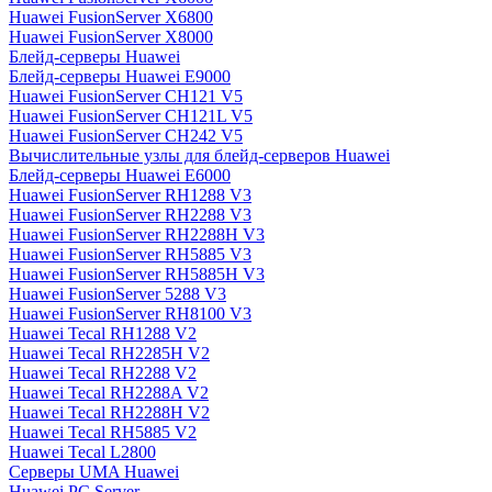
Huawei FusionServer X6800
Huawei FusionServer X8000
Блейд-серверы Huawei
Блейд-серверы Huawei E9000
Huawei FusionServer CH121 V5
Huawei FusionServer CH121L V5
Huawei FusionServer CH242 V5
Вычислительные узлы для блейд-серверов Huawei
Блейд-серверы Huawei E6000
Huawei FusionServer RH1288 V3
Huawei FusionServer RH2288 V3
Huawei FusionServer RH2288H V3
Huawei FusionServer RH5885 V3
Huawei FusionServer RH5885H V3
Huawei FusionServer 5288 V3
Huawei FusionServer RH8100 V3
Huawei Tecal RH1288 V2
Huawei Tecal RH2285H V2
Huawei Tecal RH2288 V2
Huawei Tecal RH2288A V2
Huawei Tecal RH2288H V2
Huawei Tecal RH5885 V2
Huawei Tecal L2800
Серверы UMA Huawei
Huawei PC Server