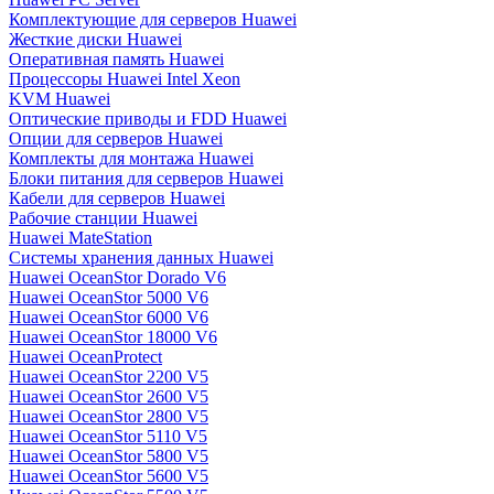
Комплектующие для серверов Huawei
Жесткие диски Huawei
Оперативная память Huawei
Процессоры Huawei Intel Xeon
KVM Huawei
Оптические приводы и FDD Huawei
Опции для серверов Huawei
Комплекты для монтажа Huawei
Блоки питания для серверов Huawei
Кабели для серверов Huawei
Рабочие станции Huawei
Huawei MateStation
Системы хранения данных Huawei
Huawei OceanStor Dorado V6
Huawei OceanStor 5000 V6
Huawei OceanStor 6000 V6
Huawei OceanStor 18000 V6
Huawei OceanProtect
Huawei OceanStor 2200 V5
Huawei OceanStor 2600 V5
Huawei OceanStor 2800 V5
Huawei OceanStor 5110 V5
Huawei OceanStor 5800 V5
Huawei OceanStor 5600 V5