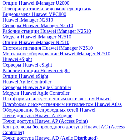
Опции Huawei iManager U2000
Телеприсутствие и видеоконференцсвязь
Видеокамера Huawei VPC800
Huawei iManager N2510
Серверы Huawei iManager N2510
Рабочие станции Huawei iManager N2510
Модули Huawei iManager N2510
Опции Huawei iManager N2510
Системы питания Huawei iManager N2510
Монтажное оборудование Huawei iManager N2510
Huawei eSight
Серверы Huawei eSight
Рабочие станции Huawei eSight
Опции Huawei eSight
Huawei Agile Controller
Серверы Huawei Agile Controller
Модули Huawei Agile Controller
Платформы с искусственным интеллектом Huawei
Платформа с искусственным интеллектом Huawei Atlas
Оборудование беспроводных сетей Huawei
Точки доступа Huawei AirEngine
Точки доступа Huawei AP (Access Point)
Контроллеры беспроводного доступа Huawei AC (Access
Controller)
Точки доступа Huawei AD (Agile Distributed)