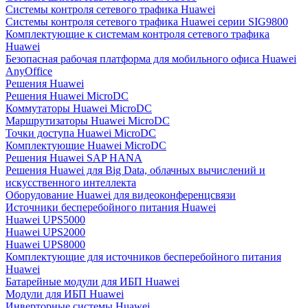
Системы контроля сетевого трафика Huawei
Системы контроля сетевого трафика Huawei серии SIG9800
Комплектующие к системам контроля сетевого трафика
Huawei
Безопасная рабочая платформа для мобильного офиса Huawei
AnyOffice
Решения Huawei
Решения Huawei MicroDC
Коммутаторы Huawei MicroDC
Маршрутизаторы Huawei MicroDC
Точки доступа Huawei MicroDC
Комплектующие Huawei MicroDC
Решения Huawei SAP HANA
Решения Huawei для Big Data, облачных вычислений и
искусственного интеллекта
Оборудование Huawei для видеоконференцсвязи
Источники бесперебойного питания Huawei
Huawei UPS5000
Huawei UPS2000
Huawei UPS8000
Комплектующие для источников бесперебойного питания
Huawei
Батарейные модули для ИБП Huawei
Модули для ИБП Huawei
Инверторные системы Huawei