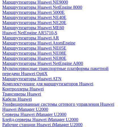
Маршрутизаторы Huawei NE9000
Маршрутизаторы Huawei NetEngine 8000
Маршрутизаторы Huawei 5000E
Маршрутизаторы Huawei NE40E
Маршрутизаторы Huawei NE20E
Маршрутизаторы Huawei ME60
Huawei NetEngine AR5710-S
Маршрутизаторы Huawei AR
Маршрутизаторы Huawei AtomEngine
Маршрутизаторы Huawei NE05E
Маршрутизаторы Huawei NE08E
Маршрутизаторы Huawei NE80E
Маршрутизаторы Huawei NetEngine A800
Мультисервисные транспортные платформы пакетной
передачи Huawei OptiX
Маршрутизаторы Huawei ATN
Комплектующие для маршрутизаторов Huawei
Контроллеры Huawei
Трансиверы Huawei
Кабели Huawei
Унифицированные системы сетевого управления Huawei
Huawei iManager U2000
Серверы Huawei iManager U2000
Блейд-серверы Huawei iManager U2000
Рабочие станции Huawei iManager U2000