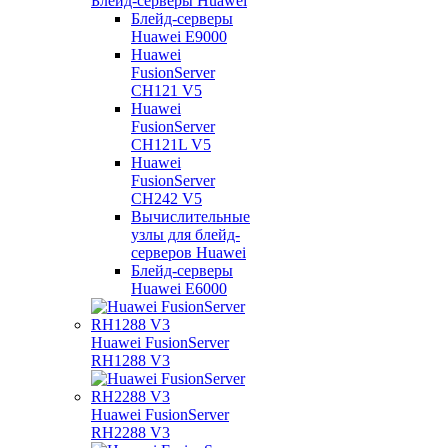
Блейд-серверы Huawei
Блейд-серверы
Huawei E9000
Huawei
FusionServer
CH121 V5
Huawei
FusionServer
CH121L V5
Huawei
FusionServer
CH242 V5
Вычислительные
узлы для блейд-
серверов Huawei
Блейд-серверы
Huawei E6000
Huawei FusionServer
RH1288 V3
Huawei FusionServer
RH2288 V3