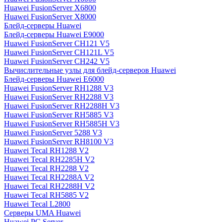
Huawei FusionServer X6800
Huawei FusionServer X8000
Блейд-серверы Huawei
Блейд-серверы Huawei E9000
Huawei FusionServer CH121 V5
Huawei FusionServer CH121L V5
Huawei FusionServer CH242 V5
Вычислительные узлы для блейд-серверов Huawei
Блейд-серверы Huawei E6000
Huawei FusionServer RH1288 V3
Huawei FusionServer RH2288 V3
Huawei FusionServer RH2288H V3
Huawei FusionServer RH5885 V3
Huawei FusionServer RH5885H V3
Huawei FusionServer 5288 V3
Huawei FusionServer RH8100 V3
Huawei Tecal RH1288 V2
Huawei Tecal RH2285H V2
Huawei Tecal RH2288 V2
Huawei Tecal RH2288A V2
Huawei Tecal RH2288H V2
Huawei Tecal RH5885 V2
Huawei Tecal L2800
Серверы UMA Huawei
Huawei PC Server