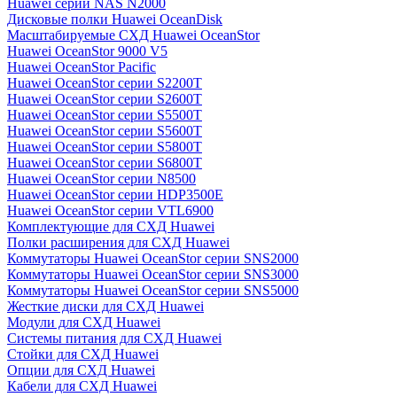
Huawei серии NAS N2000
Дисковые полки Huawei OceanDisk
Масштабируемые СХД Huawei OceanStor
Huawei OceanStor 9000 V5
Huawei OceanStor Pacific
Huawei OceanStor серии S2200T
Huawei OceanStor серии S2600T
Huawei OceanStor серии S5500T
Huawei OceanStor серии S5600T
Huawei OceanStor серии S5800T
Huawei OceanStor серии S6800T
Huawei OceanStor серии N8500
Huawei OceanStor серии HDP3500E
Huawei OceanStor серии VTL6900
Комплектующие для СХД Huawei
Полки расширения для СХД Huawei
Коммутаторы Huawei OceanStor серии SNS2000
Коммутаторы Huawei OceanStor серии SNS3000
Коммутаторы Huawei OceanStor серии SNS5000
Жесткие диски для СХД Huawei
Модули для СХД Huawei
Системы питания для СХД Huawei
Стойки для СХД Huawei
Опции для СХД Huawei
Кабели для СХД Huawei