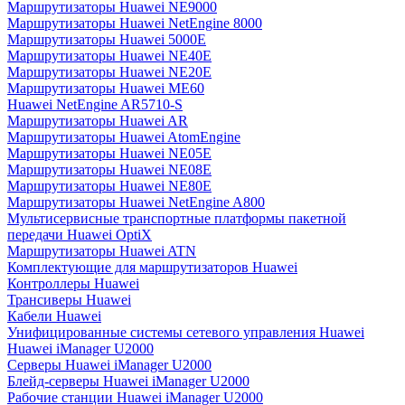
Маршрутизаторы Huawei NE9000
Маршрутизаторы Huawei NetEngine 8000
Маршрутизаторы Huawei 5000E
Маршрутизаторы Huawei NE40E
Маршрутизаторы Huawei NE20E
Маршрутизаторы Huawei ME60
Huawei NetEngine AR5710-S
Маршрутизаторы Huawei AR
Маршрутизаторы Huawei AtomEngine
Маршрутизаторы Huawei NE05E
Маршрутизаторы Huawei NE08E
Маршрутизаторы Huawei NE80E
Маршрутизаторы Huawei NetEngine A800
Мультисервисные транспортные платформы пакетной
передачи Huawei OptiX
Маршрутизаторы Huawei ATN
Комплектующие для маршрутизаторов Huawei
Контроллеры Huawei
Трансиверы Huawei
Кабели Huawei
Унифицированные системы сетевого управления Huawei
Huawei iManager U2000
Серверы Huawei iManager U2000
Блейд-серверы Huawei iManager U2000
Рабочие станции Huawei iManager U2000