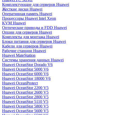
Комплектующие для серверов Huawei
Жесткие диски Huawei
Оперативная память Huawei
Процессоры Huawei Intel Xeon
KVM Huawei
Оптические приводы и FDD Huawei
Опции для серверов Huawei
Комплекты для монтажа Huawei
Блоки питания для серверов Huawei
Кабели для серверов Huawei
Рабочие станции Huawei
Huawei MateStation
Системы хранения данных Huawei
Huawei OceanStor Dorado V6
Huawei OceanStor 5000 V6
Huawei OceanStor 6000 V6
Huawei OceanStor 18000 V6
Huawei OceanProtect
Huawei OceanStor 2200 V5
Huawei OceanStor 2600 V5
Huawei OceanStor 2800 V5
Huawei OceanStor 5110 V5
Huawei OceanStor 5800 V5
Huawei OceanStor 5600 V5