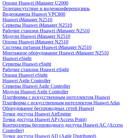
Опции Huawei iManager U2000
Телеприсутствие и видеоконференцсвязь
Видеокамера Huawei VPC800
Huawei iManager N2510
Серверы Huawei iManager N2510
Рабочие станции Huawei iManager N2510
Модули Huawei iManager N2510
Опции Huawei iManager N2510
Системы питания Huawei iManager N2510
Монтажное оборудование Huawei iManager N2510
Huawei eSight
Серверы Huawei eSight
Рабочие станции Huawei eSight
Опции Huawei eSight
Huawei Agile Controller
Серверы Huawei Agile Controller
Модули Huawei Agile Controller
Платформы с искусственным интеллектом Huawei
Платформа с искусственным интеллектом Huawei Atlas
Оборудование беспроводных сетей Huawei
Точки доступа Huawei AirEngine
Точки доступа Huawei AP (Access Point)
Контроллеры беспроводного доступа Huawei AC (Access
Controller)
Точки доступа Huawei AD (Agile Distributed)