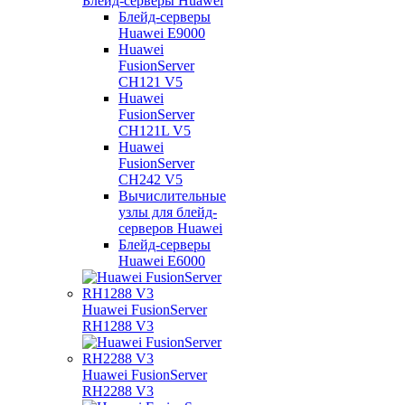
Блейд-серверы Huawei
Блейд-серверы
Huawei E9000
Huawei
FusionServer
CH121 V5
Huawei
FusionServer
CH121L V5
Huawei
FusionServer
CH242 V5
Вычислительные
узлы для блейд-
серверов Huawei
Блейд-серверы
Huawei E6000
Huawei FusionServer
RH1288 V3
Huawei FusionServer
RH2288 V3