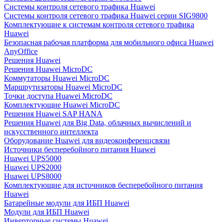
Системы контроля сетевого трафика Huawei
Системы контроля сетевого трафика Huawei серии SIG9800
Комплектующие к системам контроля сетевого трафика
Huawei
Безопасная рабочая платформа для мобильного офиса Huawei
AnyOffice
Решения Huawei
Решения Huawei MicroDC
Коммутаторы Huawei MicroDC
Маршрутизаторы Huawei MicroDC
Точки доступа Huawei MicroDC
Комплектующие Huawei MicroDC
Решения Huawei SAP HANA
Решения Huawei для Big Data, облачных вычислений и
искусственного интеллекта
Оборудование Huawei для видеоконференцсвязи
Источники бесперебойного питания Huawei
Huawei UPS5000
Huawei UPS2000
Huawei UPS8000
Комплектующие для источников бесперебойного питания
Huawei
Батарейные модули для ИБП Huawei
Модули для ИБП Huawei
Инверторные системы Huawei