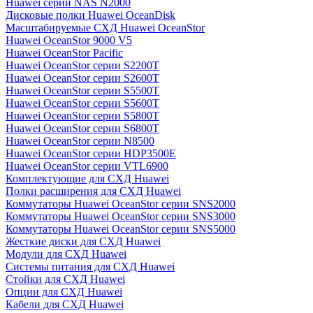
Huawei серии NAS N2000
Дисковые полки Huawei OceanDisk
Масштабируемые СХД Huawei OceanStor
Huawei OceanStor 9000 V5
Huawei OceanStor Pacific
Huawei OceanStor серии S2200T
Huawei OceanStor серии S2600T
Huawei OceanStor серии S5500T
Huawei OceanStor серии S5600T
Huawei OceanStor серии S5800T
Huawei OceanStor серии S6800T
Huawei OceanStor серии N8500
Huawei OceanStor серии HDP3500E
Huawei OceanStor серии VTL6900
Комплектующие для СХД Huawei
Полки расширения для СХД Huawei
Коммутаторы Huawei OceanStor серии SNS2000
Коммутаторы Huawei OceanStor серии SNS3000
Коммутаторы Huawei OceanStor серии SNS5000
Жесткие диски для СХД Huawei
Модули для СХД Huawei
Системы питания для СХД Huawei
Стойки для СХД Huawei
Опции для СХД Huawei
Кабели для СХД Huawei