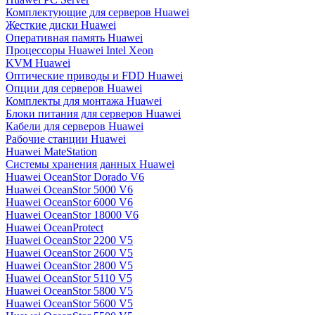
Комплектующие для серверов Huawei
Жесткие диски Huawei
Оперативная память Huawei
Процессоры Huawei Intel Xeon
KVM Huawei
Оптические приводы и FDD Huawei
Опции для серверов Huawei
Комплекты для монтажа Huawei
Блоки питания для серверов Huawei
Кабели для серверов Huawei
Рабочие станции Huawei
Huawei MateStation
Системы хранения данных Huawei
Huawei OceanStor Dorado V6
Huawei OceanStor 5000 V6
Huawei OceanStor 6000 V6
Huawei OceanStor 18000 V6
Huawei OceanProtect
Huawei OceanStor 2200 V5
Huawei OceanStor 2600 V5
Huawei OceanStor 2800 V5
Huawei OceanStor 5110 V5
Huawei OceanStor 5800 V5
Huawei OceanStor 5600 V5