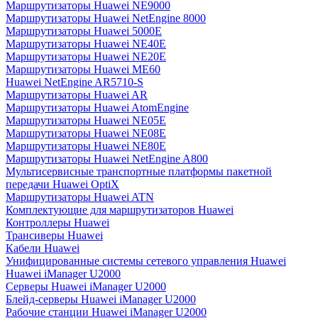
Маршрутизаторы Huawei NE9000
Маршрутизаторы Huawei NetEngine 8000
Маршрутизаторы Huawei 5000E
Маршрутизаторы Huawei NE40E
Маршрутизаторы Huawei NE20E
Маршрутизаторы Huawei ME60
Huawei NetEngine AR5710-S
Маршрутизаторы Huawei AR
Маршрутизаторы Huawei AtomEngine
Маршрутизаторы Huawei NE05E
Маршрутизаторы Huawei NE08E
Маршрутизаторы Huawei NE80E
Маршрутизаторы Huawei NetEngine A800
Мультисервисные транспортные платформы пакетной
передачи Huawei OptiX
Маршрутизаторы Huawei ATN
Комплектующие для маршрутизаторов Huawei
Контроллеры Huawei
Трансиверы Huawei
Кабели Huawei
Унифицированные системы сетевого управления Huawei
Huawei iManager U2000
Серверы Huawei iManager U2000
Блейд-серверы Huawei iManager U2000
Рабочие станции Huawei iManager U2000