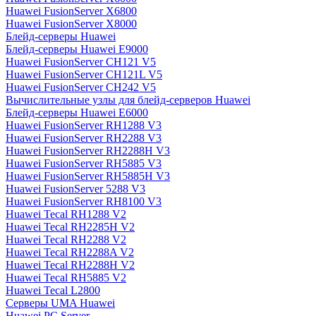
Huawei FusionServer X6800
Huawei FusionServer X8000
Блейд-серверы Huawei
Блейд-серверы Huawei E9000
Huawei FusionServer CH121 V5
Huawei FusionServer CH121L V5
Huawei FusionServer CH242 V5
Вычислительные узлы для блейд-серверов Huawei
Блейд-серверы Huawei E6000
Huawei FusionServer RH1288 V3
Huawei FusionServer RH2288 V3
Huawei FusionServer RH2288H V3
Huawei FusionServer RH5885 V3
Huawei FusionServer RH5885H V3
Huawei FusionServer 5288 V3
Huawei FusionServer RH8100 V3
Huawei Tecal RH1288 V2
Huawei Tecal RH2285H V2
Huawei Tecal RH2288 V2
Huawei Tecal RH2288A V2
Huawei Tecal RH2288H V2
Huawei Tecal RH5885 V2
Huawei Tecal L2800
Серверы UMA Huawei
Huawei PC Server