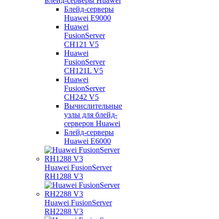
Блейд-серверы Huawei
Блейд-серверы
Huawei E9000
Huawei
FusionServer
CH121 V5
Huawei
FusionServer
CH121L V5
Huawei
FusionServer
CH242 V5
Вычислительные
узлы для блейд-
серверов Huawei
Блейд-серверы
Huawei E6000
Huawei FusionServer
RH1288 V3
Huawei FusionServer
RH2288 V3