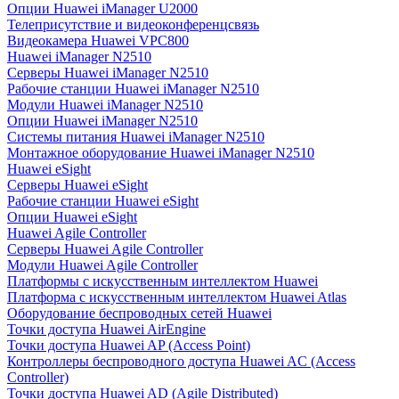
Опции Huawei iManager U2000
Телеприсутствие и видеоконференцсвязь
Видеокамера Huawei VPC800
Huawei iManager N2510
Серверы Huawei iManager N2510
Рабочие станции Huawei iManager N2510
Модули Huawei iManager N2510
Опции Huawei iManager N2510
Системы питания Huawei iManager N2510
Монтажное оборудование Huawei iManager N2510
Huawei eSight
Серверы Huawei eSight
Рабочие станции Huawei eSight
Опции Huawei eSight
Huawei Agile Controller
Серверы Huawei Agile Controller
Модули Huawei Agile Controller
Платформы с искусственным интеллектом Huawei
Платформа с искусственным интеллектом Huawei Atlas
Оборудование беспроводных сетей Huawei
Точки доступа Huawei AirEngine
Точки доступа Huawei AP (Access Point)
Контроллеры беспроводного доступа Huawei AC (Access
Controller)
Точки доступа Huawei AD (Agile Distributed)