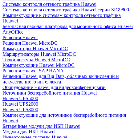
Системы контроля сетевого трафика Huawei
Системы контроля сетевого трафика Huawei серии SIG9800
Комплектующие к системам контроля сетевого трафика
Huawei
Безопасная рабочая платформа для мобильного офиса Huawei
AnyOffice
Решения Huawei
Решения Huawei MicroDC
Коммутаторы Huawei MicroDC
Маршрутизаторы Huawei MicroDC
Точки доступа Huawei MicroDC
Комплектующие Huawei MicroDC
Решения Huawei SAP HANA
Решения Huawei для Big Data, облачных вычислений и
искусственного интеллекта
Оборудование Huawei для видеоконференцсвязи
Источники бесперебойного питания Huawei
Huawei UPS5000
Huawei UPS2000
Huawei UPS8000
Комплектующие для источников бесперебойного питания
Huawei
Батарейные модули для ИБП Huawei
Модули для ИБП Huawei
Инверторные системы Huawei