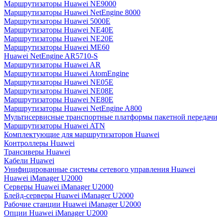
Маршрутизаторы Huawei NE9000
Маршрутизаторы Huawei NetEngine 8000
Маршрутизаторы Huawei 5000E
Маршрутизаторы Huawei NE40E
Маршрутизаторы Huawei NE20E
Маршрутизаторы Huawei ME60
Huawei NetEngine AR5710-S
Маршрутизаторы Huawei AR
Маршрутизаторы Huawei AtomEngine
Маршрутизаторы Huawei NE05E
Маршрутизаторы Huawei NE08E
Маршрутизаторы Huawei NE80E
Маршрутизаторы Huawei NetEngine A800
Мультисервисные транспортные платформы пакетной передачи
Маршрутизаторы Huawei ATN
Комплектующие для маршрутизаторов Huawei
Контроллеры Huawei
Трансиверы Huawei
Кабели Huawei
Унифицированные системы сетевого управления Huawei
Huawei iManager U2000
Серверы Huawei iManager U2000
Блейд-серверы Huawei iManager U2000
Рабочие станции Huawei iManager U2000
Опции Huawei iManager U2000