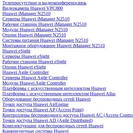
Телеприсутствие и видеоконференцсвязь
Видеокамера Huawei VPC800
Huawei iManager N2510
Серверы Huawei iManager N2510
Рабочие станции Huawei iManager N2510
Модули Huawei iManager N2510
Опции Huawei iManager N2510
Системы питания Huawei iManager N2510
Монтажное оборудование Huawei iManager N2510
Huawei eSight
Серверы Huawei eSight
Рабочие станции Huawei eSight
Опции Huawei eSight
Huawei Agile Controller
Серверы Huawei Agile Controller
Модули Huawei Agile Controller
Платформы с искусственным интеллектом Huawei
Платформа с искусственным интеллектом Huawei Atlas
Оборудование беспроводных сетей Huawei
Точки доступа Huawei AirEngine
Точки доступа Huawei AP (Access Point)
Контроллеры беспроводного доступа Huawei AC (Access Control
Точки доступа Huawei AD (Agile Distributed)
Комплектующие для беспроводных сетей Huawei
Конвергентные системы Huawei