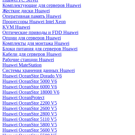
Комплектующие для серверов Huawei
Жесткие диски Huawei
Оперативная память Huawei
Процессоры Huawei Intel Xeon
KVM Huawei
Оптические приводы и FDD Huawei
Опции для серверов Huawei
Комплекты для монтажа Huawei
Блоки питания для серверов Huawei
Кабели для серверов Huawei
Рабочие станции Huawei
Huawei MateStation
Системы хранения данных Huawei
Huawei OceanStor Dorado V6
Huawei OceanStor 5000 V6
Huawei OceanStor 6000 V6
Huawei OceanStor 18000 V6
Huawei OceanProtect
Huawei OceanStor 2200 V5
Huawei OceanStor 2600 V5
Huawei OceanStor 2800 V5
Huawei OceanStor 5110 V5
Huawei OceanStor 5800 V5
Huawei OceanStor 5600 V5