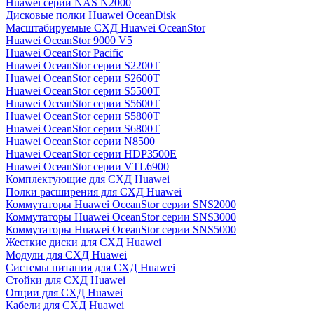
Huawei серии NAS N2000
Дисковые полки Huawei OceanDisk
Масштабируемые СХД Huawei OceanStor
Huawei OceanStor 9000 V5
Huawei OceanStor Pacific
Huawei OceanStor серии S2200T
Huawei OceanStor серии S2600T
Huawei OceanStor серии S5500T
Huawei OceanStor серии S5600T
Huawei OceanStor серии S5800T
Huawei OceanStor серии S6800T
Huawei OceanStor серии N8500
Huawei OceanStor серии HDP3500E
Huawei OceanStor серии VTL6900
Комплектующие для СХД Huawei
Полки расширения для СХД Huawei
Коммутаторы Huawei OceanStor серии SNS2000
Коммутаторы Huawei OceanStor серии SNS3000
Коммутаторы Huawei OceanStor серии SNS5000
Жесткие диски для СХД Huawei
Модули для СХД Huawei
Системы питания для СХД Huawei
Стойки для СХД Huawei
Опции для СХД Huawei
Кабели для СХД Huawei