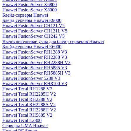
Huawei FusionServer X6800
Huawei FusionServer X8000
Блейд-серверы Huawei
Блейд-серверы Huawei E9000
Huawei FusionServer CH121 V5
Huawei FusionServer CH121L V5
Huawei FusionServer CH242 V5
Вычислительные узлы для блейд-серверов Huawei
Блейд-серверы Huawei E6000
Huawei FusionServer RH1288 V3
Huawei FusionServer RH2288 V3
Huawei FusionServer RH2288H V3
Huawei FusionServer RH5885 V3
Huawei FusionServer RH5885H V3
Huawei FusionServer 5288 V3
Huawei FusionServer RH8100 V3
Huawei Tecal RH1288 V2
Huawei Tecal RH2285H V2
Huawei Tecal RH2288 V2
Huawei Tecal RH2288A V2
Huawei Tecal RH2288H V2
Huawei Tecal RH5885 V2
Huawei Tecal L2800
Серверы UMA Huawei
Huawei PC Server