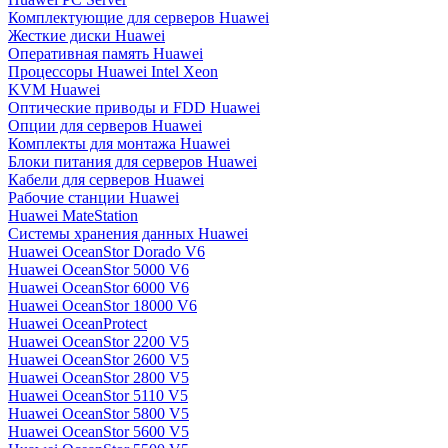
Комплектующие для серверов Huawei
Жесткие диски Huawei
Оперативная память Huawei
Процессоры Huawei Intel Xeon
KVM Huawei
Оптические приводы и FDD Huawei
Опции для серверов Huawei
Комплекты для монтажа Huawei
Блоки питания для серверов Huawei
Кабели для серверов Huawei
Рабочие станции Huawei
Huawei MateStation
Системы хранения данных Huawei
Huawei OceanStor Dorado V6
Huawei OceanStor 5000 V6
Huawei OceanStor 6000 V6
Huawei OceanStor 18000 V6
Huawei OceanProtect
Huawei OceanStor 2200 V5
Huawei OceanStor 2600 V5
Huawei OceanStor 2800 V5
Huawei OceanStor 5110 V5
Huawei OceanStor 5800 V5
Huawei OceanStor 5600 V5