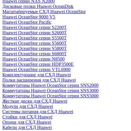
Huawei серии NAS N2000
Дисковые полки Huawei OceanDisk
Масштабируемые СХД Huawei OceanStor
Huawei OceanStor 9000 V5
Huawei OceanStor Pacific
Huawei OceanStor серии S2200T
Huawei OceanStor серии S2600T
Huawei OceanStor серии S5500T
Huawei OceanStor серии S5600T
Huawei OceanStor серии S5800T
Huawei OceanStor серии S6800T
Huawei OceanStor серии N8500
Huawei OceanStor серии HDP3500E
Huawei OceanStor серии VTL6900
Комплектующие для СХД Huawei
Полки расширения для СХД Huawei
Коммутаторы Huawei OceanStor серии SNS2000
Коммутаторы Huawei OceanStor серии SNS3000
Коммутаторы Huawei OceanStor серии SNS5000
Жесткие диски для СХД Huawei
Модули для СХД Huawei
Системы питания для СХД Huawei
Стойки для СХД Huawei
Опции для СХД Huawei
Кабели для СХД Huawei