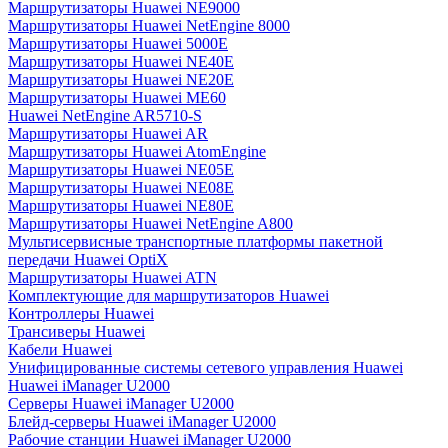
Маршрутизаторы Huawei NE9000
Маршрутизаторы Huawei NetEngine 8000
Маршрутизаторы Huawei 5000E
Маршрутизаторы Huawei NE40E
Маршрутизаторы Huawei NE20E
Маршрутизаторы Huawei ME60
Huawei NetEngine AR5710-S
Маршрутизаторы Huawei AR
Маршрутизаторы Huawei AtomEngine
Маршрутизаторы Huawei NE05E
Маршрутизаторы Huawei NE08E
Маршрутизаторы Huawei NE80E
Маршрутизаторы Huawei NetEngine A800
Мультисервисные транспортные платформы пакетной
передачи Huawei OptiX
Маршрутизаторы Huawei ATN
Комплектующие для маршрутизаторов Huawei
Контроллеры Huawei
Трансиверы Huawei
Кабели Huawei
Унифицированные системы сетевого управления Huawei
Huawei iManager U2000
Серверы Huawei iManager U2000
Блейд-серверы Huawei iManager U2000
Рабочие станции Huawei iManager U2000