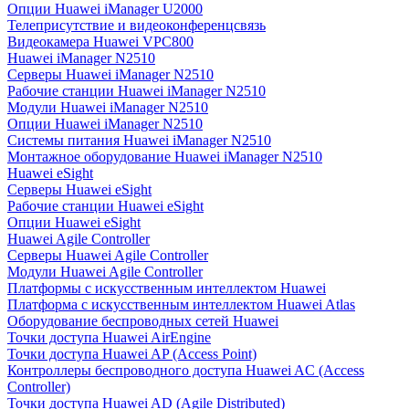
Опции Huawei iManager U2000
Телеприсутствие и видеоконференцсвязь
Видеокамера Huawei VPC800
Huawei iManager N2510
Серверы Huawei iManager N2510
Рабочие станции Huawei iManager N2510
Модули Huawei iManager N2510
Опции Huawei iManager N2510
Системы питания Huawei iManager N2510
Монтажное оборудование Huawei iManager N2510
Huawei eSight
Серверы Huawei eSight
Рабочие станции Huawei eSight
Опции Huawei eSight
Huawei Agile Controller
Серверы Huawei Agile Controller
Модули Huawei Agile Controller
Платформы с искусственным интеллектом Huawei
Платформа с искусственным интеллектом Huawei Atlas
Оборудование беспроводных сетей Huawei
Точки доступа Huawei AirEngine
Точки доступа Huawei AP (Access Point)
Контроллеры беспроводного доступа Huawei AC (Access
Controller)
Точки доступа Huawei AD (Agile Distributed)