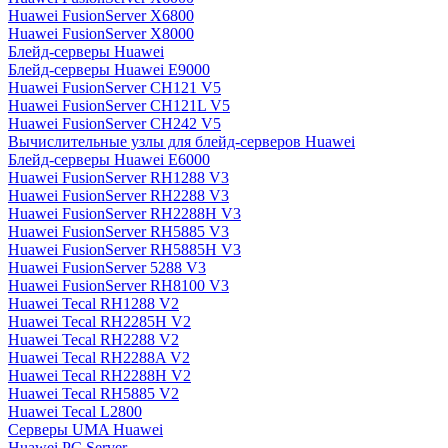
Huawei FusionServer X6800
Huawei FusionServer X8000
Блейд-серверы Huawei
Блейд-серверы Huawei E9000
Huawei FusionServer CH121 V5
Huawei FusionServer CH121L V5
Huawei FusionServer CH242 V5
Вычислительные узлы для блейд-серверов Huawei
Блейд-серверы Huawei E6000
Huawei FusionServer RH1288 V3
Huawei FusionServer RH2288 V3
Huawei FusionServer RH2288H V3
Huawei FusionServer RH5885 V3
Huawei FusionServer RH5885H V3
Huawei FusionServer 5288 V3
Huawei FusionServer RH8100 V3
Huawei Tecal RH1288 V2
Huawei Tecal RH2285H V2
Huawei Tecal RH2288 V2
Huawei Tecal RH2288A V2
Huawei Tecal RH2288H V2
Huawei Tecal RH5885 V2
Huawei Tecal L2800
Серверы UMA Huawei
Huawei PC Server