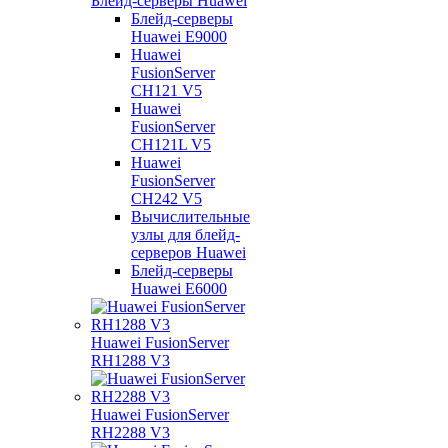
Блейд-серверы Huawei
Блейд-серверы
Huawei E9000
Huawei
FusionServer
CH121 V5
Huawei
FusionServer
CH121L V5
Huawei
FusionServer
CH242 V5
Вычислительные
узлы для блейд-
серверов Huawei
Блейд-серверы
Huawei E6000
Huawei FusionServer
RH1288 V3
Huawei FusionServer
RH2288 V3