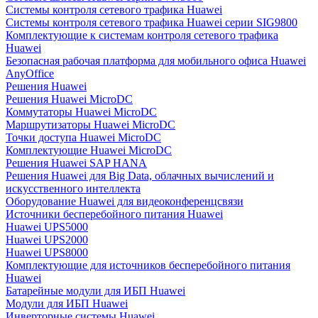
Системы контроля сетевого трафика Huawei
Системы контроля сетевого трафика Huawei серии SIG9800
Комплектующие к системам контроля сетевого трафика
Huawei
Безопасная рабочая платформа для мобильного офиса Huawei
AnyOffice
Решения Huawei
Решения Huawei MicroDC
Коммутаторы Huawei MicroDC
Маршрутизаторы Huawei MicroDC
Точки доступа Huawei MicroDC
Комплектующие Huawei MicroDC
Решения Huawei SAP HANA
Решения Huawei для Big Data, облачных вычислений и
искусственного интеллекта
Оборудование Huawei для видеоконференцсвязи
Источники бесперебойного питания Huawei
Huawei UPS5000
Huawei UPS2000
Huawei UPS8000
Комплектующие для источников бесперебойного питания
Huawei
Батарейные модули для ИБП Huawei
Модули для ИБП Huawei
Инверторные системы Huawei