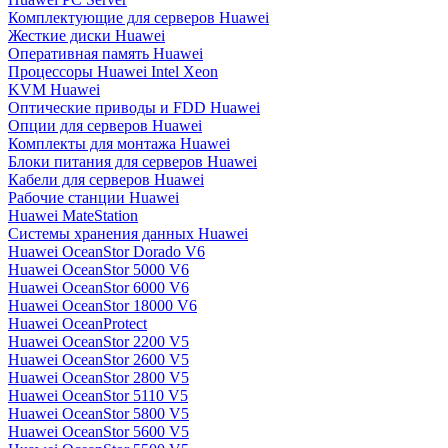
Комплектующие для серверов Huawei
Жесткие диски Huawei
Оперативная память Huawei
Процессоры Huawei Intel Xeon
KVM Huawei
Оптические приводы и FDD Huawei
Опции для серверов Huawei
Комплекты для монтажа Huawei
Блоки питания для серверов Huawei
Кабели для серверов Huawei
Рабочие станции Huawei
Huawei MateStation
Системы хранения данных Huawei
Huawei OceanStor Dorado V6
Huawei OceanStor 5000 V6
Huawei OceanStor 6000 V6
Huawei OceanStor 18000 V6
Huawei OceanProtect
Huawei OceanStor 2200 V5
Huawei OceanStor 2600 V5
Huawei OceanStor 2800 V5
Huawei OceanStor 5110 V5
Huawei OceanStor 5800 V5
Huawei OceanStor 5600 V5