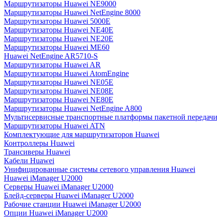
Маршрутизаторы Huawei NE9000
Маршрутизаторы Huawei NetEngine 8000
Маршрутизаторы Huawei 5000E
Маршрутизаторы Huawei NE40E
Маршрутизаторы Huawei NE20E
Маршрутизаторы Huawei ME60
Huawei NetEngine AR5710-S
Маршрутизаторы Huawei AR
Маршрутизаторы Huawei AtomEngine
Маршрутизаторы Huawei NE05E
Маршрутизаторы Huawei NE08E
Маршрутизаторы Huawei NE80E
Маршрутизаторы Huawei NetEngine A800
Мультисервисные транспортные платформы пакетной передачи
Маршрутизаторы Huawei ATN
Комплектующие для маршрутизаторов Huawei
Контроллеры Huawei
Трансиверы Huawei
Кабели Huawei
Унифицированные системы сетевого управления Huawei
Huawei iManager U2000
Серверы Huawei iManager U2000
Блейд-серверы Huawei iManager U2000
Рабочие станции Huawei iManager U2000
Опции Huawei iManager U2000