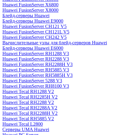
Huawei FusionServer X6800
Huawei FusionServer X8000
Блейд-серверы Huawei
Блейд-серверы Huawei E9000
Huawei FusionServer CH121 V5
Huawei FusionServer CH121L V5
Huawei FusionServer CH242 V5
Вычислительные узлы для блейд-серверов Huawei
Блейд-серверы Huawei E6000
Huawei FusionServer RH1288 V3
Huawei FusionServer RH2288 V3
Huawei FusionServer RH2288H V3
Huawei FusionServer RH5885 V3
Huawei FusionServer RH5885H V3
Huawei FusionServer 5288 V3
Huawei FusionServer RH8100 V3
Huawei Tecal RH1288 V2
Huawei Tecal RH2285H V2
Huawei Tecal RH2288 V2
Huawei Tecal RH2288A V2
Huawei Tecal RH2288H V2
Huawei Tecal RH5885 V2
Huawei Tecal L2800
Серверы UMA Huawei
Huawei PC Server