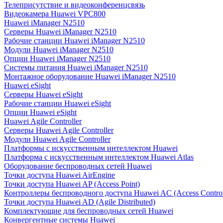
Телеприсутствие и видеоконференцсвязь
Видеокамера Huawei VPC800
Huawei iManager N2510
Серверы Huawei iManager N2510
Рабочие станции Huawei iManager N2510
Модули Huawei iManager N2510
Опции Huawei iManager N2510
Системы питания Huawei iManager N2510
Монтажное оборудование Huawei iManager N2510
Huawei eSight
Серверы Huawei eSight
Рабочие станции Huawei eSight
Опции Huawei eSight
Huawei Agile Controller
Серверы Huawei Agile Controller
Модули Huawei Agile Controller
Платформы с искусственным интеллектом Huawei
Платформа с искусственным интеллектом Huawei Atlas
Оборудование беспроводных сетей Huawei
Точки доступа Huawei AirEngine
Точки доступа Huawei AP (Access Point)
Контроллеры беспроводного доступа Huawei AC (Access Control
Точки доступа Huawei AD (Agile Distributed)
Комплектующие для беспроводных сетей Huawei
Конвергентные системы Huawei