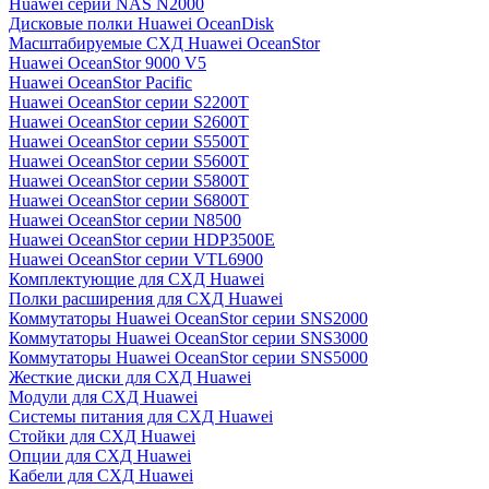
Huawei серии NAS N2000
Дисковые полки Huawei OceanDisk
Масштабируемые СХД Huawei OceanStor
Huawei OceanStor 9000 V5
Huawei OceanStor Pacific
Huawei OceanStor серии S2200T
Huawei OceanStor серии S2600T
Huawei OceanStor серии S5500T
Huawei OceanStor серии S5600T
Huawei OceanStor серии S5800T
Huawei OceanStor серии S6800T
Huawei OceanStor серии N8500
Huawei OceanStor серии HDP3500E
Huawei OceanStor серии VTL6900
Комплектующие для СХД Huawei
Полки расширения для СХД Huawei
Коммутаторы Huawei OceanStor серии SNS2000
Коммутаторы Huawei OceanStor серии SNS3000
Коммутаторы Huawei OceanStor серии SNS5000
Жесткие диски для СХД Huawei
Модули для СХД Huawei
Системы питания для СХД Huawei
Стойки для СХД Huawei
Опции для СХД Huawei
Кабели для СХД Huawei