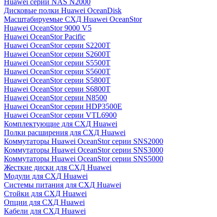
Huawei серии NAS N2000
Дисковые полки Huawei OceanDisk
Масштабируемые СХД Huawei OceanStor
Huawei OceanStor 9000 V5
Huawei OceanStor Pacific
Huawei OceanStor серии S2200T
Huawei OceanStor серии S2600T
Huawei OceanStor серии S5500T
Huawei OceanStor серии S5600T
Huawei OceanStor серии S5800T
Huawei OceanStor серии S6800T
Huawei OceanStor серии N8500
Huawei OceanStor серии HDP3500E
Huawei OceanStor серии VTL6900
Комплектующие для СХД Huawei
Полки расширения для СХД Huawei
Коммутаторы Huawei OceanStor серии SNS2000
Коммутаторы Huawei OceanStor серии SNS3000
Коммутаторы Huawei OceanStor серии SNS5000
Жесткие диски для СХД Huawei
Модули для СХД Huawei
Системы питания для СХД Huawei
Стойки для СХД Huawei
Опции для СХД Huawei
Кабели для СХД Huawei