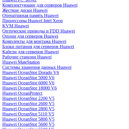
Комплектующие для серверов Huawei
Жесткие диски Huawei
Оперативная память Huawei
Процессоры Huawei Intel Xeon
KVM Huawei
Оптические приводы и FDD Huawei
Опции для серверов Huawei
Комплекты для монтажа Huawei
Блоки питания для серверов Huawei
Кабели для серверов Huawei
Рабочие станции Huawei
Huawei MateStation
Системы хранения данных Huawei
Huawei OceanStor Dorado V6
Huawei OceanStor 5000 V6
Huawei OceanStor 6000 V6
Huawei OceanStor 18000 V6
Huawei OceanProtect
Huawei OceanStor 2200 V5
Huawei OceanStor 2600 V5
Huawei OceanStor 2800 V5
Huawei OceanStor 5110 V5
Huawei OceanStor 5800 V5
Huawei OceanStor 5600 V5