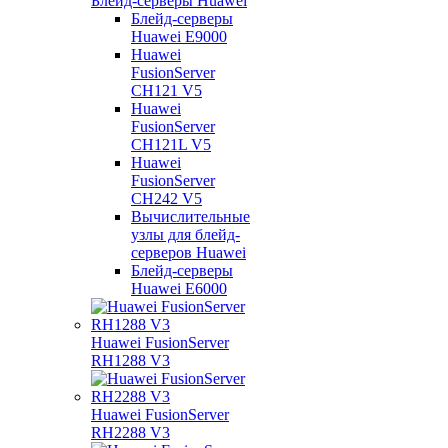
Блейд-серверы Huawei
Блейд-серверы
Huawei E9000
Huawei
FusionServer
CH121 V5
Huawei
FusionServer
CH121L V5
Huawei
FusionServer
CH242 V5
Вычислительные
узлы для блейд-
серверов Huawei
Блейд-серверы
Huawei E6000
Huawei FusionServer
RH1288 V3
Huawei FusionServer
RH2288 V3