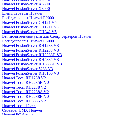
Huawei FusionServer X6800
Huawei FusionServer X8000
Блейд-серверы Huawei
Блейд-серверы Huawei E9000
Huawei FusionServer CH121 V5
Huawei FusionServer CH121L V5
Huawei FusionServer CH242 V5
Вычислительные узлы для блейд-серверов Huawei
Блейд-серверы Huawei E6000
Huawei FusionServer RH1288 V3
Huawei FusionServer RH2288 V3
Huawei FusionServer RH2288H V3
Huawei FusionServer RH5885 V3
Huawei FusionServer RH5885H V3
Huawei FusionServer 5288 V3
Huawei FusionServer RH8100 V3
Huawei Tecal RH1288 V2
Huawei Tecal RH2285H V2
Huawei Tecal RH2288 V2
Huawei Tecal RH2288A V2
Huawei Tecal RH2288H V2
Huawei Tecal RH5885 V2
Huawei Tecal L2800
Серверы UMA Huawei
Huawei PC Server