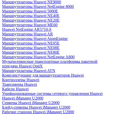
Маршрутизаторы Huawei NE9000
Маршрутизаторы Huawei NetEngine 8000
Маршрутизаторы Huawei 5000E
Маршрутизаторы Huawei NE40E
Маршрутизаторы Huawei NE20E
Маршрутизаторы Huawei ME60
Huawei NetEngine AR5710-S
Маршрутизаторы Huawei AR
Маршрутизаторы Huawei AtomEngine
Маршрутизаторы Huawei NE05E
Маршрутизаторы Huawei NE08E
Маршрутизаторы Huawei NE80E
Маршрутизаторы Huawei NetEngine A800
Мультисервисные транспортные платформы пакетной
передачи Huawei OptiX
Маршрутизаторы Huawei ATN
Комплектующие для маршрутизаторов Huawei
Контроллеры Huawei
Трансиверы Huawei
Кабели Huawei
Унифицированные системы сетевого управления Huawei
Huawei iManager U2000
Серверы Huawei iManager U2000
Блейд-серверы Huawei iManager U2000
Рабочие станции Huawei iManager U2000