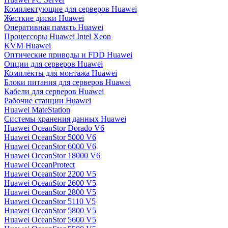
Комплектующие для серверов Huawei
Жесткие диски Huawei
Оперативная память Huawei
Процессоры Huawei Intel Xeon
KVM Huawei
Оптические приводы и FDD Huawei
Опции для серверов Huawei
Комплекты для монтажа Huawei
Блоки питания для серверов Huawei
Кабели для серверов Huawei
Рабочие станции Huawei
Huawei MateStation
Системы хранения данных Huawei
Huawei OceanStor Dorado V6
Huawei OceanStor 5000 V6
Huawei OceanStor 6000 V6
Huawei OceanStor 18000 V6
Huawei OceanProtect
Huawei OceanStor 2200 V5
Huawei OceanStor 2600 V5
Huawei OceanStor 2800 V5
Huawei OceanStor 5110 V5
Huawei OceanStor 5800 V5
Huawei OceanStor 5600 V5