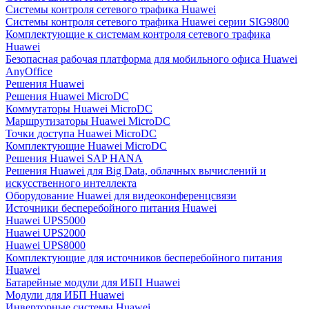
Системы контроля сетевого трафика Huawei
Системы контроля сетевого трафика Huawei серии SIG9800
Комплектующие к системам контроля сетевого трафика
Huawei
Безопасная рабочая платформа для мобильного офиса Huawei
AnyOffice
Решения Huawei
Решения Huawei MicroDC
Коммутаторы Huawei MicroDC
Маршрутизаторы Huawei MicroDC
Точки доступа Huawei MicroDC
Комплектующие Huawei MicroDC
Решения Huawei SAP HANA
Решения Huawei для Big Data, облачных вычислений и
искусственного интеллекта
Оборудование Huawei для видеоконференцсвязи
Источники бесперебойного питания Huawei
Huawei UPS5000
Huawei UPS2000
Huawei UPS8000
Комплектующие для источников бесперебойного питания
Huawei
Батарейные модули для ИБП Huawei
Модули для ИБП Huawei
Инверторные системы Huawei