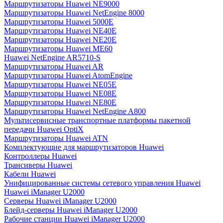
Маршрутизаторы Huawei NE9000
Маршрутизаторы Huawei NetEngine 8000
Маршрутизаторы Huawei 5000E
Маршрутизаторы Huawei NE40E
Маршрутизаторы Huawei NE20E
Маршрутизаторы Huawei ME60
Huawei NetEngine AR5710-S
Маршрутизаторы Huawei AR
Маршрутизаторы Huawei AtomEngine
Маршрутизаторы Huawei NE05E
Маршрутизаторы Huawei NE08E
Маршрутизаторы Huawei NE80E
Маршрутизаторы Huawei NetEngine A800
Мультисервисные транспортные платформы пакетной
передачи Huawei OptiX
Маршрутизаторы Huawei ATN
Комплектующие для маршрутизаторов Huawei
Контроллеры Huawei
Трансиверы Huawei
Кабели Huawei
Унифицированные системы сетевого управления Huawei
Huawei iManager U2000
Серверы Huawei iManager U2000
Блейд-серверы Huawei iManager U2000
Рабочие станции Huawei iManager U2000