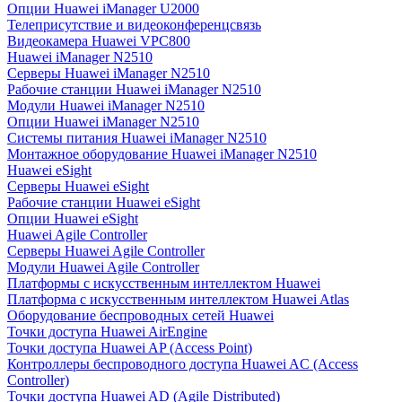
Опции Huawei iManager U2000
Телеприсутствие и видеоконференцсвязь
Видеокамера Huawei VPC800
Huawei iManager N2510
Серверы Huawei iManager N2510
Рабочие станции Huawei iManager N2510
Модули Huawei iManager N2510
Опции Huawei iManager N2510
Системы питания Huawei iManager N2510
Монтажное оборудование Huawei iManager N2510
Huawei eSight
Серверы Huawei eSight
Рабочие станции Huawei eSight
Опции Huawei eSight
Huawei Agile Controller
Серверы Huawei Agile Controller
Модули Huawei Agile Controller
Платформы с искусственным интеллектом Huawei
Платформа с искусственным интеллектом Huawei Atlas
Оборудование беспроводных сетей Huawei
Точки доступа Huawei AirEngine
Точки доступа Huawei AP (Access Point)
Контроллеры беспроводного доступа Huawei AC (Access
Controller)
Точки доступа Huawei AD (Agile Distributed)