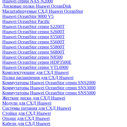
Huawei серии NAS N2000
Дисковые полки Huawei OceanDisk
Масштабируемые СХД Huawei OceanStor
Huawei OceanStor 9000 V5
Huawei OceanStor Pacific
Huawei OceanStor серии S2200T
Huawei OceanStor серии S2600T
Huawei OceanStor серии S5500T
Huawei OceanStor серии S5600T
Huawei OceanStor серии S5800T
Huawei OceanStor серии S6800T
Huawei OceanStor серии N8500
Huawei OceanStor серии HDP3500E
Huawei OceanStor серии VTL6900
Комплектующие для СХД Huawei
Полки расширения для СХД Huawei
Коммутаторы Huawei OceanStor серии SNS2000
Коммутаторы Huawei OceanStor серии SNS3000
Коммутаторы Huawei OceanStor серии SNS5000
Жесткие диски для СХД Huawei
Модули для СХД Huawei
Системы питания для СХД Huawei
Стойки для СХД Huawei
Опции для СХД Huawei
Кабели для СХД Huawei