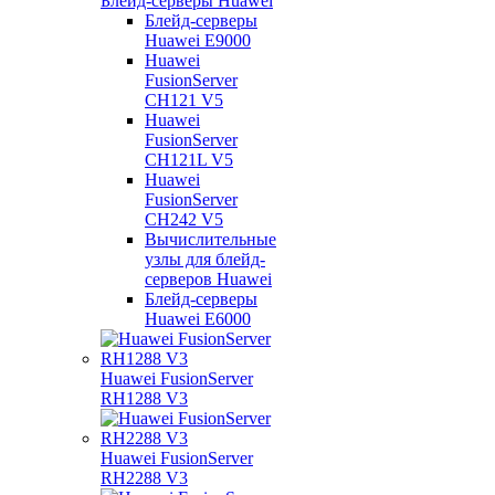
Блейд-серверы Huawei
Блейд-серверы
Huawei E9000
Huawei
FusionServer
CH121 V5
Huawei
FusionServer
CH121L V5
Huawei
FusionServer
CH242 V5
Вычислительные
узлы для блейд-
серверов Huawei
Блейд-серверы
Huawei E6000
Huawei FusionServer
RH1288 V3
Huawei FusionServer
RH2288 V3