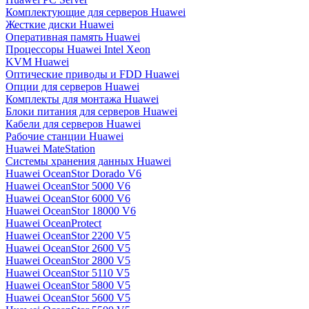
Комплектующие для серверов Huawei
Жесткие диски Huawei
Оперативная память Huawei
Процессоры Huawei Intel Xeon
KVM Huawei
Оптические приводы и FDD Huawei
Опции для серверов Huawei
Комплекты для монтажа Huawei
Блоки питания для серверов Huawei
Кабели для серверов Huawei
Рабочие станции Huawei
Huawei MateStation
Системы хранения данных Huawei
Huawei OceanStor Dorado V6
Huawei OceanStor 5000 V6
Huawei OceanStor 6000 V6
Huawei OceanStor 18000 V6
Huawei OceanProtect
Huawei OceanStor 2200 V5
Huawei OceanStor 2600 V5
Huawei OceanStor 2800 V5
Huawei OceanStor 5110 V5
Huawei OceanStor 5800 V5
Huawei OceanStor 5600 V5