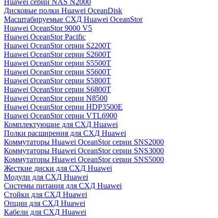
Huawei серии NAS N2000
Дисковые полки Huawei OceanDisk
Масштабируемые СХД Huawei OceanStor
Huawei OceanStor 9000 V5
Huawei OceanStor Pacific
Huawei OceanStor серии S2200T
Huawei OceanStor серии S2600T
Huawei OceanStor серии S5500T
Huawei OceanStor серии S5600T
Huawei OceanStor серии S5800T
Huawei OceanStor серии S6800T
Huawei OceanStor серии N8500
Huawei OceanStor серии HDP3500E
Huawei OceanStor серии VTL6900
Комплектующие для СХД Huawei
Полки расширения для СХД Huawei
Коммутаторы Huawei OceanStor серии SNS2000
Коммутаторы Huawei OceanStor серии SNS3000
Коммутаторы Huawei OceanStor серии SNS5000
Жесткие диски для СХД Huawei
Модули для СХД Huawei
Системы питания для СХД Huawei
Стойки для СХД Huawei
Опции для СХД Huawei
Кабели для СХД Huawei