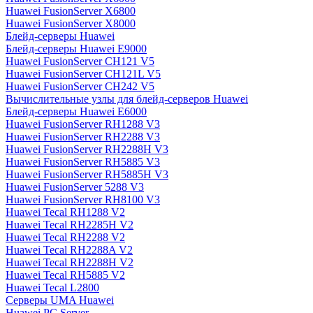
Huawei FusionServer X6800
Huawei FusionServer X8000
Блейд-серверы Huawei
Блейд-серверы Huawei E9000
Huawei FusionServer CH121 V5
Huawei FusionServer CH121L V5
Huawei FusionServer CH242 V5
Вычислительные узлы для блейд-серверов Huawei
Блейд-серверы Huawei E6000
Huawei FusionServer RH1288 V3
Huawei FusionServer RH2288 V3
Huawei FusionServer RH2288H V3
Huawei FusionServer RH5885 V3
Huawei FusionServer RH5885H V3
Huawei FusionServer 5288 V3
Huawei FusionServer RH8100 V3
Huawei Tecal RH1288 V2
Huawei Tecal RH2285H V2
Huawei Tecal RH2288 V2
Huawei Tecal RH2288A V2
Huawei Tecal RH2288H V2
Huawei Tecal RH5885 V2
Huawei Tecal L2800
Серверы UMA Huawei
Huawei PC Server