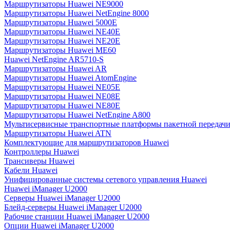
Маршрутизаторы Huawei NE9000
Маршрутизаторы Huawei NetEngine 8000
Маршрутизаторы Huawei 5000E
Маршрутизаторы Huawei NE40E
Маршрутизаторы Huawei NE20E
Маршрутизаторы Huawei ME60
Huawei NetEngine AR5710-S
Маршрутизаторы Huawei AR
Маршрутизаторы Huawei AtomEngine
Маршрутизаторы Huawei NE05E
Маршрутизаторы Huawei NE08E
Маршрутизаторы Huawei NE80E
Маршрутизаторы Huawei NetEngine A800
Мультисервисные транспортные платформы пакетной передачи
Маршрутизаторы Huawei ATN
Комплектующие для маршрутизаторов Huawei
Контроллеры Huawei
Трансиверы Huawei
Кабели Huawei
Унифицированные системы сетевого управления Huawei
Huawei iManager U2000
Серверы Huawei iManager U2000
Блейд-серверы Huawei iManager U2000
Рабочие станции Huawei iManager U2000
Опции Huawei iManager U2000