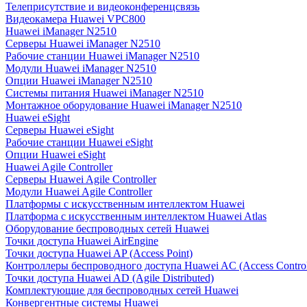
Телеприсутствие и видеоконференцсвязь
Видеокамера Huawei VPC800
Huawei iManager N2510
Серверы Huawei iManager N2510
Рабочие станции Huawei iManager N2510
Модули Huawei iManager N2510
Опции Huawei iManager N2510
Системы питания Huawei iManager N2510
Монтажное оборудование Huawei iManager N2510
Huawei eSight
Серверы Huawei eSight
Рабочие станции Huawei eSight
Опции Huawei eSight
Huawei Agile Controller
Серверы Huawei Agile Controller
Модули Huawei Agile Controller
Платформы с искусственным интеллектом Huawei
Платформа с искусственным интеллектом Huawei Atlas
Оборудование беспроводных сетей Huawei
Точки доступа Huawei AirEngine
Точки доступа Huawei AP (Access Point)
Контроллеры беспроводного доступа Huawei AC (Access Control
Точки доступа Huawei AD (Agile Distributed)
Комплектующие для беспроводных сетей Huawei
Конвергентные системы Huawei