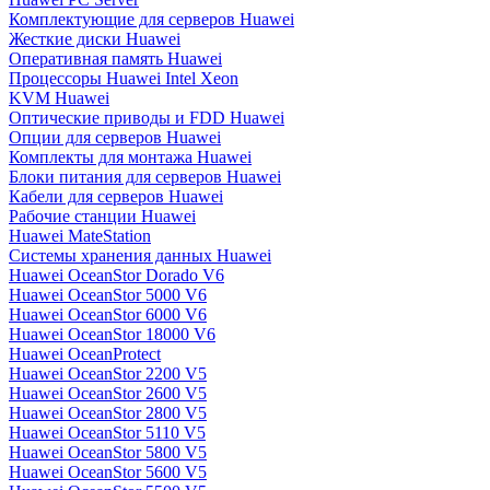
Комплектующие для серверов Huawei
Жесткие диски Huawei
Оперативная память Huawei
Процессоры Huawei Intel Xeon
KVM Huawei
Оптические приводы и FDD Huawei
Опции для серверов Huawei
Комплекты для монтажа Huawei
Блоки питания для серверов Huawei
Кабели для серверов Huawei
Рабочие станции Huawei
Huawei MateStation
Системы хранения данных Huawei
Huawei OceanStor Dorado V6
Huawei OceanStor 5000 V6
Huawei OceanStor 6000 V6
Huawei OceanStor 18000 V6
Huawei OceanProtect
Huawei OceanStor 2200 V5
Huawei OceanStor 2600 V5
Huawei OceanStor 2800 V5
Huawei OceanStor 5110 V5
Huawei OceanStor 5800 V5
Huawei OceanStor 5600 V5