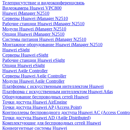
Телеприсутствие и видеоконференцсвязь
Видеокамера Huawei VPC800
Huawei iManager N2510
Серверы Huawei iManager N2510
Рабочие станции Huawei iManager N2510
Модули Huawei iManager N2510
Опции Huawei iManager N2510
Системы питания Huawei iManager N2510
Монтажное оборудование Huawei iManager N2510
Huawei eSight
Серверы Huawei eSight
Рабочие станции Huawei eSight
Опции Huawei eSight
Huawei Agile Controller
Серверы Huawei Agile Controller
Модули Huawei Agile Controller
Платформы с искусственным интеллектом Huawei
Платформа с искусственным интеллектом Huawei Atlas
Оборудование беспроводных сетей Huawei
Точки доступа Huawei AirEngine
Точки доступа Huawei AP (Access Point)
Контроллеры беспроводного доступа Huawei AC (Access Control
Точки доступа Huawei AD (Agile Distributed)
Комплектующие для беспроводных сетей Huawei
Конвергентные системы Huawei