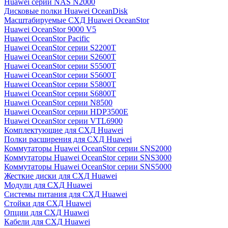
Huawei серии NAS N2000
Дисковые полки Huawei OceanDisk
Масштабируемые СХД Huawei OceanStor
Huawei OceanStor 9000 V5
Huawei OceanStor Pacific
Huawei OceanStor серии S2200T
Huawei OceanStor серии S2600T
Huawei OceanStor серии S5500T
Huawei OceanStor серии S5600T
Huawei OceanStor серии S5800T
Huawei OceanStor серии S6800T
Huawei OceanStor серии N8500
Huawei OceanStor серии HDP3500E
Huawei OceanStor серии VTL6900
Комплектующие для СХД Huawei
Полки расширения для СХД Huawei
Коммутаторы Huawei OceanStor серии SNS2000
Коммутаторы Huawei OceanStor серии SNS3000
Коммутаторы Huawei OceanStor серии SNS5000
Жесткие диски для СХД Huawei
Модули для СХД Huawei
Системы питания для СХД Huawei
Стойки для СХД Huawei
Опции для СХД Huawei
Кабели для СХД Huawei