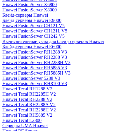
Huawei FusionServer X6800
Huawei FusionServer X8000
Блейд-серверы Huawei
Блейд-серверы Huawei E9000
Huawei FusionServer CH121 V5
Huawei FusionServer CH121L V5
Huawei FusionServer CH242 V5
Вычислительные узлы для блейд-серверов Huawei
Блейд-серверы Huawei E6000
Huawei FusionServer RH1288 V3
Huawei FusionServer RH2288 V3
Huawei FusionServer RH2288H V3
Huawei FusionServer RH5885 V3
Huawei FusionServer RH5885H V3
Huawei FusionServer 5288 V3
Huawei FusionServer RH8100 V3
Huawei Tecal RH1288 V2
Huawei Tecal RH2285H V2
Huawei Tecal RH2288 V2
Huawei Tecal RH2288A V2
Huawei Tecal RH2288H V2
Huawei Tecal RH5885 V2
Huawei Tecal L2800
Серверы UMA Huawei
Huawei PC Server