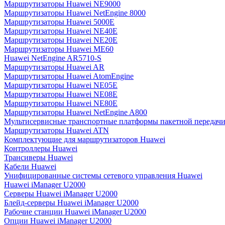
Маршрутизаторы Huawei NE9000
Маршрутизаторы Huawei NetEngine 8000
Маршрутизаторы Huawei 5000E
Маршрутизаторы Huawei NE40E
Маршрутизаторы Huawei NE20E
Маршрутизаторы Huawei ME60
Huawei NetEngine AR5710-S
Маршрутизаторы Huawei AR
Маршрутизаторы Huawei AtomEngine
Маршрутизаторы Huawei NE05E
Маршрутизаторы Huawei NE08E
Маршрутизаторы Huawei NE80E
Маршрутизаторы Huawei NetEngine A800
Мультисервисные транспортные платформы пакетной передачи
Маршрутизаторы Huawei ATN
Комплектующие для маршрутизаторов Huawei
Контроллеры Huawei
Трансиверы Huawei
Кабели Huawei
Унифицированные системы сетевого управления Huawei
Huawei iManager U2000
Серверы Huawei iManager U2000
Блейд-серверы Huawei iManager U2000
Рабочие станции Huawei iManager U2000
Опции Huawei iManager U2000