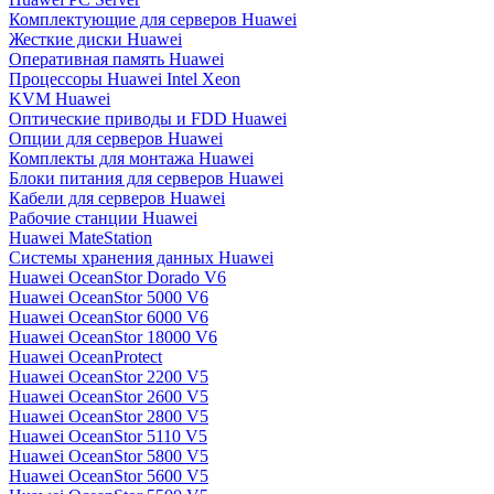
Комплектующие для серверов Huawei
Жесткие диски Huawei
Оперативная память Huawei
Процессоры Huawei Intel Xeon
KVM Huawei
Оптические приводы и FDD Huawei
Опции для серверов Huawei
Комплекты для монтажа Huawei
Блоки питания для серверов Huawei
Кабели для серверов Huawei
Рабочие станции Huawei
Huawei MateStation
Системы хранения данных Huawei
Huawei OceanStor Dorado V6
Huawei OceanStor 5000 V6
Huawei OceanStor 6000 V6
Huawei OceanStor 18000 V6
Huawei OceanProtect
Huawei OceanStor 2200 V5
Huawei OceanStor 2600 V5
Huawei OceanStor 2800 V5
Huawei OceanStor 5110 V5
Huawei OceanStor 5800 V5
Huawei OceanStor 5600 V5