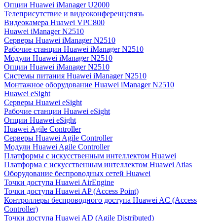
Опции Huawei iManager U2000
Телеприсутствие и видеоконференцсвязь
Видеокамера Huawei VPC800
Huawei iManager N2510
Серверы Huawei iManager N2510
Рабочие станции Huawei iManager N2510
Модули Huawei iManager N2510
Опции Huawei iManager N2510
Системы питания Huawei iManager N2510
Монтажное оборудование Huawei iManager N2510
Huawei eSight
Серверы Huawei eSight
Рабочие станции Huawei eSight
Опции Huawei eSight
Huawei Agile Controller
Серверы Huawei Agile Controller
Модули Huawei Agile Controller
Платформы с искусственным интеллектом Huawei
Платформа с искусственным интеллектом Huawei Atlas
Оборудование беспроводных сетей Huawei
Точки доступа Huawei AirEngine
Точки доступа Huawei AP (Access Point)
Контроллеры беспроводного доступа Huawei AC (Access
Controller)
Точки доступа Huawei AD (Agile Distributed)