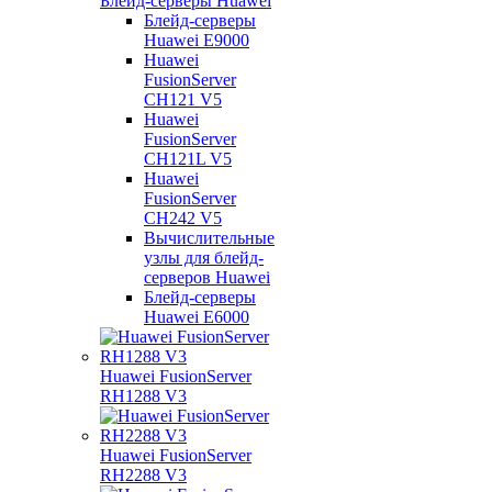
Блейд-серверы Huawei
Блейд-серверы
Huawei E9000
Huawei
FusionServer
CH121 V5
Huawei
FusionServer
CH121L V5
Huawei
FusionServer
CH242 V5
Вычислительные
узлы для блейд-
серверов Huawei
Блейд-серверы
Huawei E6000
Huawei FusionServer
RH1288 V3
Huawei FusionServer
RH2288 V3