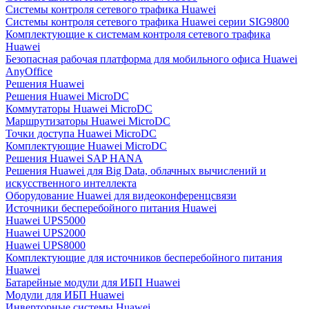
Системы контроля сетевого трафика Huawei
Системы контроля сетевого трафика Huawei серии SIG9800
Комплектующие к системам контроля сетевого трафика
Huawei
Безопасная рабочая платформа для мобильного офиса Huawei
AnyOffice
Решения Huawei
Решения Huawei MicroDC
Коммутаторы Huawei MicroDC
Маршрутизаторы Huawei MicroDC
Точки доступа Huawei MicroDC
Комплектующие Huawei MicroDC
Решения Huawei SAP HANA
Решения Huawei для Big Data, облачных вычислений и
искусственного интеллекта
Оборудование Huawei для видеоконференцсвязи
Источники бесперебойного питания Huawei
Huawei UPS5000
Huawei UPS2000
Huawei UPS8000
Комплектующие для источников бесперебойного питания
Huawei
Батарейные модули для ИБП Huawei
Модули для ИБП Huawei
Инверторные системы Huawei