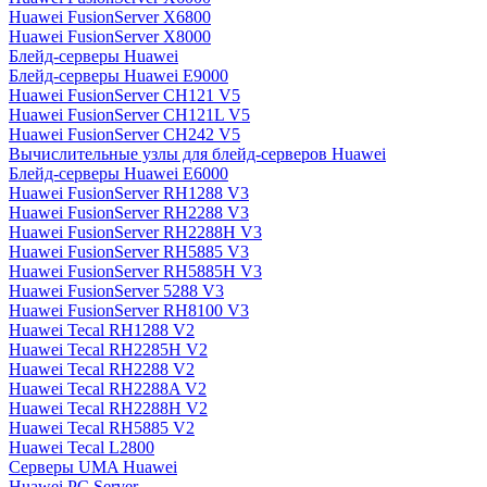
Huawei FusionServer X6800
Huawei FusionServer X8000
Блейд-серверы Huawei
Блейд-серверы Huawei E9000
Huawei FusionServer CH121 V5
Huawei FusionServer CH121L V5
Huawei FusionServer CH242 V5
Вычислительные узлы для блейд-серверов Huawei
Блейд-серверы Huawei E6000
Huawei FusionServer RH1288 V3
Huawei FusionServer RH2288 V3
Huawei FusionServer RH2288H V3
Huawei FusionServer RH5885 V3
Huawei FusionServer RH5885H V3
Huawei FusionServer 5288 V3
Huawei FusionServer RH8100 V3
Huawei Tecal RH1288 V2
Huawei Tecal RH2285H V2
Huawei Tecal RH2288 V2
Huawei Tecal RH2288A V2
Huawei Tecal RH2288H V2
Huawei Tecal RH5885 V2
Huawei Tecal L2800
Серверы UMA Huawei
Huawei PC Server