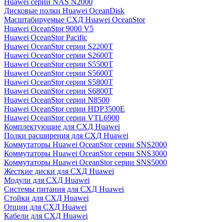
Huawei серии NAS N2000
Дисковые полки Huawei OceanDisk
Масштабируемые СХД Huawei OceanStor
Huawei OceanStor 9000 V5
Huawei OceanStor Pacific
Huawei OceanStor серии S2200T
Huawei OceanStor серии S2600T
Huawei OceanStor серии S5500T
Huawei OceanStor серии S5600T
Huawei OceanStor серии S5800T
Huawei OceanStor серии S6800T
Huawei OceanStor серии N8500
Huawei OceanStor серии HDP3500E
Huawei OceanStor серии VTL6900
Комплектующие для СХД Huawei
Полки расширения для СХД Huawei
Коммутаторы Huawei OceanStor серии SNS2000
Коммутаторы Huawei OceanStor серии SNS3000
Коммутаторы Huawei OceanStor серии SNS5000
Жесткие диски для СХД Huawei
Модули для СХД Huawei
Системы питания для СХД Huawei
Стойки для СХД Huawei
Опции для СХД Huawei
Кабели для СХД Huawei