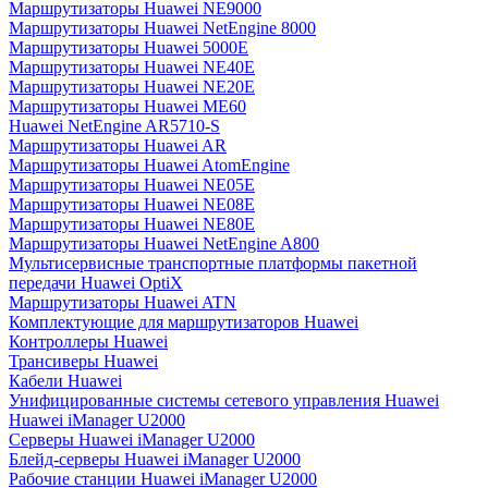
Маршрутизаторы Huawei NE9000
Маршрутизаторы Huawei NetEngine 8000
Маршрутизаторы Huawei 5000E
Маршрутизаторы Huawei NE40E
Маршрутизаторы Huawei NE20E
Маршрутизаторы Huawei ME60
Huawei NetEngine AR5710-S
Маршрутизаторы Huawei AR
Маршрутизаторы Huawei AtomEngine
Маршрутизаторы Huawei NE05E
Маршрутизаторы Huawei NE08E
Маршрутизаторы Huawei NE80E
Маршрутизаторы Huawei NetEngine A800
Мультисервисные транспортные платформы пакетной
передачи Huawei OptiX
Маршрутизаторы Huawei ATN
Комплектующие для маршрутизаторов Huawei
Контроллеры Huawei
Трансиверы Huawei
Кабели Huawei
Унифицированные системы сетевого управления Huawei
Huawei iManager U2000
Серверы Huawei iManager U2000
Блейд-серверы Huawei iManager U2000
Рабочие станции Huawei iManager U2000