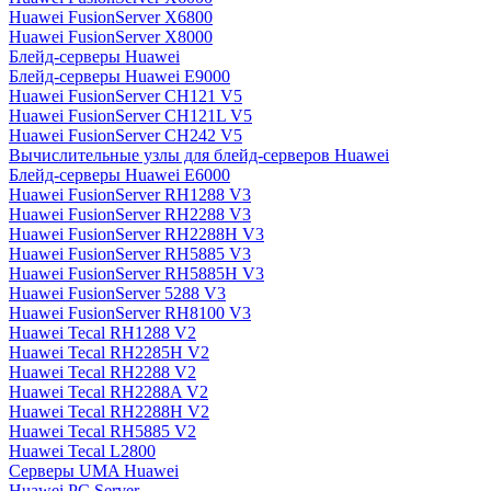
Huawei FusionServer X6800
Huawei FusionServer X8000
Блейд-серверы Huawei
Блейд-серверы Huawei E9000
Huawei FusionServer CH121 V5
Huawei FusionServer CH121L V5
Huawei FusionServer CH242 V5
Вычислительные узлы для блейд-серверов Huawei
Блейд-серверы Huawei E6000
Huawei FusionServer RH1288 V3
Huawei FusionServer RH2288 V3
Huawei FusionServer RH2288H V3
Huawei FusionServer RH5885 V3
Huawei FusionServer RH5885H V3
Huawei FusionServer 5288 V3
Huawei FusionServer RH8100 V3
Huawei Tecal RH1288 V2
Huawei Tecal RH2285H V2
Huawei Tecal RH2288 V2
Huawei Tecal RH2288A V2
Huawei Tecal RH2288H V2
Huawei Tecal RH5885 V2
Huawei Tecal L2800
Серверы UMA Huawei
Huawei PC Server