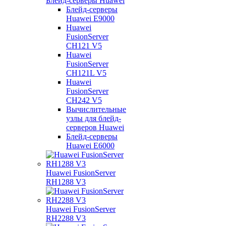
Блейд-серверы Huawei
Блейд-серверы
Huawei E9000
Huawei
FusionServer
CH121 V5
Huawei
FusionServer
CH121L V5
Huawei
FusionServer
CH242 V5
Вычислительные
узлы для блейд-
серверов Huawei
Блейд-серверы
Huawei E6000
Huawei FusionServer
RH1288 V3
Huawei FusionServer
RH2288 V3