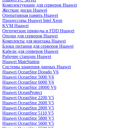
Комплектующие для серверов Huawei
Жесткие диски Huawei
Оперативная память Huawei
Процессоры Huawei Intel Xeon
KVM Huawei
Оптические приводы и FDD Huawei
Опции для серверов Huawei
Комплекты для монтажа Huawei
Блоки питания для серверов Huawei
Кабели для серверов Huawei
Рабочие станции Huawei
Huawei MateStation
Системы хранения данных Huawei
Huawei OceanStor Dorado V6
Huawei OceanStor 5000 V6
Huawei OceanStor 6000 V6
Huawei OceanStor 18000 V6
Huawei OceanProtect
Huawei OceanStor 2200 V5
Huawei OceanStor 2600 V5
Huawei OceanStor 2800 V5
Huawei OceanStor 5110 V5
Huawei OceanStor 5800 V5
Huawei OceanStor 5600 V5