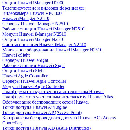
Опции Huawei iManager U2000
Телеприсутствие и видеоконференцсвязь
Видеокамера Huawei VPC800
Huawei iManager N2510
Серверы Huawei iManager N2510
Рабочие станции Huawei iManager N2510
Модули Huawei iManager N2510
Опции Huawei iManager N2510
Системы питания Huawei iManager N2510
Монтажное оборудование Huawei iManager N2510
Huawei eSight
Серверы Huawei eSight
Рабочие станции Huawei eSight
Опции Huawei eSight
Huawei Agile Controller
Серверы Huawei Agile Controller
Модули Huawei Agile Controller
Платформы с искусственным интеллектом Huawei
Платформа с искусственным интеллектом Huawei Atlas
Оборудование беспроводных сетей Huawei
Точки доступа Huawei AirEngine
Точки доступа Huawei AP (Access Point)
Контроллеры беспроводного доступа Huawei AC (Access
Controller)
Точки доступа Huawei AD (Agile Distributed)