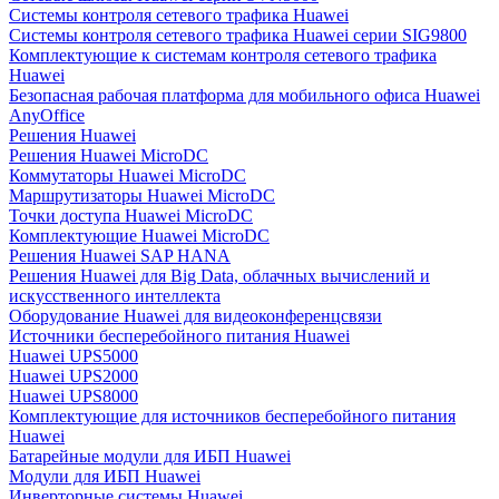
Системы контроля сетевого трафика Huawei
Системы контроля сетевого трафика Huawei серии SIG9800
Комплектующие к системам контроля сетевого трафика
Huawei
Безопасная рабочая платформа для мобильного офиса Huawei
AnyOffice
Решения Huawei
Решения Huawei MicroDC
Коммутаторы Huawei MicroDC
Маршрутизаторы Huawei MicroDC
Точки доступа Huawei MicroDC
Комплектующие Huawei MicroDC
Решения Huawei SAP HANA
Решения Huawei для Big Data, облачных вычислений и
искусственного интеллекта
Оборудование Huawei для видеоконференцсвязи
Источники бесперебойного питания Huawei
Huawei UPS5000
Huawei UPS2000
Huawei UPS8000
Комплектующие для источников бесперебойного питания
Huawei
Батарейные модули для ИБП Huawei
Модули для ИБП Huawei
Инверторные системы Huawei