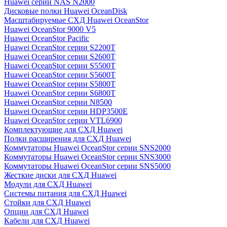
Huawei серии NAS N2000
Дисковые полки Huawei OceanDisk
Масштабируемые СХД Huawei OceanStor
Huawei OceanStor 9000 V5
Huawei OceanStor Pacific
Huawei OceanStor серии S2200T
Huawei OceanStor серии S2600T
Huawei OceanStor серии S5500T
Huawei OceanStor серии S5600T
Huawei OceanStor серии S5800T
Huawei OceanStor серии S6800T
Huawei OceanStor серии N8500
Huawei OceanStor серии HDP3500E
Huawei OceanStor серии VTL6900
Комплектующие для СХД Huawei
Полки расширения для СХД Huawei
Коммутаторы Huawei OceanStor серии SNS2000
Коммутаторы Huawei OceanStor серии SNS3000
Коммутаторы Huawei OceanStor серии SNS5000
Жесткие диски для СХД Huawei
Модули для СХД Huawei
Системы питания для СХД Huawei
Стойки для СХД Huawei
Опции для СХД Huawei
Кабели для СХД Huawei