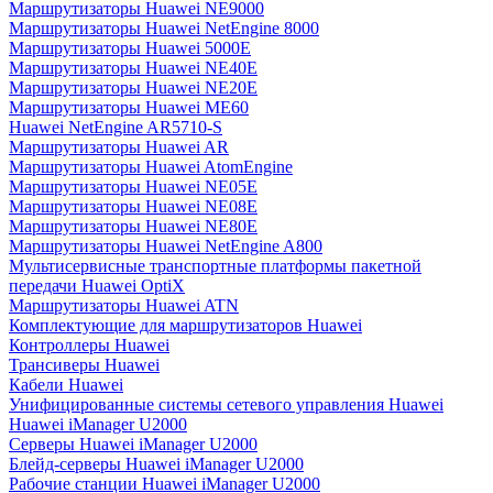
Маршрутизаторы Huawei NE9000
Маршрутизаторы Huawei NetEngine 8000
Маршрутизаторы Huawei 5000E
Маршрутизаторы Huawei NE40E
Маршрутизаторы Huawei NE20E
Маршрутизаторы Huawei ME60
Huawei NetEngine AR5710-S
Маршрутизаторы Huawei AR
Маршрутизаторы Huawei AtomEngine
Маршрутизаторы Huawei NE05E
Маршрутизаторы Huawei NE08E
Маршрутизаторы Huawei NE80E
Маршрутизаторы Huawei NetEngine A800
Мультисервисные транспортные платформы пакетной
передачи Huawei OptiX
Маршрутизаторы Huawei ATN
Комплектующие для маршрутизаторов Huawei
Контроллеры Huawei
Трансиверы Huawei
Кабели Huawei
Унифицированные системы сетевого управления Huawei
Huawei iManager U2000
Серверы Huawei iManager U2000
Блейд-серверы Huawei iManager U2000
Рабочие станции Huawei iManager U2000