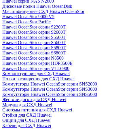
Huawei серии NAS N2000
Дисковые полки Huawei OceanDisk
Масштабируемые СХД Huawei OceanStor
Huawei OceanStor 9000 V5
Huawei OceanStor Pacific
Huawei OceanStor серии S2200T
Huawei OceanStor серии S2600T
Huawei OceanStor серии S5500T
Huawei OceanStor серии S5600T
Huawei OceanStor серии S5800T
Huawei OceanStor серии S6800T
Huawei OceanStor серии N8500
Huawei OceanStor серии HDP3500E
Huawei OceanStor серии VTL6900
Комплектующие для СХД Huawei
Полки расширения для СХД Huawei
Коммутаторы Huawei OceanStor серии SNS2000
Коммутаторы Huawei OceanStor серии SNS3000
Коммутаторы Huawei OceanStor серии SNS5000
Жесткие диски для СХД Huawei
Модули для СХД Huawei
Системы питания для СХД Huawei
Стойки для СХД Huawei
Опции для СХД Huawei
Кабели для СХД Huawei