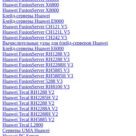
Huawei FusionServer X6800
Huawei FusionServer X8000
Блейд-серверы Huawei
Блейд-серверы Huawei E9000
Huawei FusionServer CH121 V5
Huawei FusionServer CH121L V5
Huawei FusionServer CH242 V5
Вычислительные узлы для блейд-серверов Huawei
Блейд-серверы Huawei E6000
Huawei FusionServer RH1288 V3
Huawei FusionServer RH2288 V3
Huawei FusionServer RH2288H V3
Huawei FusionServer RH5885 V3
Huawei FusionServer RH5885H V3
Huawei FusionServer 5288 V3
Huawei FusionServer RH8100 V3
Huawei Tecal RH1288 V2
Huawei Tecal RH2285H V2
Huawei Tecal RH2288 V2
Huawei Tecal RH2288A V2
Huawei Tecal RH2288H V2
Huawei Tecal RH5885 V2
Huawei Tecal L2800
Серверы UMA Huawei
Huawei PC Server