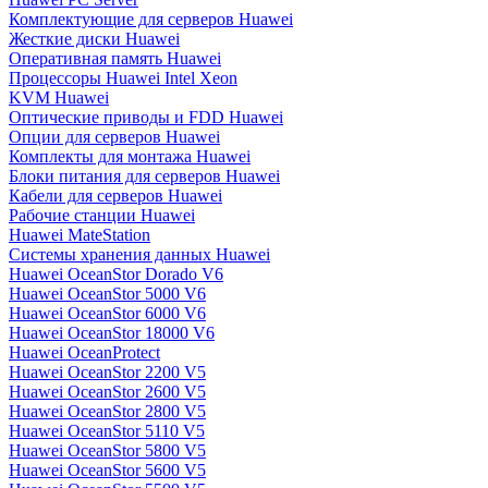
Комплектующие для серверов Huawei
Жесткие диски Huawei
Оперативная память Huawei
Процессоры Huawei Intel Xeon
KVM Huawei
Оптические приводы и FDD Huawei
Опции для серверов Huawei
Комплекты для монтажа Huawei
Блоки питания для серверов Huawei
Кабели для серверов Huawei
Рабочие станции Huawei
Huawei MateStation
Системы хранения данных Huawei
Huawei OceanStor Dorado V6
Huawei OceanStor 5000 V6
Huawei OceanStor 6000 V6
Huawei OceanStor 18000 V6
Huawei OceanProtect
Huawei OceanStor 2200 V5
Huawei OceanStor 2600 V5
Huawei OceanStor 2800 V5
Huawei OceanStor 5110 V5
Huawei OceanStor 5800 V5
Huawei OceanStor 5600 V5