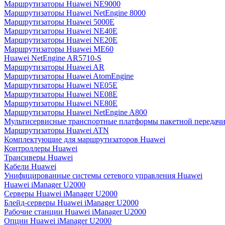
Маршрутизаторы Huawei NE9000
Маршрутизаторы Huawei NetEngine 8000
Маршрутизаторы Huawei 5000E
Маршрутизаторы Huawei NE40E
Маршрутизаторы Huawei NE20E
Маршрутизаторы Huawei ME60
Huawei NetEngine AR5710-S
Маршрутизаторы Huawei AR
Маршрутизаторы Huawei AtomEngine
Маршрутизаторы Huawei NE05E
Маршрутизаторы Huawei NE08E
Маршрутизаторы Huawei NE80E
Маршрутизаторы Huawei NetEngine A800
Мультисервисные транспортные платформы пакетной передачи
Маршрутизаторы Huawei ATN
Комплектующие для маршрутизаторов Huawei
Контроллеры Huawei
Трансиверы Huawei
Кабели Huawei
Унифицированные системы сетевого управления Huawei
Huawei iManager U2000
Серверы Huawei iManager U2000
Блейд-серверы Huawei iManager U2000
Рабочие станции Huawei iManager U2000
Опции Huawei iManager U2000