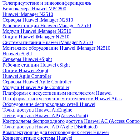
Телеприсутствие и видеоконференцсвязь
Видеокамера Huawei VPC800
Huawei iManager N2510
Серверы Huawei iManager N2510
Рабочие станции Huawei iManager N2510
Модули Huawei iManager N2510
Опции Huawei iManager N2510
Системы питания Huawei iManager N2510
Монтажное оборудование Huawei iManager N2510
Huawei eSight
Серверы Huawei eSight
Рабочие станции Huawei eSight
Опции Huawei eSight
Huawei Agile Controller
Серверы Huawei Agile Controller
Модули Huawei Agile Controller
Платформы с искусственным интеллектом Huawei
Платформа с искусственным интеллектом Huawei Atlas
Оборудование беспроводных сетей Huawei
Точки доступа Huawei AirEngine
Точки доступа Huawei AP (Access Point)
Контроллеры беспроводного доступа Huawei AC (Access Control
Точки доступа Huawei AD (Agile Distributed)
Комплектующие для беспроводных сетей Huawei
Конвергентные системы Huawei