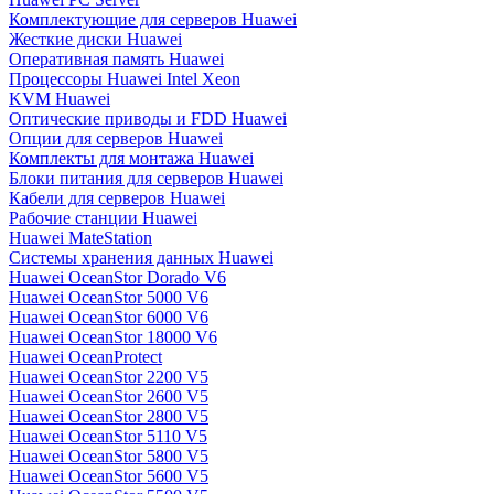
Комплектующие для серверов Huawei
Жесткие диски Huawei
Оперативная память Huawei
Процессоры Huawei Intel Xeon
KVM Huawei
Оптические приводы и FDD Huawei
Опции для серверов Huawei
Комплекты для монтажа Huawei
Блоки питания для серверов Huawei
Кабели для серверов Huawei
Рабочие станции Huawei
Huawei MateStation
Системы хранения данных Huawei
Huawei OceanStor Dorado V6
Huawei OceanStor 5000 V6
Huawei OceanStor 6000 V6
Huawei OceanStor 18000 V6
Huawei OceanProtect
Huawei OceanStor 2200 V5
Huawei OceanStor 2600 V5
Huawei OceanStor 2800 V5
Huawei OceanStor 5110 V5
Huawei OceanStor 5800 V5
Huawei OceanStor 5600 V5