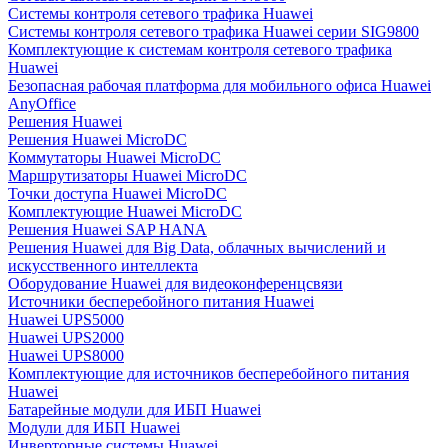
Системы контроля сетевого трафика Huawei
Системы контроля сетевого трафика Huawei серии SIG9800
Комплектующие к системам контроля сетевого трафика
Huawei
Безопасная рабочая платформа для мобильного офиса Huawei
AnyOffice
Решения Huawei
Решения Huawei MicroDC
Коммутаторы Huawei MicroDC
Маршрутизаторы Huawei MicroDC
Точки доступа Huawei MicroDC
Комплектующие Huawei MicroDC
Решения Huawei SAP HANA
Решения Huawei для Big Data, облачных вычислений и
искусственного интеллекта
Оборудование Huawei для видеоконференцсвязи
Источники бесперебойного питания Huawei
Huawei UPS5000
Huawei UPS2000
Huawei UPS8000
Комплектующие для источников бесперебойного питания
Huawei
Батарейные модули для ИБП Huawei
Модули для ИБП Huawei
Инверторные системы Huawei