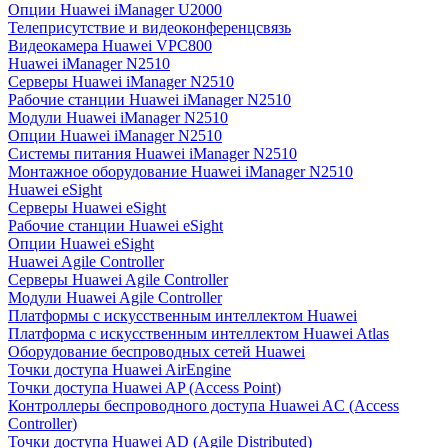
Опции Huawei iManager U2000
Телеприсутствие и видеоконференцсвязь
Видеокамера Huawei VPC800
Huawei iManager N2510
Серверы Huawei iManager N2510
Рабочие станции Huawei iManager N2510
Модули Huawei iManager N2510
Опции Huawei iManager N2510
Системы питания Huawei iManager N2510
Монтажное оборудование Huawei iManager N2510
Huawei eSight
Серверы Huawei eSight
Рабочие станции Huawei eSight
Опции Huawei eSight
Huawei Agile Controller
Серверы Huawei Agile Controller
Модули Huawei Agile Controller
Платформы с искусственным интеллектом Huawei
Платформа с искусственным интеллектом Huawei Atlas
Оборудование беспроводных сетей Huawei
Точки доступа Huawei AirEngine
Точки доступа Huawei AP (Access Point)
Контроллеры беспроводного доступа Huawei AC (Access
Controller)
Точки доступа Huawei AD (Agile Distributed)