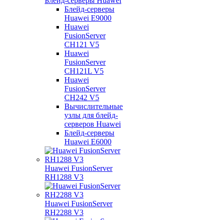
Блейд-серверы Huawei
Блейд-серверы
Huawei E9000
Huawei
FusionServer
CH121 V5
Huawei
FusionServer
CH121L V5
Huawei
FusionServer
CH242 V5
Вычислительные
узлы для блейд-
серверов Huawei
Блейд-серверы
Huawei E6000
Huawei FusionServer
RH1288 V3
Huawei FusionServer
RH2288 V3