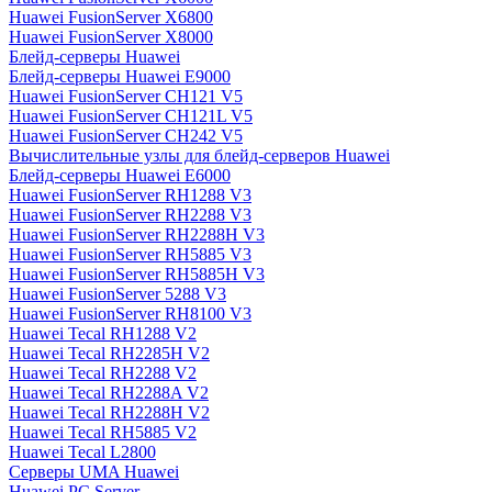
Huawei FusionServer X6800
Huawei FusionServer X8000
Блейд-серверы Huawei
Блейд-серверы Huawei E9000
Huawei FusionServer CH121 V5
Huawei FusionServer CH121L V5
Huawei FusionServer CH242 V5
Вычислительные узлы для блейд-серверов Huawei
Блейд-серверы Huawei E6000
Huawei FusionServer RH1288 V3
Huawei FusionServer RH2288 V3
Huawei FusionServer RH2288H V3
Huawei FusionServer RH5885 V3
Huawei FusionServer RH5885H V3
Huawei FusionServer 5288 V3
Huawei FusionServer RH8100 V3
Huawei Tecal RH1288 V2
Huawei Tecal RH2285H V2
Huawei Tecal RH2288 V2
Huawei Tecal RH2288A V2
Huawei Tecal RH2288H V2
Huawei Tecal RH5885 V2
Huawei Tecal L2800
Серверы UMA Huawei
Huawei PC Server