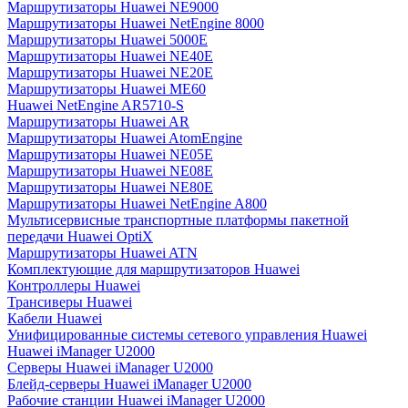
Маршрутизаторы Huawei NE9000
Маршрутизаторы Huawei NetEngine 8000
Маршрутизаторы Huawei 5000E
Маршрутизаторы Huawei NE40E
Маршрутизаторы Huawei NE20E
Маршрутизаторы Huawei ME60
Huawei NetEngine AR5710-S
Маршрутизаторы Huawei AR
Маршрутизаторы Huawei AtomEngine
Маршрутизаторы Huawei NE05E
Маршрутизаторы Huawei NE08E
Маршрутизаторы Huawei NE80E
Маршрутизаторы Huawei NetEngine A800
Мультисервисные транспортные платформы пакетной
передачи Huawei OptiX
Маршрутизаторы Huawei ATN
Комплектующие для маршрутизаторов Huawei
Контроллеры Huawei
Трансиверы Huawei
Кабели Huawei
Унифицированные системы сетевого управления Huawei
Huawei iManager U2000
Серверы Huawei iManager U2000
Блейд-серверы Huawei iManager U2000
Рабочие станции Huawei iManager U2000