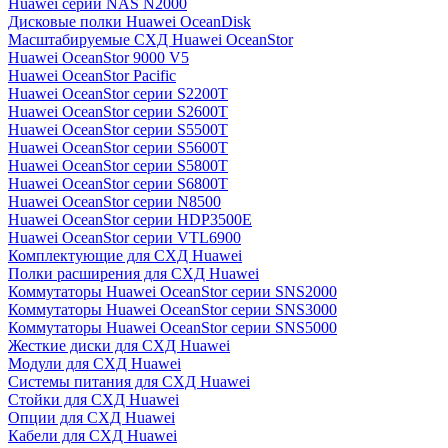
Huawei серии NAS N2000
Дисковые полки Huawei OceanDisk
Масштабируемые СХД Huawei OceanStor
Huawei OceanStor 9000 V5
Huawei OceanStor Pacific
Huawei OceanStor серии S2200T
Huawei OceanStor серии S2600T
Huawei OceanStor серии S5500T
Huawei OceanStor серии S5600T
Huawei OceanStor серии S5800T
Huawei OceanStor серии S6800T
Huawei OceanStor серии N8500
Huawei OceanStor серии HDP3500E
Huawei OceanStor серии VTL6900
Комплектующие для СХД Huawei
Полки расширения для СХД Huawei
Коммутаторы Huawei OceanStor серии SNS2000
Коммутаторы Huawei OceanStor серии SNS3000
Коммутаторы Huawei OceanStor серии SNS5000
Жесткие диски для СХД Huawei
Модули для СХД Huawei
Системы питания для СХД Huawei
Стойки для СХД Huawei
Опции для СХД Huawei
Кабели для СХД Huawei